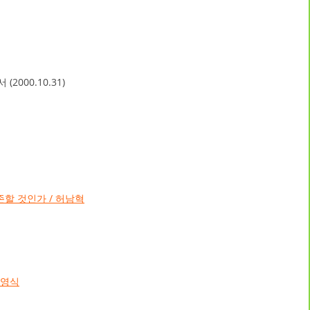
000.10.31)
존할 것인가 / 허남혁
김영식