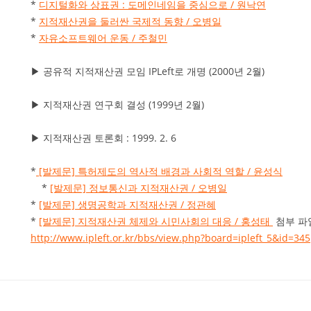
*
디지털화와 상표권 : 도메인네임을 중심으로 / 원낙연
*
지적재산권을 둘러싼 국제적 동향 / 오병일
*
자유소프트웨어 운동 / 주철민
▶ 공유적 지적재산권 모임 IPLeft로 개명 (2000년 2월)
▶ 지적재산권 연구회 결성 (1999년 2월)
▶ 지적재산권 토론회 : 1999. 2. 6
*
[발제문] 특허제도의 역사적 배경과 사회적 역할 / 윤성식
*
[발제문] 정보통신과 지적재산권 / 오병일
*
[발제문] 생명공학과 지적재산권 / 정관혜
*
[발제문] 지적재산권 체제와 시민사회의 대응 / 홍성태
첨부 파일
http://www.ipleft.or.kr/bbs/view.php?board=ipleft_5&id=345