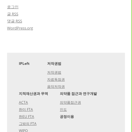
로그인
글
RSS
댓글
RSS
WordPress.org
IPLeft
저작권법
저작권법
자료독점권
음악저작권
지적재산권과 무역
의약품 접근과 연구개발
ACTA
의약품접근권
한미 FTA
인도
한EU FTA
공정이용
그밖의 FTA
WIPO