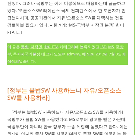
전했다. 그러나 국방부는 이에 미봉식으로 대응하는데 급급하고
있다. ‘오픈소스SW 라이선스 국제 컨퍼런스’에서 한 토론자가 언
급했다시피, 공공기관에서 자유/오픈소스 SW를 채택하는 것을
검토해볼 필요가 있다. – 한겨레: ‘MS-국방부 저작권 분쟁’, 한미
FTA […]
이 글은
동향
,
저작권
,
한미FTA
카테고리에 분류되었고
ISD
,
MS
,
국방
부
,
투자자국가분쟁
태그가 있으며
admin
님에 의해
2012년 7월 3일
에
작성되었습니다.
[정부는 불법SW 사용하느니 자유/오픈소스
SW를 사용하라]
[정부는 불법SW 사용하느니 자유/오픈소스 SW를 사용하라]
국방부가 불법 SW를 사용했다고 MS로부터 경고를 받은 가운데,
국방부만이 아니라 한국 정부가 소송 위협에 놓였다고 한다. 이는
외산이 아니라 국산 SW를 사용하더라도 독점 SW를 이용하는 한