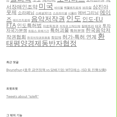
사
미국
서장애인조약
삼진아
브라질
바이엘
백혈병치료제
에이
웃제
소라페닙
에버그리닝
스페셜301조
스프라이셀
시플라
인도
음악저작권
인도-EU
즈
에이즈치료제
FTA
인도특허법
투자
자료독점권
칼레트라
태국
저작권 신탁단체
한국음악저
특허괴물
자국가분쟁
특허분쟁
트립스 유예기간
환
허가-특허 연계
작권협회
항암제
한국저작권위원회
태평양경제동반자협정
최근 댓글
Byunghun
(
호주 금연정책 vs 담배기업: WTO제소, ISD 등 진행상황
)
트윗트윗
Tweets about "ipleft"
그 밖의 기능