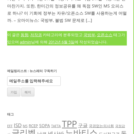
마찬가지. 또한, 한미간의 정보공유를 왜 독점 SW인 MS 오피스
로 하나? 이 기회에 정부는 자유/오픈소스 SW를 사용하는게 어떨
까. – 오마이뉴스: 국방부, 불법 SW 문제로 […]
이 글은
동향
,
저작권
카테고리에 분류되었고
국방부
,
오픈소스
태그가
있으며
admin
님에 의해
2012년 6월 5일
에 작성되었습니다.
메일링리스트 : 뉴스레터 구독하기
태그
TPP
ISD
구글
SOPA
RCEP
국경없는의사회
EFF
MS
TAFTA
국정감
글리벡
노바티스
독
넥사바
낫코
도서접근권