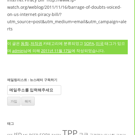
watch.org/weblog/2011/11/16/barrage-of-doubts-voiced-
on-us-internet-piracy-bill/?
utm_source=post&utm_medium=email&utm_campaign=ale
rts
이 글은
동향
,
저작권
카테고리에 분류되었고
SOPA
,
미국
태그가 있으
며
admin
님에 의해
2011년 11월 17일
에 작성되었습니다.
메일링리스트 : 뉴스레터 구독하기
태그
TPP
ISD
구글
SOPA
RCEP
국경없는의사회