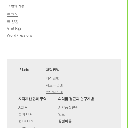
그 밖의 기능
로그인
글
RSS
댓글
RSS
WordPress.org
IPLeft
저작권법
저작권법
자료독점권
음악저작권
지적재산권과 무역
의약품 접근과 연구개발
ACTA
의약품접근권
한미 FTA
인도
한EU FTA
공정이용
그밖의 FTA