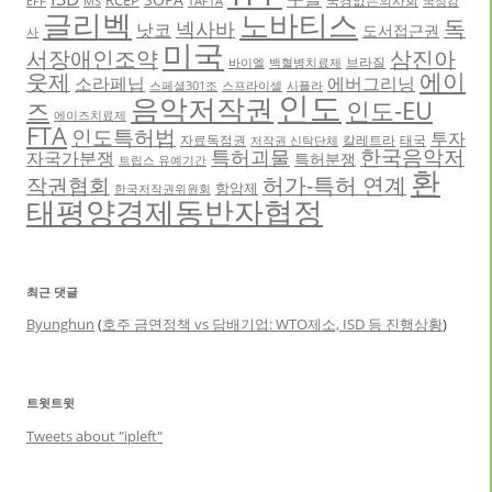
EFF
MS
TAFTA
국정감
글리벡
노바티스
독
넥사바
낫코
도서접근권
사
미국
서장애인조약
삼진아
브라질
바이엘
백혈병치료제
에이
웃제
소라페닙
에버그리닝
스페셜301조
스프라이셀
시플라
인도
음악저작권
인도-EU
즈
에이즈치료제
FTA
인도특허법
투자
자료독점권
칼레트라
태국
저작권 신탁단체
한국음악저
특허괴물
자국가분쟁
특허분쟁
트립스 유예기간
환
허가-특허 연계
작권협회
항암제
한국저작권위원회
태평양경제동반자협정
최근 댓글
Byunghun
(
호주 금연정책 vs 담배기업: WTO제소, ISD 등 진행상황
)
트윗트윗
Tweets about "ipleft"