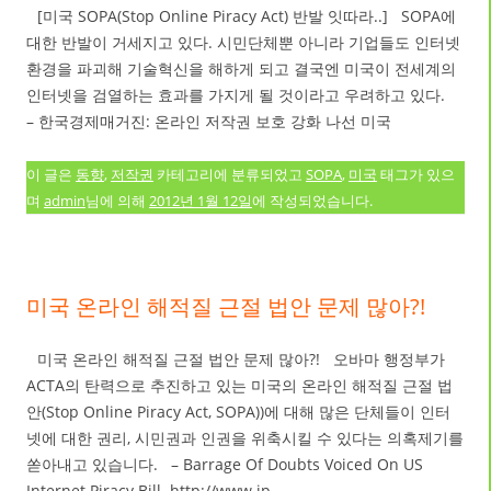
[미국 SOPA(Stop Online Piracy Act) 반발 잇따라..] SOPA에
대한 반발이 거세지고 있다. 시민단체뿐 아니라 기업들도 인터넷
환경을 파괴해 기술혁신을 해하게 되고 결국엔 미국이 전세계의
인터넷을 검열하는 효과를 가지게 될 것이라고 우려하고 있다.
– 한국경제매거진: 온라인 저작권 보호 강화 나선 미국
이 글은
동향
,
저작권
카테고리에 분류되었고
SOPA
,
미국
태그가 있으
며
admin
님에 의해
2012년 1월 12일
에 작성되었습니다.
미국 온라인 해적질 근절 법안 문제 많아?!
미국 온라인 해적질 근절 법안 문제 많아?! 오바마 행정부가
ACTA의 탄력으로 추진하고 있는 미국의 온라인 해적질 근절 법
안(Stop Online Piracy Act, SOPA))에 대해 많은 단체들이 인터
넷에 대한 권리, 시민권과 인권을 위축시킬 수 있다는 의혹제기를
쏟아내고 있습니다. – Barrage Of Doubts Voiced On US
Internet Piracy Bill http://www.ip-