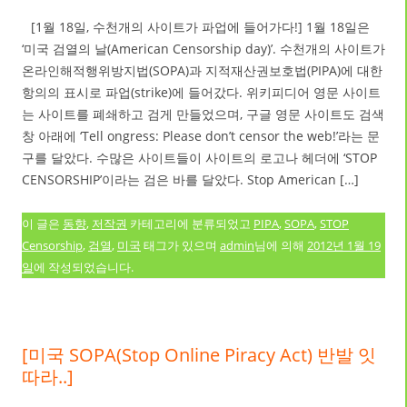
[1월 18일, 수천개의 사이트가 파업에 들어가다!] 1월 18일은
‘미국 검열의 날(American Censorship day)’. 수천개의 사이트가
온라인해적행위방지법(SOPA)과 지적재산권보호법(PIPA)에 대한
항의의 표시로 파업(strike)에 들어갔다. 위키피디어 영문 사이트
는 사이트를 폐쇄하고 검게 만들었으며, 구글 영문 사이트도 검색
창 아래에 ‘Tell ongress: Please don’t censor the web!’라는 문
구를 달았다. 수많은 사이트들이 사이트의 로고나 헤더에 ‘STOP
CENSORSHIP’이라는 검은 바를 달았다. Stop American […]
이 글은
동향
,
저작권
카테고리에 분류되었고
PIPA
,
SOPA
,
STOP
Censorship
,
검열
,
미국
태그가 있으며
admin
님에 의해
2012년 1월 19
일
에 작성되었습니다.
[미국 SOPA(Stop Online Piracy Act) 반발 잇
따라..]