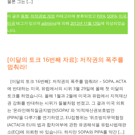
물론 그는 […]
이 글은
동향
,
저작권법 개정
카테고리에 분류되었고
PIPA
,
SOPA
,
미국
,
미국
태그가 있으며
admin
님에 의해
2012년 11월 13일
에 작성되었습
니다.
[이달의 토크 16번째 자료]: 저작권의 폭주를
멈춰라!
[이달의 토크 16번째]: 저작권의 폭주를 멈춰라! – SOPA, ACTA
에 반대하는 미국, 유럽에서의 시위 3월 29일에 올해 첫 이달의
토크를 하였습니다. 올해 1월과 2월에 미국과 유럽에서 지적재산
권 강화를 반대하는 시위가 들불처럼 번졌고, 그 결과 미국 의회
는 ‘온라인해적질금지법안(SOPA)’ 와 ‘지적재산권보호법안
(PIPA)’을 다루기를 연기하였고, EU집행위는 ‘위조방지무역협정
(ACTA)’과 EU의 법과 합치여부에 관한 유권해석을 유럽사법재판
소(ECJ)에 의뢰한 바 있습니다. 하지만 SOPA와 PIPA를 약간 […]