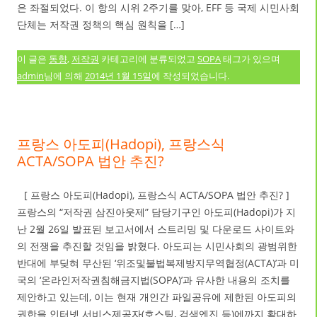
은 좌절되었다. 이 항의 시위 2주기를 맞아, EFF 등 국제 시민사회
단체는 저작권 정책의 핵심 원칙을 […]
이 글은
동향
,
저작권
카테고리에 분류되었고
SOPA
태그가 있으며
admin
님에 의해
2014년 1월 15일
에 작성되었습니다.
프랑스 아도피(Hadopi), 프랑스식
ACTA/SOPA 법안 추진?
[ 프랑스 아도피(Hadopi), 프랑스식 ACTA/SOPA 법안 추진? ]
프랑스의 “저작권 삼진아웃제” 담당기구인 아도피(Hadopi)가 지
난 2월 26일 발표된 보고서에서 스트리밍 및 다운로드 사이트와
의 전쟁을 추진할 것임을 밝혔다. 아도피는 시민사회의 광범위한
반대에 부딪혀 무산된 ‘위조및불법복제방지무역협정(ACTA)’과 미
국의 ‘온라인저작권침해금지법(SOPA)’과 유사한 내용의 조치를
제안하고 있는데, 이는 현재 개인간 파일공유에 제한된 아도피의
권한을 인터넷 서비스제공자(호스팅, 검색엔진 등)에까지 확대하