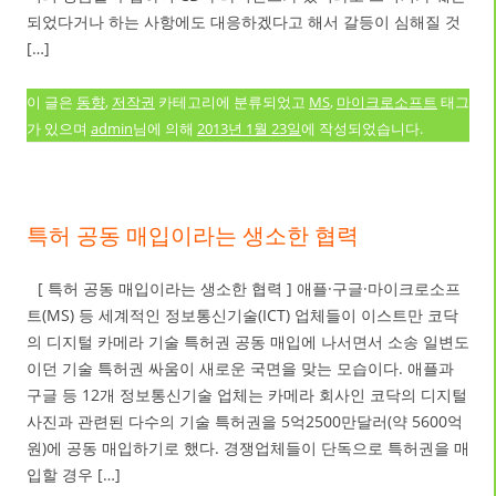
되었다거나 하는 사항에도 대응하겠다고 해서 갈등이 심해질 것
[…]
이 글은
동향
,
저작권
카테고리에 분류되었고
MS
,
마이크로소프트
태그
가 있으며
admin
님에 의해
2013년 1월 23일
에 작성되었습니다.
특허 공동 매입이라는 생소한 협력
[ 특허 공동 매입이라는 생소한 협력 ] 애플·구글·마이크로소프
트(MS) 등 세계적인 정보통신기술(ICT) 업체들이 이스트만 코닥
의 디지털 카메라 기술 특허권 공동 매입에 나서면서 소송 일변도
이던 기술 특허권 싸움이 새로운 국면을 맞는 모습이다. 애플과
구글 등 12개 정보통신기술 업체는 카메라 회사인 코닥의 디지털
사진과 관련된 다수의 기술 특허권을 5억2500만달러(약 5600억
원)에 공동 매입하기로 했다. 경쟁업체들이 단독으로 특허권을 매
입할 경우 […]