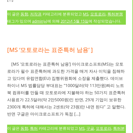
이 글은
동향
,
저작권
카테고리에 분류되었고
MS
,
모토로라
,
특허분쟁
태그가 있으며
admin
님에 의해
2012년 5월 15일
에 작성되었습니다.
[MS ‘모토로라는 표준특허 남용’ ]
[MS ‘모토로라는 표준특허 남용’] 마이크로소프트(MS)는 모토
로라가 필수 표준특허에 과도한 가격을 매겨 자사 이익을 침해하
고 있다며 유럽연합(EU) 집행위원회에 소장을 제출했다. 데이브
하이너 MS 법률담당 부대표는 “1000달러(약 113만원)짜리 노트
북 컴퓨터를 만들 때 모토로라에 지불해야 하는 50가지 표준특허
사용료가 22.5달러(약 2만5000원)인 반면, 29개 기업이 보유한
2300개 특허에 대해서는 2센트(약 23원)만 내면 된다” 고 말했다.
반면 구글은 마이크로소프트가 독점 […]
이 글은
동향
,
특허
카테고리에 분류되었고
MS
,
구글
,
모토로라
,
특허분