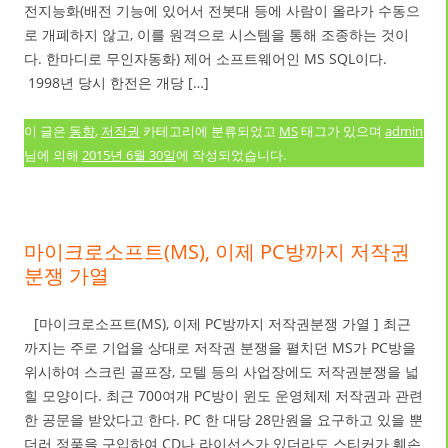
전지능화(배전 기능에 있어서 전봇대 등에 사람이 올라가 수동으
로 개폐하지 않고, 이를 원격으로 시스템을 통해 조종하는 것이
다. 한마디로 무인자동화) 제어 소프트웨어인 MS SQL이다.
1998년 당시 한전은 개당 […]
이 글은
동향
,
저작권
카테고리에 분류되었고
MS
태그가 있으며
admin
님에 의해
2015년 6월 30일
에 작성되었습니다.
마이크로소프트(MS), 이제 PC방까지 저작권
분쟁 가열
[마이크로소프트(MS), 이제 PC방까지 저작권분쟁 가열 ] 최근
까지는 주로 기업을 상대로 저작권 분쟁을 펼치던 MS가 PC방을
위시하여 스크린 골프장, 모텔 등의 사업장에도 저작권분쟁을 넓
힐 모양이다. 최근 700여개 PC방이 윈도 운영체제 저작권과 관련
한 공문을 받았다고 한다. PC 한 대당 28만원을 요구하고 있을 뿐
더러 정품을 구입하여 CD나 라이선스가 있더라도 스티커가 훼손