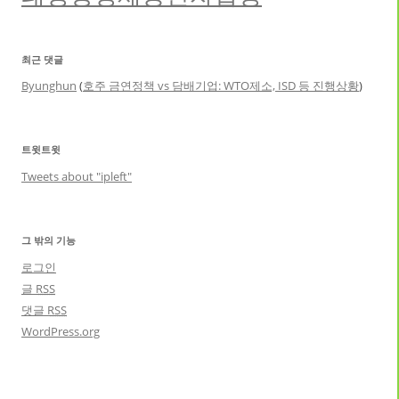
최근 댓글
Byunghun
(
호주 금연정책 vs 담배기업: WTO제소, ISD 등 진행상황
)
트윗트윗
Tweets about "ipleft"
그 밖의 기능
로그인
글
RSS
댓글
RSS
WordPress.org