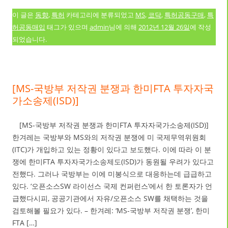
이 글은
동향
,
특허
카테고리에 분류되었고
MS
,
코닥
,
특허공동구매
,
특
허공동매입
태그가 있으며
admin
님에 의해
2012년 12월 26일
에 작성
되었습니다.
[MS-국방부 저작권 분쟁과 한미FTA 투자자국
가소송제(ISD)]
[MS-국방부 저작권 분쟁과 한미FTA 투자자국가소송제(ISD)]
한겨레는 국방부와 MS와의 저작권 분쟁에 미 국제무역위원회
(ITC)가 개입하고 있는 정황이 있다고 보도했다. 이에 따라 이 분
쟁에 한미FTA 투자자국가소송제도(ISD)가 동원될 우려가 있다고
전했다. 그러나 국방부는 이에 미봉식으로 대응하는데 급급하고
있다. ‘오픈소스SW 라이선스 국제 컨퍼런스’에서 한 토론자가 언
급했다시피, 공공기관에서 자유/오픈소스 SW를 채택하는 것을
검토해볼 필요가 있다. – 한겨레: ‘MS-국방부 저작권 분쟁’, 한미
FTA […]