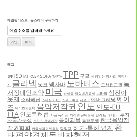
메일링리스트 : 뉴스레터 구독하기
태그
TPP
ISD
구글
SOPA
RCEP
국경없는의사회
EFF
MS
TAFTA
국정감
글리벡
노바티스
독
넥사바
낫코
도서접근권
사
미국
서장애인조약
삼진아
브라질
바이엘
백혈병치료제
에이
웃제
소라페닙
에버그리닝
스페셜301조
스프라이셀
시플라
인도
음악저작권
인도-EU
즈
에이즈치료제
FTA
인도특허법
투자
자료독점권
칼레트라
태국
저작권 신탁단체
한국음악저
특허괴물
자국가분쟁
특허분쟁
트립스 유예기간
환
허가-특허 연계
작권협회
항암제
한국저작권위원회
태평양경제동반자협정