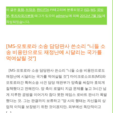
이 글은
동향
,
저작권
,
한미FTA
카테고리에 분류되었고
ISD
,
MS
,
국방
부
,
투자자국가분쟁
태그가 있으며
admin
님에 의해
2012년 7월 3일
에
작성되었습니다.
[MS-모토로라 소송 담당판사 쓴소리 “니들 소
송 비용만으로도 재정난에 시달리는 국가를
먹여살릴 것”]
[MS-모토로라 소송 담당판사 쓴소리 “니들 소송 비용만으로도
재정난에 시달리는 국가를 먹여살릴 것”] 마이크로소프트(MS)와
모토로라간 특허소송 사건 담당 재판부가 양측을 싸잡아 호되게
질책했다고 전해진다. 양 측이 로열티 지급 문제를 놓고 3시간 넘
게 지루한 공방을 이어가자 참다 못한 제임스 로바트 판사가 폭발
했다는 것. 그는 판결까지 보류하고 “양 사의 행태는 자신들의 상
업적 이익을 보장받기 위한 것이겠지만, 외부에선 독단적이고
[…]