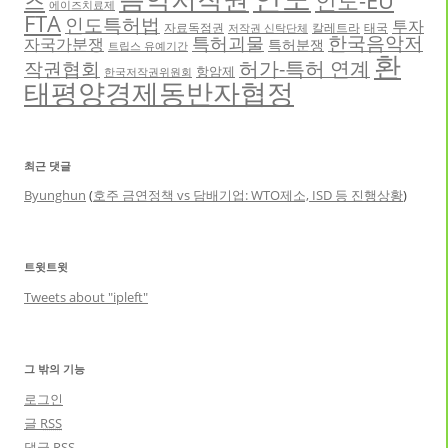
즈
에이즈치료제
FTA
인도특허법
투자
자료독점권
칼레트라
태국
저작권 신탁단체
한국음악저
특허괴물
자국가분쟁
특허분쟁
트립스 유예기간
환
허가-특허 연계
작권협회
항암제
한국저작권위원회
태평양경제동반자협정
최근 댓글
Byunghun
(
호주 금연정책 vs 담배기업: WTO제소, ISD 등 진행상황
)
트윗트윗
Tweets about "ipleft"
그 밖의 기능
로그인
글
RSS
댓글
RSS