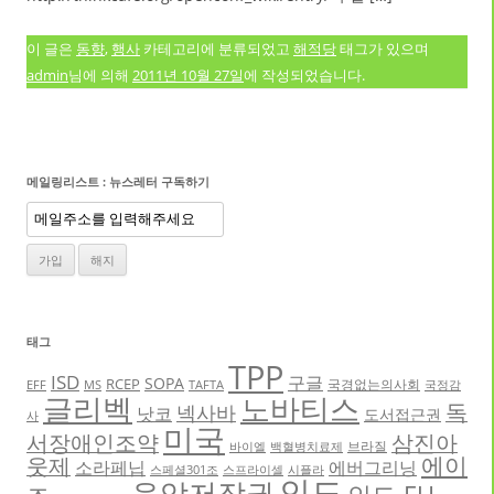
이 글은
동향
,
행사
카테고리에 분류되었고
해적당
태그가 있으며
admin
님에 의해
2011년 10월 27일
에 작성되었습니다.
메일링리스트 : 뉴스레터 구독하기
태그
TPP
ISD
구글
SOPA
RCEP
국경없는의사회
EFF
MS
TAFTA
국정감
글리벡
노바티스
독
넥사바
낫코
도서접근권
사
미국
서장애인조약
삼진아
브라질
바이엘
백혈병치료제
에이
웃제
소라페닙
에버그리닝
스페셜301조
스프라이셀
시플라
인도
음악저작권
인도-EU