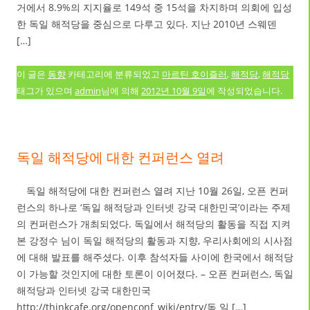
거에서 8.9%의 지지율로 149석 중 15석을 차지하며 의회에 입성
한 독일 해적당을 중심으로 다루고 있다. 지난 2010년 스웨덴
[…]
이 글은
동향
카테고리에 분류되었고
마르틴 호이즐러
,
해적당
,
해적당
태그가 있으며
admin
님에 의해
2012년 10월 9일
에 작성되었습니다.
독일 해적당에 대한 컨퍼런스 열려
독일 해적당에 대한 컨퍼런스 열려 지난 10월 26일, 오픈 컨퍼
런스의 하나로 ‘독일 해적당과 인터넷 강국 대한민국’이라는 주제
의 컨퍼런스가 개최되었다. 독일에서 해적당의 활동을 직접 지켜
본 강정수 님이 독일 해적당의 활동과 지향, 우리사회에의 시사점
에 대해 발표를 해주셨다. 이후 참석자들 사이에 한국에서 해적당
이 가능할 것인지에 대한 토론이 이어졌다. – 오픈 컨퍼런스, 독일
해적당과 인터넷 강국 대한민국
http://thinkcafe.org/openconf_wiki/entry/독 일 […]