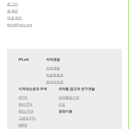
로그인
글
RSS
댓글
RSS
WordPress.org
IPLeft
저작권법
저작권법
자료독점권
음악저작권
지적재산권과 무역
의약품 접근과 연구개발
ACTA
의약품접근권
한미 FTA
인도
한EU FTA
공정이용
그밖의 FTA
WIPO