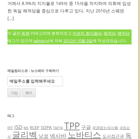
거에서 8.9%의 지지율로 149석 중 15석을 차지하며 의회에 입성
한 독일 해적당을 중심으로 다루고 있다. 지난 2010년 스웨덴
[…]
이 글은
동향
카테고리에 분류되었고
마르틴 호이즐러
,
해적당
,
해적당
태그가 있으며
admin
님에 의해
2012년 10월 9일
에 작성되었습니다.
메일링리스트 : 뉴스레터 구독하기
태그
TPP
ISD
구글
SOPA
RCEP
국경없는의사회
EFF
MS
TAFTA
국정감
글리벡
노바티스
독
넥사바
낫코
도서접근권
사