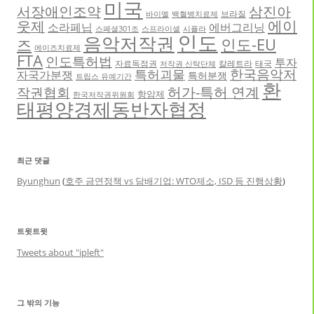
미국
서장애인조약
삼진아
브라질
바이엘
백혈병치료제
에이
웃제
소라페닙
에버그리닝
스페셜301조
스프라이셀
시플라
인도
음악저작권
인도-EU
즈
에이즈치료제
FTA
인도특허법
투자
자료독점권
칼레트라
태국
저작권 신탁단체
한국음악저
특허괴물
자국가분쟁
특허분쟁
트립스 유예기간
환
허가-특허 연계
작권협회
항암제
한국저작권위원회
태평양경제동반자협정
최근 댓글
Byunghun
(
호주 금연정책 vs 담배기업: WTO제소, ISD 등 진행상황
)
트윗트윗
Tweets about "ipleft"
그 밖의 기능