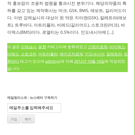
적 홍보없이 조용히 법령을 통과시킨 분위기다. 해당의약품의 특
허를 갖고 있는 제약회사는 머크, GSK, BMS, 애보트, 길리어드이
다. 이번 강제실시의 대상이 된 약은 지아겐(GSK), 칼레트라(애보
트), 트루바다, 아트리플라, 비레드(길리어드), 스토크린(머크), 바
이덱스(BMS)이다. 로열티는 0.5%이다. 인도네시아에 […]
이 글은
강제실시
,
동향
카테고리에 분류되었고
간염치료제
,
바이덱스
,
비레드
,
스토크린
,
아트리플라
,
에이즈치료제
,
인도네시아
,
칼레트라
,
트
루바다
태그가 있으며
admin
님에 의해
2012년 10월 16일
에 작성되었
습니다.
메일링리스트 : 뉴스레터 구독하기