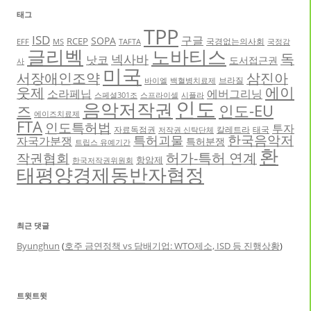
태그
TPP
ISD
구글
SOPA
RCEP
국경없는의사회
EFF
MS
TAFTA
국정감
글리벡
노바티스
독
넥사바
낫코
도서접근권
사
미국
서장애인조약
삼진아
브라질
바이엘
백혈병치료제
에이
웃제
소라페닙
에버그리닝
스페셜301조
스프라이셀
시플라
인도
음악저작권
인도-EU
즈
에이즈치료제
FTA
인도특허법
투자
자료독점권
칼레트라
태국
저작권 신탁단체
한국음악저
특허괴물
자국가분쟁
특허분쟁
트립스 유예기간
환
허가-특허 연계
작권협회
항암제
한국저작권위원회
태평양경제동반자협정
최근 댓글
Byunghun
(
호주 금연정책 vs 담배기업: WTO제소, ISD 등 진행상황
)
트윗트윗