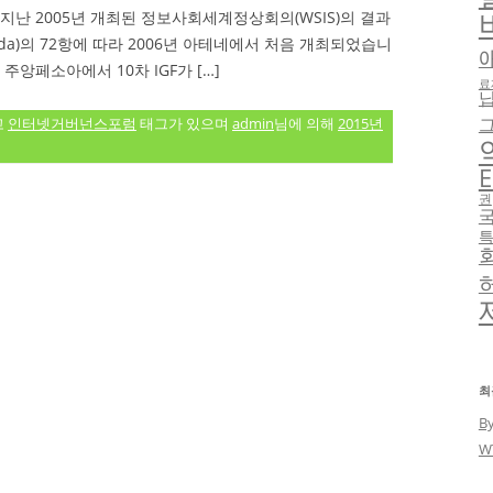
지난 2005년 개최된 정보사회세계정상회의(WSIS)의 결과
nda)의 72항에 따라 2006년 아테네에서 처음 개최되었습니
질 주앙페소아에서 10차 IGF가 […]
료
고
인터넷거버넌스포럼
태그가 있으며
admin
님에 의해
2015년
E
권
최
B
W