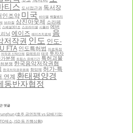
바티스
독서장
도서접근권
미국
애인조약
바이엘
백혈병치
삼진아웃제
소라페
브라질
제
닙
에버
스페셜301조
스프라이셀
시플라
음
에이즈
그리닝
에이즈치료제
인도
악저작권
인도-
U FTA
인도특허법
자료독점
투자자
칼레트라
태국
저작권 신탁단체
특허괴물
국가분쟁
트립스 유예기간
한국음악저작권협
특허분쟁
허가-특
회
항암제
한국저작권위원회
환태평양경
허 연계
제동반자협정
근 댓글
yunghun
(
호주 금연정책 vs 담배기업:
TO제소, ISD 등 진행상황
)