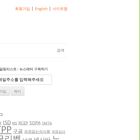
|
|
회원가입
English
사이트맵
검색
일링리스트 : 뉴스레터 구독하기
그
ISD
SOPA
RCEP
F
MS
TAFTA
TPP
구글
국경없는의사회
국정감사
글리벡
노
넥사바
낫코