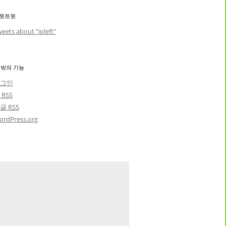
윗트윗
eets about "ipleft"
 밖의 기능
그인
글
RSS
댓글
RSS
ordPress.org