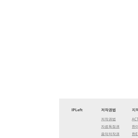
IPLeft
저작권법
지
저작권법
AC
자료독점권
한미
음악저작권
한E