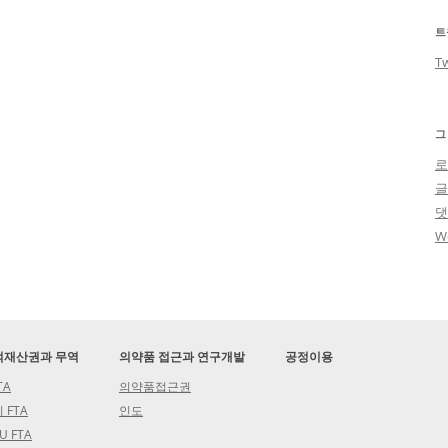
트
Tw
그
로
W
적재산권과 무역
의약품 접근과 연구개발
공정이용
TA
의약품접근권
 FTA
인도
U FTA