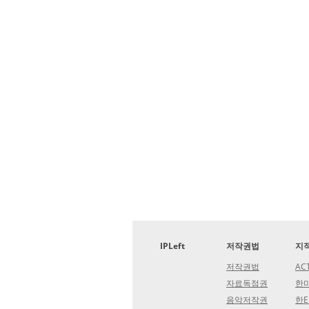
IPLeft
저작권법
지
저작권법
AC
자료독점권
한미
음악저작권
한E