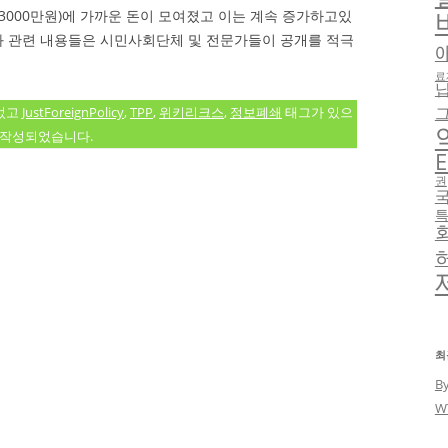
 3000만원)에 가까운 돈이 모여졌고 이는 계속 증가하고있
항과 관련 내용들은 시민사회단체 및 전문가들이 공개를 적극
료
었고
JustForeignPolicy
,
TPP
,
위키리크스
,
정보폐쇄
태그가 있으
 작성되었습니다.
E
권
최
B
W