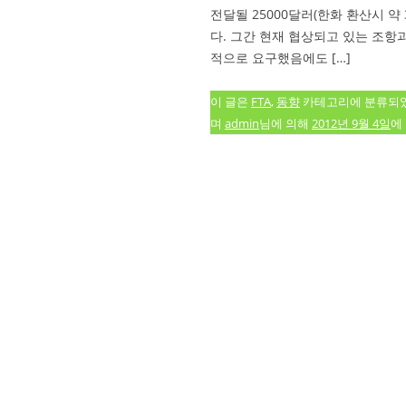
전달될 25000달러(한화 환산시 약
다. 그간 현재 협상되고 있는 조
적으로 요구했음에도 […]
이 글은
FTA
,
동향
카테고리에 분류되
며
admin
님에 의해
2012년 9월 4일
에