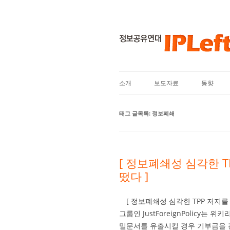
소개
보도자료
동향
태그 글목록:
정보폐쇄
[ 정보폐쇄성 심각한 
떴다 ]
[ 정보폐쇄성 심각한 TPP 저지
그룹인 JustForeignPolicy
밀문서를 유출시킬 경우 기부금을