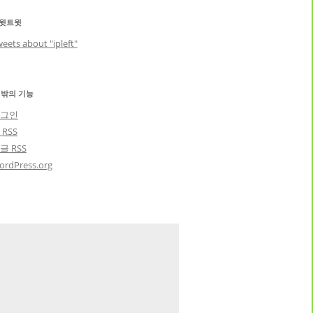
윗트윗
eets about "ipleft"
 밖의 기능
그인
글
RSS
댓글
RSS
ordPress.org