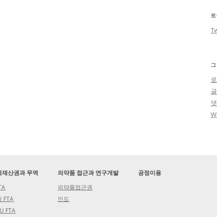
트
Tw
그
로
W
적재산권과 무역
의약품 접근과 연구개발
공정이용
TA
의약품접근권
 FTA
인도
U FTA