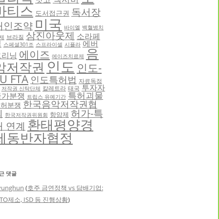
바티스
독서장
도서접근권
미국
애인조약
바이엘
백혈병치
삼진아웃제
소라페
브라질
제
닙
에버
스페셜301조
스프라이셀
시플라
음
에이즈
그리닝
에이즈치료제
인도
악저작권
인도-
U FTA
인도특허법
자료독점
투자자
칼레트라
태국
저작권 신탁단체
특허괴물
국가분쟁
트립스 유예기간
한국음악저작권협
특허분쟁
허가-특
회
항암제
한국저작권위원회
환태평양경
허 연계
제동반자협정
근 댓글
yunghun
(
호주 금연정책 vs 담배기업:
TO제소, ISD 등 진행상황
)