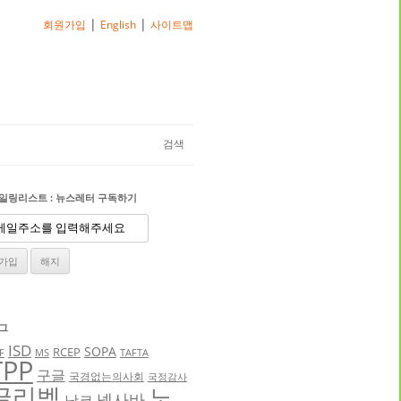
|
|
회원가입
English
사이트맵
검색
일링리스트 : 뉴스레터 구독하기
그
ISD
SOPA
RCEP
F
MS
TAFTA
TPP
구글
국경없는의사회
국정감사
글리벡
노
넥사바
낫코