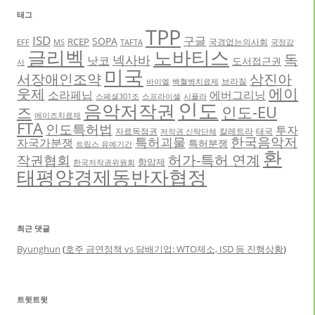
태그
TPP
ISD
구글
SOPA
RCEP
국경없는의사회
EFF
MS
TAFTA
국정감
글리벡
노바티스
독
넥사바
낫코
도서접근권
사
미국
서장애인조약
삼진아
브라질
바이엘
백혈병치료제
에이
웃제
소라페닙
에버그리닝
스페셜301조
스프라이셀
시플라
인도
음악저작권
인도-EU
즈
에이즈치료제
FTA
인도특허법
투자
자료독점권
칼레트라
태국
저작권 신탁단체
한국음악저
특허괴물
자국가분쟁
특허분쟁
트립스 유예기간
환
허가-특허 연계
작권협회
항암제
한국저작권위원회
태평양경제동반자협정
최근 댓글
Byunghun
(
호주 금연정책 vs 담배기업: WTO제소, ISD 등 진행상황
)
트윗트윗