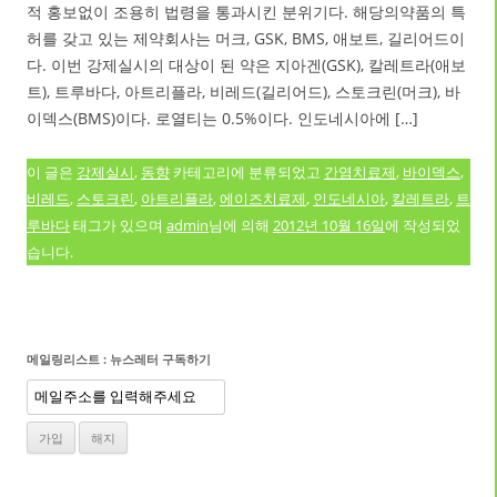
적 홍보없이 조용히 법령을 통과시킨 분위기다. 해당의약품의 특
허를 갖고 있는 제약회사는 머크, GSK, BMS, 애보트, 길리어드이
다. 이번 강제실시의 대상이 된 약은 지아겐(GSK), 칼레트라(애보
트), 트루바다, 아트리플라, 비레드(길리어드), 스토크린(머크), 바
이덱스(BMS)이다. 로열티는 0.5%이다. 인도네시아에 […]
이 글은
강제실시
,
동향
카테고리에 분류되었고
간염치료제
,
바이덱스
,
비레드
,
스토크린
,
아트리플라
,
에이즈치료제
,
인도네시아
,
칼레트라
,
트
루바다
태그가 있으며
admin
님에 의해
2012년 10월 16일
에 작성되었
습니다.
메일링리스트 : 뉴스레터 구독하기