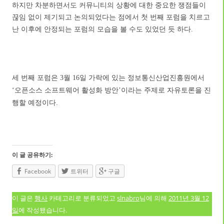
하지만 차분하면서도 커뮤니티의 상황에 대한 중요한 쟁점들이
끊임 없이 제기되고 논의되었다는 점에서 첫 번째 포럼을 치르고
난 이후에 안정되는 포럼의 모습을 볼 수도 있었던 듯 하다
.
세 번째 포럼은
월
일 가락에 있는 정보통신산업진흥원에서
3
16
오픈소스 소프트웨어 활성화 방안
이라는 주제로 자유토론을 진
‘
’
행할 예정이다
.
이 글 공유하기:
Facebook
트위터
구글
이 글은
행사
카테고리로 분류되었고
slnabro
님에 의해
2011년 3월 12
일
에 작성됐습니다.