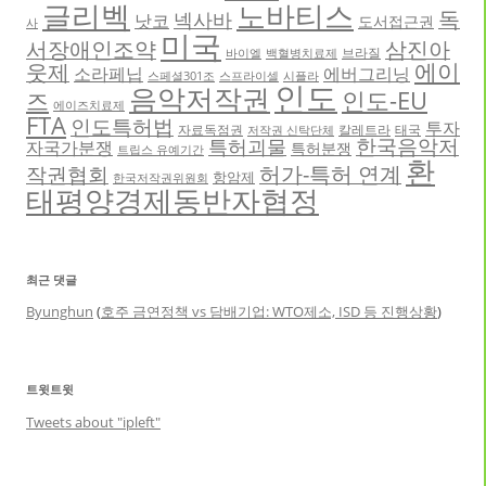
글리벡
노바티스
독
넥사바
낫코
도서접근권
사
미국
서장애인조약
삼진아
브라질
바이엘
백혈병치료제
에이
웃제
소라페닙
에버그리닝
스페셜301조
스프라이셀
시플라
인도
음악저작권
인도-EU
즈
에이즈치료제
FTA
인도특허법
투자
자료독점권
칼레트라
태국
저작권 신탁단체
한국음악저
특허괴물
자국가분쟁
특허분쟁
트립스 유예기간
환
허가-특허 연계
작권협회
항암제
한국저작권위원회
태평양경제동반자협정
최근 댓글
Byunghun
(
호주 금연정책 vs 담배기업: WTO제소, ISD 등 진행상황
)
트윗트윗
Tweets about "ipleft"