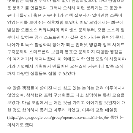
첫모임은 특별한 주제나 발제 없이 진행되었으며
다소 번잡스러
,
운 분위기를 연출했다
그러나 오히려 이런 분위기는 그 동안 커
.
뮤니티들끼리 혹은 커뮤니티와 정책 실무자가 얼마만큼 소통이
없었는지를 보여주는 징후처럼 보였다
이날 모임에서는 최근에
.
발생한 오픈소스 커뮤니티의 라이센스 문제부터
오픈 소스와 정
,
부에서 말하는 공개 소프트웨어가 같은 것인가라는 용어의 문제
,
나아가 리눅스 활성화의 장애가 되는 인터넷 뱅킹과 정부 사이트
구축문제와 스마트폰의 보급과 웹표준 문제까지 다양한 쟁점들
이 여기저기서 터져나왔다
이 외에도 대학 연합 모임의 사정이야
.
기와 기업에서 기획해서 만들어낸 오픈스택 커뮤니티 발족 소식
까지 다양한 상황들도 접할 수 있었다
.
수 많은 쟁점들이 쏟아진 대신 심도 있는 논의는 전혀 이루어지지
않았으며
참석했던 포럼 구성원들도 다소 실망하는 듯한 모습을
,
보였다
다음 포럼에서는 어떤 것을 가지고 이야기할 것인지에 대
.
한 것도 합의하지 못하고 마무리 되었고
이후에 포럼 메일링
,
을 통해 논
(http://groups.google.com/group/opensource-mind?hl=ko)
의하기로 했다
.