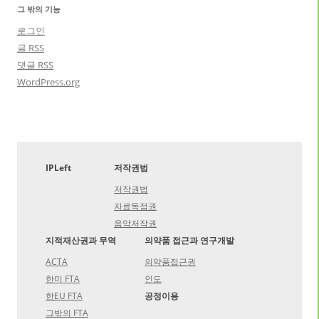
그 밖의 기능
로그인
글
RSS
댓글
RSS
WordPress.org
IPLeft
저작권법
저작권법
자료독점권
음악저작권
지적재산권과 무역
의약품 접근과 연구개발
ACTA
의약품접근권
한미 FTA
인도
한EU FTA
공정이용
그밖의 FTA