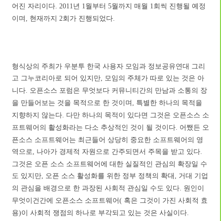
어진 자리이다
년
월부터
월까지 매월
회씩 진행될 예정
. 2011
1
5
1
이며
현재까지
회가 진행되었다
,
2
.
형식상의 주최가 우분투 한국 사용자 모임과 정보공유연대 그리
고 그누코리아로 되어 있지만
모임의 주체가 따로 있는 것은 아
,
니다
오픈소스 포럼은 무엇보다 커뮤니티간의 만남과 소통의 장
.
을 만들어보는 것을 목적으로 한 것이며
특별한 하나의 목적을
,
지향하지 않는다
다만 하나의 목적이 있다면 그것은 오픈소스 소
.
프트웨어의 활성화라는 다소 추상적인 것이 될 것이다
어쨌든 오
.
픈소스 소프트웨어는 최근들어 상당히 중요한 소프트웨어의 영
역으로
나아가 경제적 자원으로 간주되면서 주목을 받고 있다
,
.
그것은 오픈 소스 소프트웨어에 대한 실질적인 관심의 확장일 수
도 있지만
오픈 소스 활성화를 위한 정부 정책의 확대
거대 기업
,
,
의 관심을 배경으로 한 과장된 사회적 관심일 수도 있다
원인이
.
무엇이건간에 오픈소스 소프트웨어
혹은 그것이 가진 사회적 효
(
용
이 사회적 쟁점의 하나로 부각되고 있는 것은 사실이다
)
.