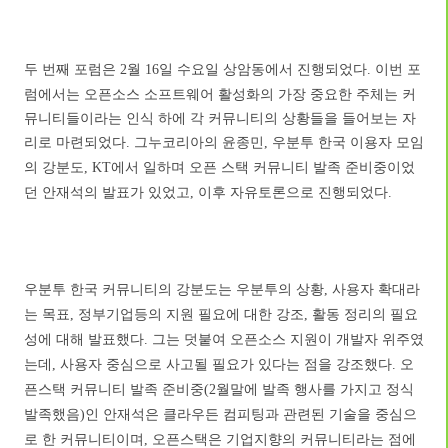
두 번째 포럼은
월
일 수요일 상암동에서 진행되었다
이번 포
2
16
.
럼에서는 오픈소스 소프트웨어 활성화의 가장 중요한 주체는 커
뮤니티들이라는 인식 하에 각 커뮤니티의 상황들을 들어보는 자
리로 마련되었다
그누코리아의 윤종민
우분투 한국 이용자 모임
.
,
의 강분도
에서 일하며 오픈 스택 커뮤니티 발족 준비중이었
, KT
던 안재석의 발표가 있었고
이후 자유토론으로 진행되었다
,
.
우분투 한국 커뮤니티의 강분도는 우분투의 상황
사용자 확대라
,
는 목표
정부기업등의 지원 필요에 대한 강조
활동 정리의 필요
,
,
성에 대해 발표했다
그는 덧붙여 오픈소스 지원이 개발자 위주였
.
는데
사용자 중심으로 사고될 필요가 있다는 점을 강조했다
오
,
.
픈스택 커뮤니티 발족 준비중
월말에 발족 행사를 가지고 정식
(2
발족했음
인 안재석은 클라우든 컴피팅과 관련된 기술을 중심으
)
로 한 커뮤니티이며
오픈스택은 기업지향의 커뮤니티라는 점에
,