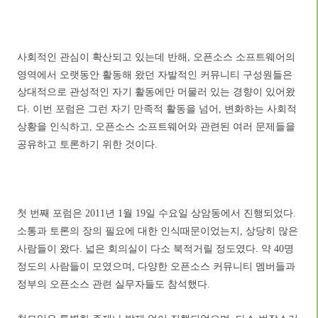
사회적인 관심이 확산되고 있는데 반해
오픈소스 소프트웨어의
,
영역에서 오랫동안 활동해 왔던 자발적인 커뮤니티 구성원들은
상대적으로 관성적인 자기 활동에만 머물러 있는 경향이 있어왔
다
이번 포럼은 그런 자기 만족적 활동을 넘어
변화하는 사회적
.
,
상황을 인식하고
오픈소스 소프트웨어와 관련된 여러 문제들을
,
공유하고 토론하기 위한 것이다
.
첫 번째 포럼은
년
월
일 수요일 상암동에서 진행되었다
2011
1
19
.
소통과 토론의 장의 필요에 대한 인식때문이었는지
상당히 많은
,
사람들이 왔다
넓은 회의실이 다소 북적거릴 정도였다
약
명
.
.
40
정도의 사람들이 모였으며
다양한 오픈소스 커뮤니티 멤버들과
,
정부의 오픈소스 관련 실무자들도 참석했다
.