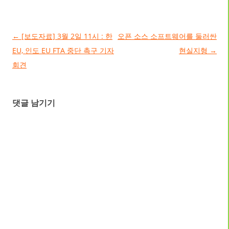
글 네비게이션
←
[보도자료] 3월 2일 11시 : 한
오픈 소스 소프트웨어를 둘러싼
EU, 인도 EU FTA 중단 촉구 기자
현실지형
→
회견
댓글 남기기