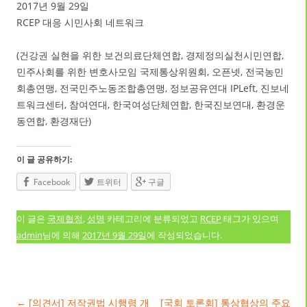
2017년 9월 29일
RCEP 대응 시민사회 네트워크
(건강권 실현을 위한 보건의료단체연합, 경제정의실천시민연합,
민주사회를 위한 변호사모임 국제통상위원회, 오픈넷, 전국농민
회총연맹, 전국민주노동조합총연맹, 정보공유연대 IPLeft, 진보네
트워크센터, 참여연대, 한국여성단체연합, 한국진보연대, 환경운
동연합, 환경재단)
이 글 공유하기:
Facebook
트위터
구글
이 글은
국제협정
,
성명
카테고리에 분류되었고
RCEP
태그가 있으며
admin
님에 의해
2017년 9월 29일
에 작성되었습니다.
글 네비게이션
←
[의견서] 저작권법 시행령 개
[국회 토론회] 통상협상의 주요