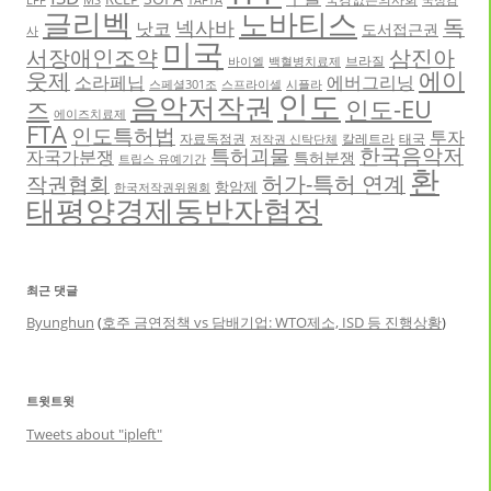
글리벡
노바티스
독
넥사바
낫코
도서접근권
사
미국
서장애인조약
삼진아
브라질
바이엘
백혈병치료제
에이
웃제
소라페닙
에버그리닝
스페셜301조
스프라이셀
시플라
인도
음악저작권
인도-EU
즈
에이즈치료제
FTA
인도특허법
투자
자료독점권
칼레트라
태국
저작권 신탁단체
한국음악저
특허괴물
자국가분쟁
특허분쟁
트립스 유예기간
환
허가-특허 연계
작권협회
항암제
한국저작권위원회
태평양경제동반자협정
최근 댓글
Byunghun
(
호주 금연정책 vs 담배기업: WTO제소, ISD 등 진행상황
)
트윗트윗
Tweets about "ipleft"