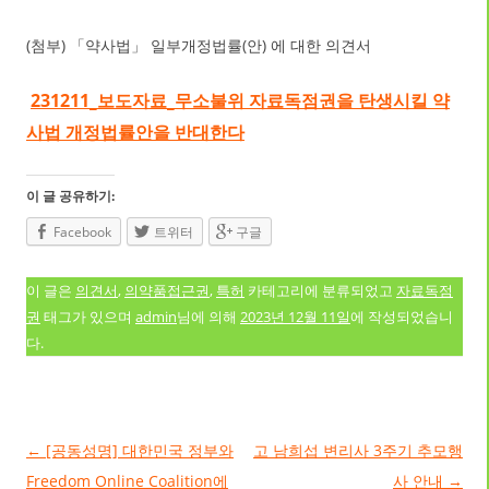
(첨부) 「약사법」 일부개정법률(안) 에 대한 의견서
231211_보도자료_무소불위 자료독점권을 탄생시킬 약
사법 개정법률안을 반대한다
이 글 공유하기:
Facebook
트위터
구글
이 글은
의견서
,
의약품접근권
,
특허
카테고리에 분류되었고
자료독점
권
태그가 있으며
admin
님에 의해
2023년 12월 11일
에 작성되었습니
다.
글 네비게이션
←
[공동성명] 대한민국 정부와
고 남희섭 변리사 3주기 추모행
Freedom Online Coalition에
사 안내
→