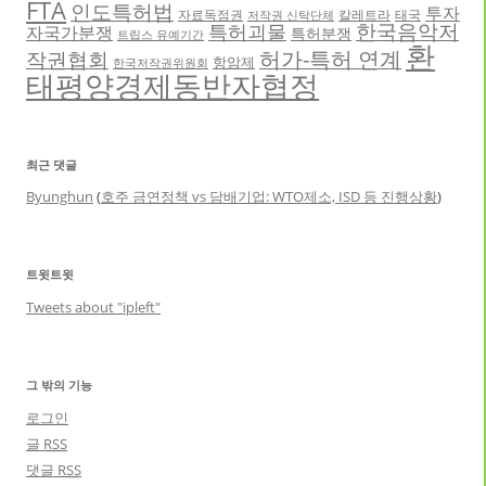
FTA
인도특허법
투자
자료독점권
칼레트라
태국
저작권 신탁단체
한국음악저
특허괴물
자국가분쟁
특허분쟁
트립스 유예기간
환
허가-특허 연계
작권협회
항암제
한국저작권위원회
태평양경제동반자협정
최근 댓글
Byunghun
(
호주 금연정책 vs 담배기업: WTO제소, ISD 등 진행상황
)
트윗트윗
Tweets about "ipleft"
그 밖의 기능
로그인
글
RSS
댓글
RSS