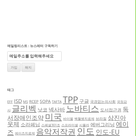
메일링리스트 : 뉴스레터 구독하기
태그
TPP
ISD
구글
SOPA
RCEP
국경없는의사회
EFF
MS
TAFTA
국정감
글리벡
노바티스
독
넥사바
낫코
도서접근권
사
미국
서장애인조약
삼진아
브라질
바이엘
백혈병치료제
에이
웃제
소라페닙
에버그리닝
스페셜301조
스프라이셀
시플라
인도
음악저작권
인도-EU
즈
에이즈치료제