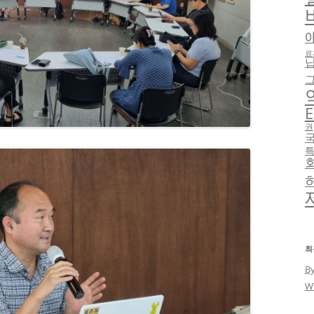
료
E
권
최
B
W