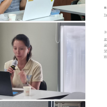
트
Tw
그
로
W