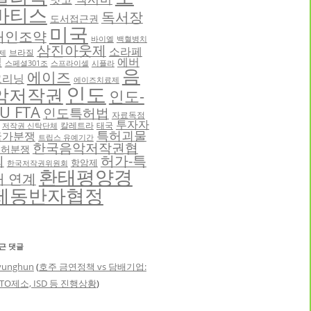
바티스
독서장
도서접근권
미국
애인조약
바이엘
백혈병치
삼진아웃제
소라페
브라질
제
닙
에버
스페셜301조
스프라이셀
시플라
음
에이즈
그리닝
에이즈치료제
인도
악저작권
인도-
U FTA
인도특허법
자료독점
투자자
칼레트라
태국
저작권 신탁단체
특허괴물
국가분쟁
트립스 유예기간
한국음악저작권협
특허분쟁
허가-특
회
항암제
한국저작권위원회
환태평양경
허 연계
제동반자협정
근 댓글
yunghun
(
호주 금연정책 vs 담배기업:
TO제소, ISD 등 진행상황
)