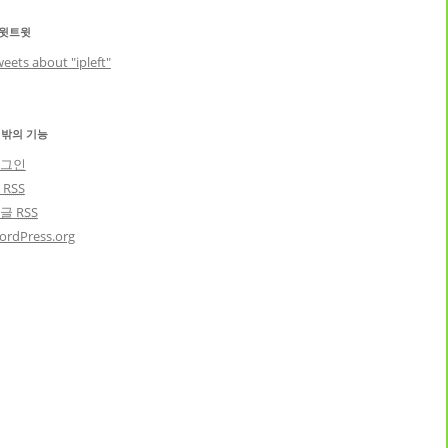
윗트윗
eets about "ipleft"
 밖의 기능
그인
글
RSS
댓글
RSS
ordPress.org