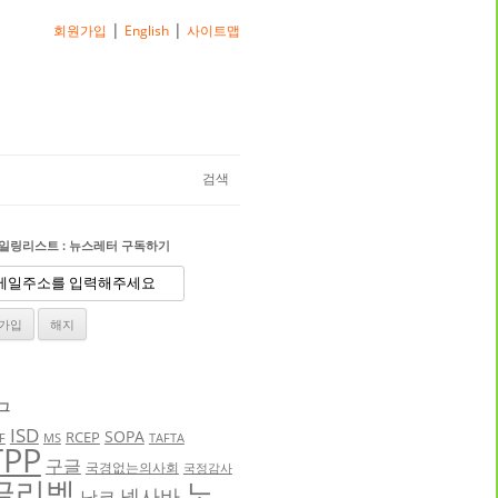
|
|
회원가입
English
사이트맵
검색
일링리스트 : 뉴스레터 구독하기
그
ISD
SOPA
RCEP
F
MS
TAFTA
TPP
구글
국경없는의사회
국정감사
글리벡
노
넥사바
낫코