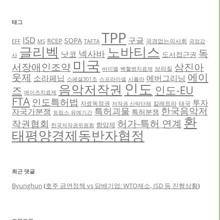
태그
TPP
ISD
구글
SOPA
RCEP
국경없는의사회
EFF
MS
TAFTA
국정감
글리벡
노바티스
독
넥사바
낫코
도서접근권
사
미국
서장애인조약
삼진아
브라질
바이엘
백혈병치료제
에이
웃제
소라페닙
에버그리닝
스페셜301조
스프라이셀
시플라
인도
음악저작권
인도-EU
즈
에이즈치료제
FTA
인도특허법
투자
자료독점권
칼레트라
태국
저작권 신탁단체
한국음악저
특허괴물
자국가분쟁
특허분쟁
트립스 유예기간
환
허가-특허 연계
작권협회
항암제
한국저작권위원회
태평양경제동반자협정
최근 댓글
Byunghun
(
호주 금연정책 vs 담배기업: WTO제소, ISD 등 진행상황
)