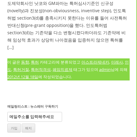
도제약회사인 낫코와 GM파마는 특허심사기준인 신규성
(novelty)과 진보성(non-obviousness, inventive step), 인도특
허법 section3(d)를 충족시키지 못한다는 이유를 들어 사전특허
반대신청(pre-grant opposition)을 했다. 인도특허법
section3(d)는 기존약을 다소 변형시켰다하더라도 기존약에 비
해 임상적 효과가 상당히 나아졌음을 입증하지 않으면 특허를
[…]
이 글은
동향
,
특허
카테고리에 분류되었고
아스트라제네카
,
이레사
,
인
도
,
특허거절
,
특허적격성
,
폐암치료제
태그가 있으며
admin
님에 의해
2012년 12월 18일
에 작성되었습니다.
메일링리스트 : 뉴스레터 구독하기