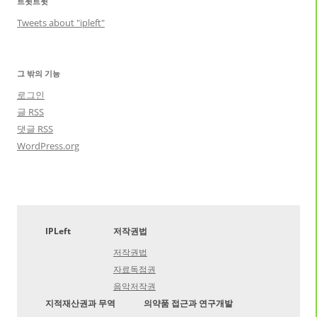
트윗트윗
Tweets about "ipleft"
그 밖의 기능
로그인
글
RSS
댓글
RSS
WordPress.org
IPLeft
저작권법
저작권법
자료독점권
음악저작권
지적재산권과 무역
의약품 접근과 연구개발