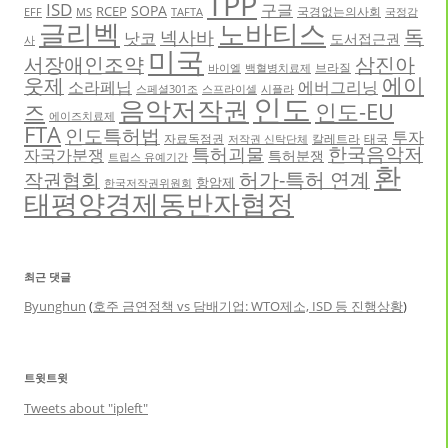
TPP
ISD
구글
SOPA
RCEP
국경없는의사회
EFF
MS
TAFTA
국정감
글리벡
노바티스
독
넥사바
낫코
도서접근권
사
미국
서장애인조약
삼진아
브라질
바이엘
백혈병치료제
에이
웃제
소라페닙
에버그리닝
스페셜301조
스프라이셀
시플라
인도
음악저작권
인도-EU
즈
에이즈치료제
FTA
인도특허법
투자
자료독점권
칼레트라
태국
저작권 신탁단체
한국음악저
특허괴물
자국가분쟁
특허분쟁
트립스 유예기간
환
허가-특허 연계
작권협회
항암제
한국저작권위원회
태평양경제동반자협정
최근 댓글
Byunghun
(
호주 금연정책 vs 담배기업: WTO제소, ISD 등 진행상황
)
트윗트윗
Tweets about "ipleft"