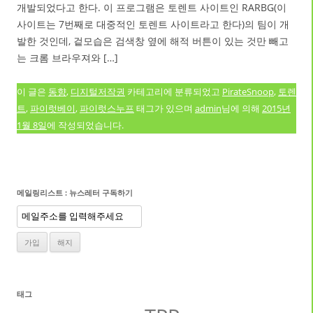
개발되었다고 한다. 이 프로그램은 토렌트 사이트인 RARBG(이
사이트는 7번째로 대중적인 토렌트 사이트라고 한다)의 팀이 개
발한 것인데, 겉모습은 검색창 옆에 해적 버튼이 있는 것만 빼고
는 크롬 브라우져와 […]
이 글은
동향
,
디지털저작권
카테고리에 분류되었고
PirateSnoop
,
토렌
트
,
파이럿베이
,
파이럿스누프
태그가 있으며
admin
님에 의해
2015년
1월 8일
에 작성되었습니다.
메일링리스트 : 뉴스레터 구독하기
태그