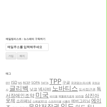
메일링리스트 : 뉴스레터 구독하기
태그
TPP
ISD
구글
SOPA
RCEP
국경없는의사회
EFF
MS
TAFTA
국정감
글리벡
노바티스
독
넥사바
낫코
도서접근권
사
미국
서장애인조약
삼진아
브라질
바이엘
백혈병치료제
에이
웃제
소라페닙
에버그리닝
스페셜301조
스프라이셀
시플라
인도
음악저작권
인도-EU
즈