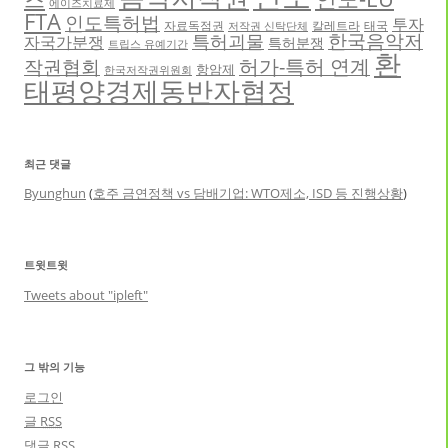
에이즈치료제
FTA
인도특허법
투자
자료독점권
칼레트라
태국
저작권 신탁단체
한국음악저
특허괴물
자국가분쟁
특허분쟁
트립스 유예기간
환
허가-특허 연계
작권협회
항암제
한국저작권위원회
태평양경제동반자협정
최근 댓글
Byunghun
(
호주 금연정책 vs 담배기업: WTO제소, ISD 등 진행상황
)
트윗트윗
Tweets about "ipleft"
그 밖의 기능
로그인
글
RSS
댓글
RSS