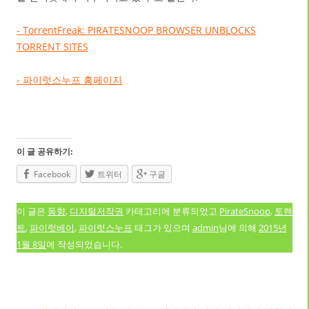
- TorrentFreak: PIRATESNOOP BROWSER UNBLOCKS
TORRENT SITES
- 파이럿스누프 홈페이지
이 글 공유하기:
Facebook
트위터
구글
이 글은
동향
,
디지털저작권
카테고리에 분류되었고
PirateSnoop
,
토렌
트
,
파이럿베이
,
파이럿스누프
태그가 있으며
admin
님에 의해
2015년
1월 8일
에 작성되었습니다.