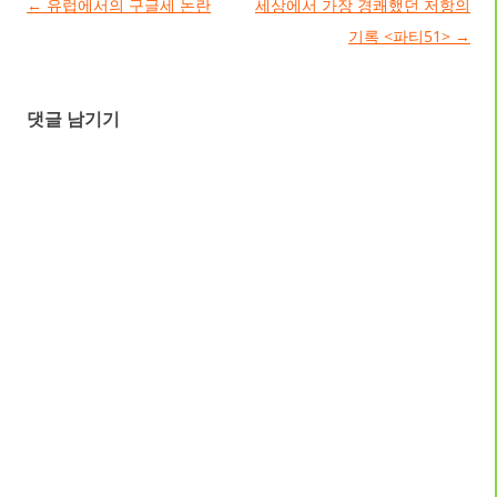
글 네비게이션
←
유럽에서의 구글세 논란
세상에서 가장 경쾌했던 저항의
기록 <파티51>
→
댓글 남기기