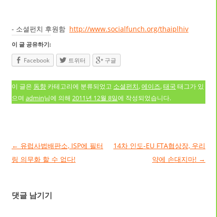
- 소셜펀치 후원함
http://www.socialfunch.org/thaiplhiv
이 글 공유하기:
Facebook
트위터
구글
이 글은
동향
카테고리에 분류되었고
소셜펀치
,
에이즈
,
태국
태그가 있
으며
admin
님에 의해
2011년 12월 8일
에 작성되었습니다.
글 네비게이션
←
유럽사법배판소, ISP에 필터
14차 인도-EU FTA협상장, 우리
링 의무화 할 수 없다!
약에 손대지마!
→
댓글 남기기