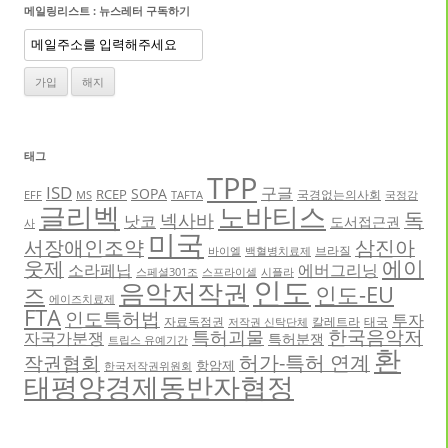
메일링리스트 : 뉴스레터 구독하기
태그
TPP
ISD
구글
SOPA
RCEP
국경없는의사회
EFF
MS
TAFTA
국정감
글리벡
노바티스
독
넥사바
낫코
도서접근권
사
미국
서장애인조약
삼진아
브라질
바이엘
백혈병치료제
에이
웃제
소라페닙
에버그리닝
스페셜301조
스프라이셀
시플라
인도
음악저작권
인도-EU
즈
에이즈치료제
FTA
인도특허법
투자
자료독점권
칼레트라
태국
저작권 신탁단체
한국음악저
특허괴물
자국가분쟁
특허분쟁
트립스 유예기간
환
허가-특허 연계
작권협회
항암제
한국저작권위원회
태평양경제동반자협정