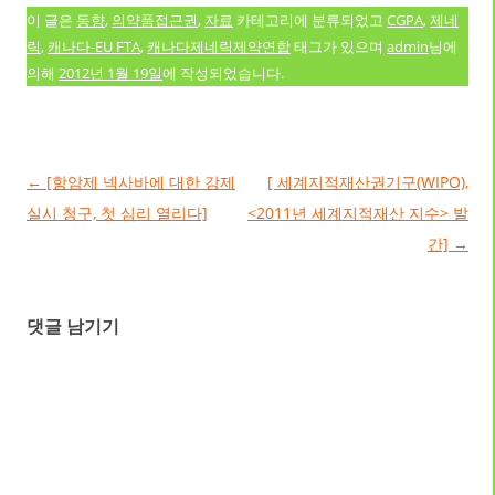
이 글은
동향
,
의약품접근권
,
자료
카테고리에 분류되었고
CGPA
,
제네
릭
,
캐나다-EU FTA
,
캐나다제네릭제약연합
태그가 있으며
admin
님에
의해
2012년 1월 19일
에 작성되었습니다.
글 네비게이션
←
[항암제 넥사바에 대한 강제
[ 세계지적재산권기구(WIPO),
실시 청구, 첫 심리 열리다]
<2011년 세계지적재산 지수> 발
간]
→
댓글 남기기