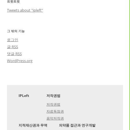
트윗트윗
Tweets about "ipleft"
그 밖의 기능
로그인
글
RSS
댓글
RSS
WordPress.org
IPLeft
저작권법
저작권법
자료독점권
음악저작권
지적재산권과 무역
의약품 접근과 연구개발