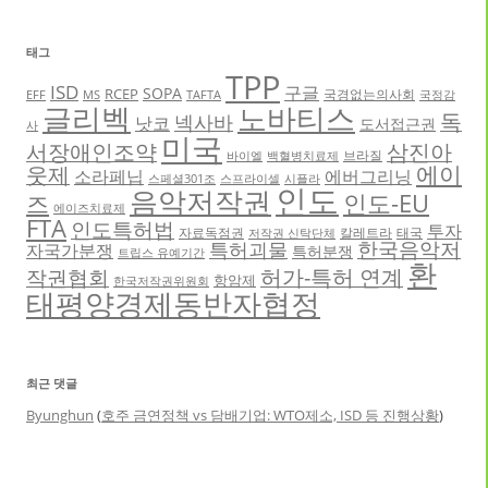
태그
TPP
ISD
구글
SOPA
RCEP
국경없는의사회
EFF
MS
TAFTA
국정감
글리벡
노바티스
독
넥사바
낫코
도서접근권
사
미국
서장애인조약
삼진아
브라질
바이엘
백혈병치료제
에이
웃제
소라페닙
에버그리닝
스페셜301조
스프라이셀
시플라
인도
음악저작권
인도-EU
즈
에이즈치료제
FTA
인도특허법
투자
자료독점권
칼레트라
태국
저작권 신탁단체
한국음악저
특허괴물
자국가분쟁
특허분쟁
트립스 유예기간
환
허가-특허 연계
작권협회
항암제
한국저작권위원회
태평양경제동반자협정
최근 댓글
Byunghun
(
호주 금연정책 vs 담배기업: WTO제소, ISD 등 진행상황
)