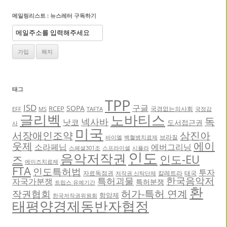
메일링리스트 : 뉴스레터 구독하기
태그
TPP
ISD
구글
SOPA
RCEP
국경없는의사회
EFF
MS
TAFTA
국정감
글리벡
노바티스
독
넥사바
낫코
도서접근권
사
미국
서장애인조약
삼진아
브라질
바이엘
백혈병치료제
에이
웃제
소라페닙
에버그리닝
스페셜301조
스프라이셀
시플라
인도
음악저작권
인도-EU
즈
에이즈치료제
FTA
인도특허법
투자
자료독점권
칼레트라
태국
저작권 신탁단체
한국음악저
특허괴물
자국가분쟁
특허분쟁
트립스 유예기간
환
허가-특허 연계
작권협회
항암제
한국저작권위원회
태평양경제동반자협정