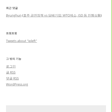
최근 댓글
Byunghun
(
호주 금연정책 vs 담배기업: WTO제소, ISD 등 진행상황
)
트윗트윗
Tweets about "ipleft"
그 밖의 기능
로그인
글
RSS
댓글
RSS
WordPress.org