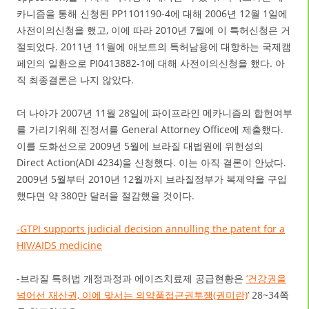
카니즘을 통해 신청된 PP1101190-4에 대해 2006년 12월 1일에
사전이의신청을 했고, 이에 따라 2010년 7월에 이 특허신청은 거
절되었다. 2011년 11월에 애보트의 특허남용에 대항하는 국제캠
페인의 일환으로 PI0413882-1에 대해 사전이의신청을 했다. 아
직 최종결론은 나지 않았다.
더 나아가 2007년 11월 28일에 파이프라인 메카니즘의 합헌여부
를 가리기위해 진정서를 General Attorney Office에 제출했다.
이를 도화선으로 2009년 5월에 브라질 대법원에 위헌성의
Direct Action(ADI 4234)을 신청했다. 이는 아직 결론이 안났다.
2009년 5월부터 2010년 12월까지 브라질정부가 복제약을 구입
했다면 약 380만 달러을 절감했을 것이다.
-GTPI supports judicial decision annulling the patent for a
HIV/AIDS medicine
-브라질 특허법 개정과정과 에이즈치료제 공급현황은
‘건강권을
넘어선 재산권, 이에 맞서는 의약품접근권투쟁(권미란)
’ 28~34쪽