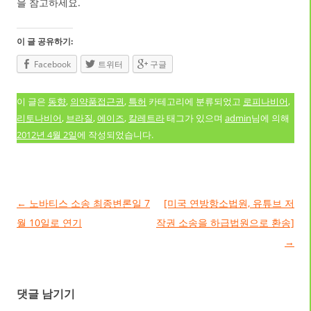
을 참고하세요.
이 글 공유하기:
Facebook
트위터
구글
이 글은
동향
,
의약품접근권
,
특허
카테고리에 분류되었고
로피나비어
,
리토나비어
,
브라질
,
에이즈
,
칼레트라
태그가 있으며
admin
님에 의해
2012년 4월 2일
에 작성되었습니다.
글 네비게이션
←
노바티스 소송 최종변론일 7
[미국 연방항소법원, 유튜브 저
월 10일로 연기
작권 소송을 하급법원으로 환송]
→
댓글 남기기