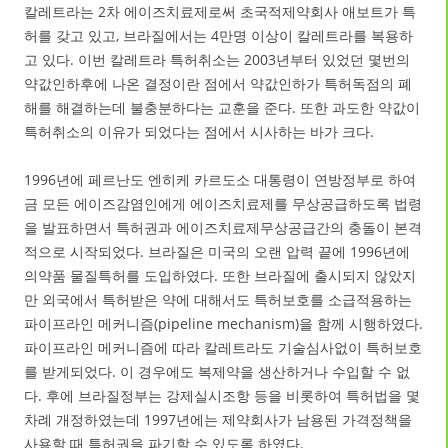
칼레트라는 2차 에이즈치료제로써 초국적제약회사 애보트가 특
허를 갖고 있고, 브라질에서는 4만명 이상이 칼레트라를 복용하
고 있다. 이번 칼레트라 특허취소는 2003년부터 있었던 몇번의
약값인하후에 나온 결정이란 점에서 약값인하가 특허독점의 폐
해를 해결하는데 불충분하다는 교훈을 준다. 또한 과도한 약값이
특허취소의 이유가 되었다는 점에서 시사하는 바가 크다.
1996년에 페르난도 엔히케 카르도소 대통령이 연방정부로 하여
금 모든 에이즈감염인에게 에이즈치료제를 무상공급하도록 법령
을 발표하면서 특허권과 에이즈치료제무상공급간의 충돌이 본격
적으로 시작되었다. 브라질은 미국의 오랜 압력 끝에 1996년에
의약품 물질특허를 도입하였다. 또한 브라질에 출시되지 않았지
만 외국에서 특허받은 약에 대해서도 특허보호를 소급적용하는
파이프라인 메커니즘(pipeline mechanism)을 함께 시행하였다.
파이프라인 메커니즘에 따라 칼레트라도 기술심사없이 특허보호
를 받게되었다. 이 경우에도 복제약을 생산하거나 수입할 수 없
다. 후에 브라질정부는 강제실시조항 등을 비롯하여 특허법을 몇
차례 개정하였는데 1997년에는 제약회사가 남용된 가격정책을
사용할 때 특허권을 파기할 수 있도록 하였다.