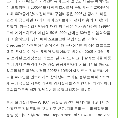
그러나 2003년도의 가격인하폭이 크지 않았고 새로운 특허약들
이 도입되면서 2005년도의 에이즈치료제 구입비용은 2004년에
비해 66%증가했다. 칼레트라 구입비용은 2005년 당시 브라질 보
건성이 공급하던 17가지 에이즈치료제의 전체 비용의 1/3을 차
지했다. 외국수입의약품에 대한 의존성은 점차 증가하여 1999년
도에 에이즈치료제 예산의 50%, 2004년에는 80%를 수입의약품
에 지출하였다. 당시 에이즈프로그램 책임자였던 Pedro
Chequer은 가격인하수준이 아니라 국내생산만이 에이즈프로그
램을 유지할 수 있는 유일한 방법이라고 밝혔다. 2005년 3월 15
일 브라질 보건장관은 애보트, 길리어드, 머크에 칼레트라를 비롯
한 세가지 특허약에 대해 라질 공공제약사에 기술이전을 하라고
최후통첩을 하였다. 결국 2005년 10월에 애보트는 칼레트라 가
격을 46%만큼 인하하기로 합의했다. 브라질 정부는 에이즈치료
제 무상공급을 지속하기위해 강제실시를 선언했지만 약가인하에
합의함으로써 실제 강제실시권을 행사하지는 않았다.
현재 브라질정부는 WHO가 품질을 승인한 복제약보다 2배 비싼
가격으로 칼레트라를 구입하고 있고, 칼레트라는 브라질정부의
성병 및 에이즈부(National Department of STD/AIDS and Viral