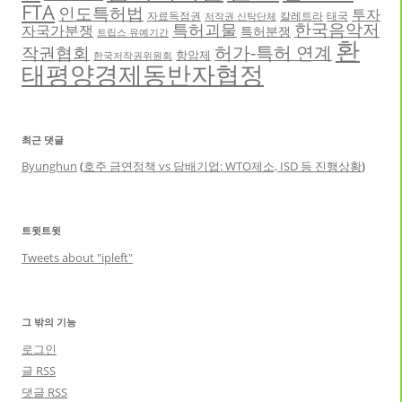
FTA
인도특허법
투자
자료독점권
칼레트라
태국
저작권 신탁단체
한국음악저
특허괴물
자국가분쟁
특허분쟁
트립스 유예기간
환
허가-특허 연계
작권협회
항암제
한국저작권위원회
태평양경제동반자협정
최근 댓글
Byunghun
(
호주 금연정책 vs 담배기업: WTO제소, ISD 등 진행상황
)
트윗트윗
Tweets about "ipleft"
그 밖의 기능
로그인
글
RSS
댓글
RSS