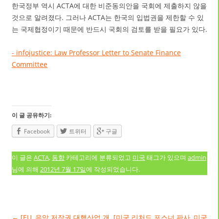
한국정부 역시 ACTA에 대한 비준동의안을 국회에 제출하지 않을
것으로 알려졌다. 그러나 ACTA는 한국의 입법권을 제한할 수 있
는 국제협정이기 때문에 반드시 국회의 검토를 받을 필요가 있다.
- infojustice: Law Professor Letter to Senate Finance
Committee
이 글 공유하기:
Facebook
트위터
구글
이 글은
ACTA
,
동향
카테고리에 분류되었고
미국
태그가 있으며
admin
님에 의해
2012년 7월 17일
에 작성되었습니다.
글 네비게이션
←
[EU, 음악 저작권 대행산업 개
[미국 리처드 포스너 판사, 미국