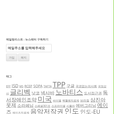
메일링리스트 : 뉴스레터 구독하기
태그
TPP
ISD
구글
SOPA
RCEP
국경없는의사회
EFF
MS
TAFTA
국정감
글리벡
노바티스
독
넥사바
낫코
도서접근권
사
미국
서장애인조약
삼진아
브라질
바이엘
백혈병치료제
에이
웃제
소라페닙
에버그리닝
스페셜301조
스프라이셀
시플라
인도
음악저작권
인도-EU
즈
에이즈치료제