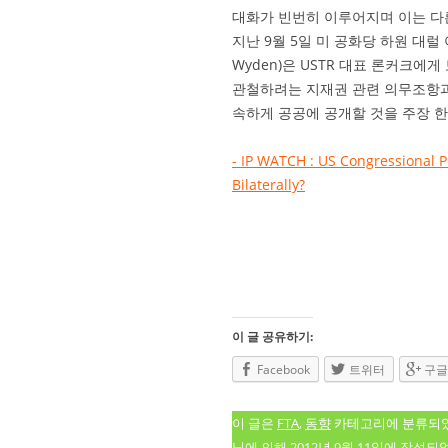
대화가 빈번히 이루어지며 이는 다
지난 9월 5일 미 공화당 하원 대럴 아이
Wyden)은 USTR 대표 론커크에
관철하려는 지재권 관련 의무조항과
속하게 공공에 공개할 것을 주장 한
- IP WATCH : US Congressional P
Bilaterally?
이 글 공유하기:
Facebook
트위터
구글
이 글은
FTA
,
동향
카테고리에 분류되
님에 의해
2012년 9월 11일
에 작성되