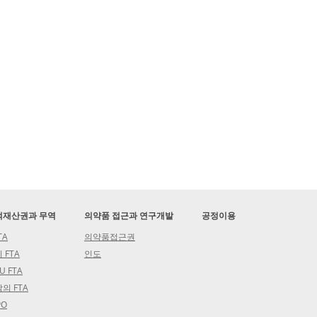
적재산권과 무역
의약품 접근과 연구개발
공정이용
TA
의약품접근권
 FTA
인도
U FTA
의 FTA
PO