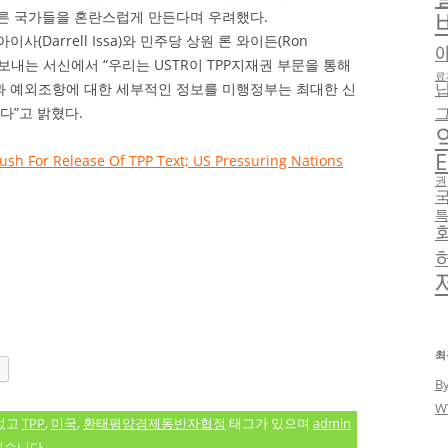
른 국가들을 혼란스럽게 만든다며 우려했다.
사(Darrell Issa)와 민주당 상원 론 와이든(Ron
게 보내는 서신에서 “우리는 USTR이 TPP지재권 부문을 통해
료
 예외조항에 대한 세부적인 정보를 미행정부는 최대한 신
다”고 밝혔다.
E
ush For Release Of TPP Text; US Pressuring Nations
권
최
B
W
었고
TPP
,
미국
,
환태평양경제동반자협정
태그가 있으며
admin
었습니다.