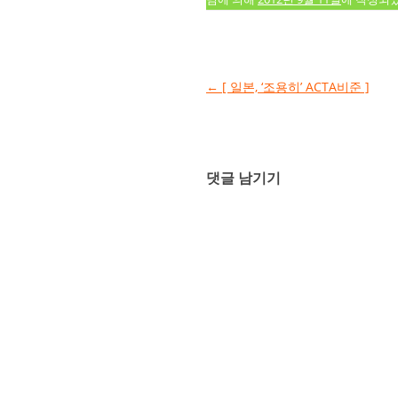
글 네비게이션
←
[ 일본, ‘조용히’ ACTA비준 ]
댓글 남기기