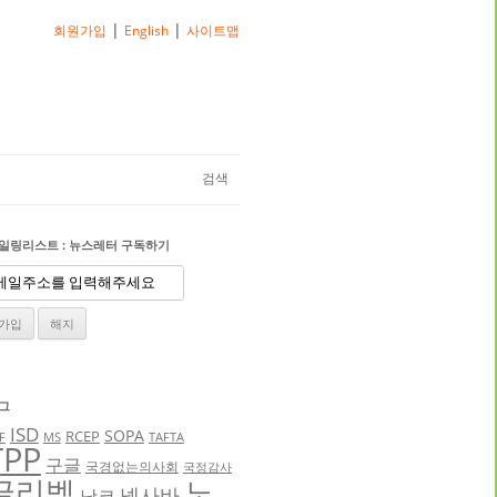
|
|
회원가입
English
사이트맵
검색
일링리스트 : 뉴스레터 구독하기
그
ISD
SOPA
RCEP
F
MS
TAFTA
TPP
구글
국경없는의사회
국정감사
글리벡
노
넥사바
낫코