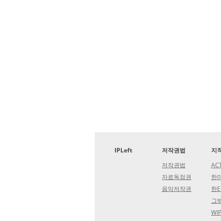
IPLeft
저작권법
지
저작권법
AC
자료독점권
한미
음악저작권
한E
그밖
WI