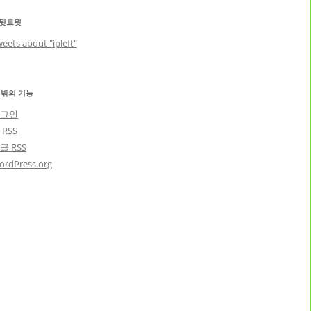
윗트윗
eets about "ipleft"
 밖의 기능
그인
글
RSS
댓글
RSS
ordPress.org