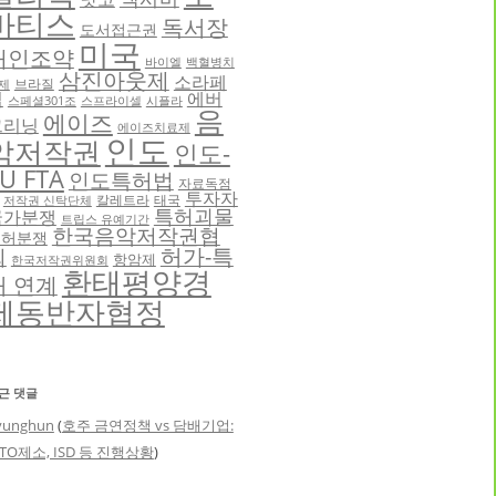
바티스
독서장
도서접근권
미국
애인조약
바이엘
백혈병치
삼진아웃제
소라페
브라질
제
닙
에버
스페셜301조
스프라이셀
시플라
음
에이즈
그리닝
에이즈치료제
인도
악저작권
인도-
U FTA
인도특허법
자료독점
투자자
칼레트라
태국
저작권 신탁단체
특허괴물
국가분쟁
트립스 유예기간
한국음악저작권협
특허분쟁
허가-특
회
항암제
한국저작권위원회
환태평양경
허 연계
제동반자협정
근 댓글
yunghun
(
호주 금연정책 vs 담배기업:
TO제소, ISD 등 진행상황
)