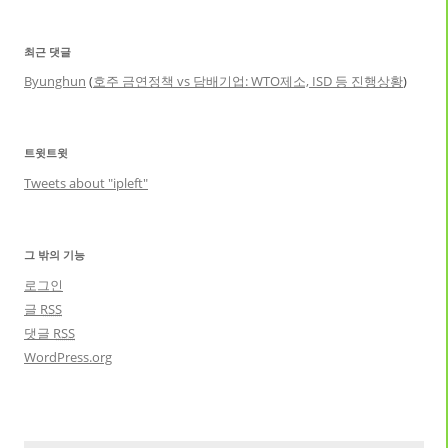
최근 댓글
Byunghun
(
호주 금연정책 vs 담배기업: WTO제소, ISD 등 진행상황
)
트윗트윗
Tweets about "ipleft"
그 밖의 기능
로그인
글
RSS
댓글
RSS
WordPress.org