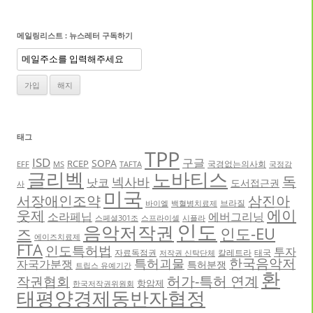
메일링리스트 : 뉴스레터 구독하기
태그
TPP
ISD
구글
SOPA
RCEP
국경없는의사회
EFF
MS
TAFTA
국정감
글리벡
노바티스
독
넥사바
낫코
도서접근권
사
미국
서장애인조약
삼진아
브라질
바이엘
백혈병치료제
에이
웃제
소라페닙
에버그리닝
스페셜301조
스프라이셀
시플라
인도
음악저작권
인도-EU
즈
에이즈치료제
FTA
인도특허법
투자
자료독점권
칼레트라
태국
저작권 신탁단체
한국음악저
특허괴물
자국가분쟁
특허분쟁
트립스 유예기간
환
허가-특허 연계
작권협회
항암제
한국저작권위원회
태평양경제동반자협정