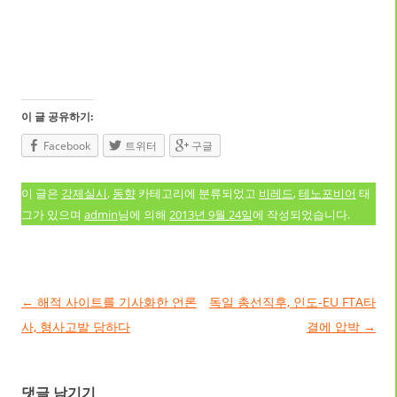
이 글 공유하기:
Facebook
트위터
구글
이 글은
강제실시
,
동향
카테고리에 분류되었고
비레드
,
테노포비어
태
그가 있으며
admin
님에 의해
2013년 9월 24일
에 작성되었습니다.
글 네비게이션
←
해적 사이트를 기사화한 언론
독일 총선직후, 인도-EU FTA타
사, 형사고발 당하다
결에 압박
→
댓글 남기기