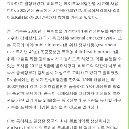
효하다고 결정하였다. 비레드는 에이즈와 B형간염 치료에 사용
한다. 2008년에 중국에서 시판승인되었고, 초국적제약회사 길리
어드(Gilead)가 2017년까지 특허를 가지고 있었다.
중국정부는 2008년에 특허법을 개정하여 1)반경쟁행위를 예방하
기위한 강제실시, 2) 국가 응급상황(national emergency)에서 또
는 공공의 이익(public interest)을 위한 정부사용(goverment
use, 특허법 49조), 3)공중보건 목적(public health purpose)을
위해 수출을 위한 강제실시가 가능하도록 하였고, 이를 실행할 수
있는 조치를 2012년 5월에 발효시켰다. 비레드의 약값이 너무 비
싸서 중국정부가 강제실시 대상으로 고려하고 있다고 알려졌었
다. 중국에는 전 세계 만성B형간염 환자의 1/3에 해당하는 약
3000만명이 있고, 에이즈감염인이 급증하고 있어 비레드의 약값
은 중요한 문제이다. 중국이 강제실시를 고려하자 비레드의 특허
권을 가진 길리어드(Gilead)는 중국정부가 구매량을 유지할 경우
기부를 포함하여 다양한 할인을 한 것으로 알려졌다.
이번 특허취소 결정은 중국의 최대 원료의약품 생산회사인
Aurisco가 비레드의 특허에 문제제기를 한 결과에 따른 것이다.