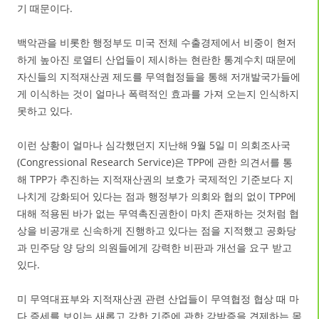
기 때문이다.
백악관을 비롯한 행정부도 미국 전체 수출경제에서 비중이 현저
하게 높아진 로열티 산업들이 제시하는 현란한 통계수치 때문에
자신들의 지적재산권 제도를 무역협정들을 통해 저개발국가들에
게 이식하는 것이 얼마나 폭력적인 효과를 가져 오는지 인식하지
못하고 있다.
이런 상황이 얼마나 심각했던지 지난해 9월 5일 미 의회조사국
(Congressional Research Service)은 TPP에 관한 의견서를 통
해 TPP가 추진하는 지적재산권의 보호가 국제적인 기준보다 지
나치게 강화되어 있다는 점과 행정부가 의회와 협의 없이 TPP에
대해 적용된 바가 없는 무역촉진권한이 마치 존재하는 것처럼 협
상을 비공개로 신속하게 진행하고 있다는 점을 지적했고 공화당
과 민주당 양 당의 의원들에게 강력한 비판과 개선을 요구 받고
있다.
미 무역대표부와 지적재산권 관련 산업들이 무역협정 협상 때 마
다 증세를 보이는 새롭고 강한 기준에 관한 강박증을 견제하는 목