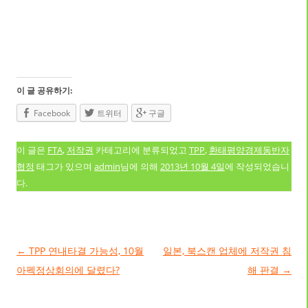
이 글 공유하기:
Facebook
트위터
구글
이 글은
FTA
,
저작권
카테고리에 분류되었고
TPP
,
환태평양경제동반자
협정
태그가 있으며
admin
님에 의해
2013년 10월 4일
에 작성되었습니
다.
글 네비게이션
←
TPP 연내타결 가능성, 10월
일본, 북스캔 업체에 저작권 침
아펙정상회의에 달렸다?
해 판결
→