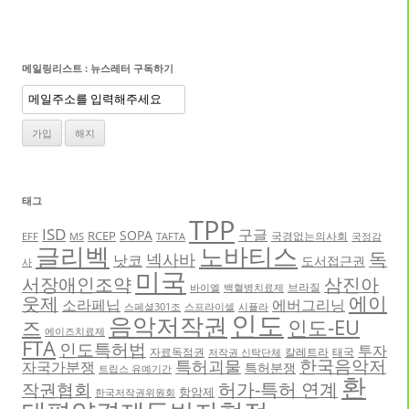
메일링리스트 : 뉴스레터 구독하기
태그
TPP
ISD
구글
SOPA
RCEP
국경없는의사회
EFF
MS
TAFTA
국정감
글리벡
노바티스
독
넥사바
낫코
도서접근권
사
미국
서장애인조약
삼진아
브라질
바이엘
백혈병치료제
에이
웃제
소라페닙
에버그리닝
스페셜301조
스프라이셀
시플라
인도
음악저작권
인도-EU
즈
에이즈치료제
FTA
인도특허법
투자
자료독점권
칼레트라
태국
저작권 신탁단체
한국음악저
특허괴물
자국가분쟁
특허분쟁
트립스 유예기간
환
허가-특허 연계
작권협회
항암제
한국저작권위원회