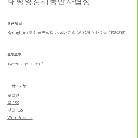
태평양경제동반자협정
최근 댓글
Byunghun
(
호주 금연정책 vs 담배기업: WTO제소, ISD 등 진행상황
)
트윗트윗
Tweets about "ipleft"
그 밖의 기능
로그인
글
RSS
댓글
RSS
WordPress.org