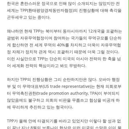
한국은 혼란스러운 정국으로 인해 많이 소개되지는 않았지만 전
세계는 TPP(환태평양경제동반자협정)의 진행상황에 대해 촉각을
곤두세우고 있는 중이다.
왜냐하면 현재 TPP는 북미부터 동아시아까지 12개국을 포괄하는
광범위 자유무역협정이며 참여하는 국가들의 무역규모를 단순하
게 합산하면 전 세계 무역의 40%를 차지하고 더욱이 자유무역협
정 자체가 정치적 관계 역시 포괄하기 때문에 더욱 그럴 것이다.
이런 사실만으로 TPP는 단순히 미국의 아시아 전략의 한 축을 넘
어 세계화 전략의 핵심이라고 봐도 무방하다.
하지만 TPP의 진행상황은 그리 순탄하지만은 않다. 오바마 행정
부 및 미 무역대표부(US trade representative)는 현재 의회로부
터 무역촉진권한(trade promotion authority, TPA)이 부여되지
않았음에도 불구하고 의회의 비판을 무릅쓰고 협상을 비공개 하
에 무리하게 추진하고 있는 형국이다.
TPP가 올해 안에 타결되기를 바라고 있었지만 이렇다 할 성과 없
이 끝난 지난 8월의 브루나이 협상은 이런 미국의 소망은 이미 물