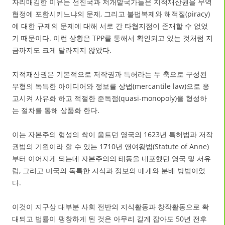
자리매김한 이유는 선진국과 저개발국가들은 지적재산권을 무역
협정에 포함시키느냐의 문제, 그리고 불법복제와 해적질(piracy)
에 대한 규제의 문제에 대해 서로 간 타협지점이 존재할 수 없었
기 때문이다. 이런 상황은 TPP를 통해서 확인되고 있는 것처럼 지
금까지도 크게 달라지지 않았다.
지적재산권은 기본적으로 저작권과 특허라는 두 축으로 구성된
무형의 독특한 아이디어와 정보를 상법(mercantile law)으로 응
고시켜 사유화 하고 적절한 준독점(quasi-monopoly)을 형성하
는 절차를 통해 상품화 한다.
이는 자본주의 형성의 싹이 움트던 영국의 1623년 특허법과 저작
권법의 기원이라 할 수 있는 1710년 앤여왕법(Statute of Anne)
부터 이어지게 되는데 자본주의의 태동을 내포했던 영국 및 서유
럽, 그리고 미국의 독특한 지식과 정보의 매개와 분배 방법이었
다.
이것이 지구상 대부분 사회 전반의 지식활동과 창작활동으로 확
대되고 법률이 팽창하게 된 것은 아무리 길게 잡아도 50년 전후