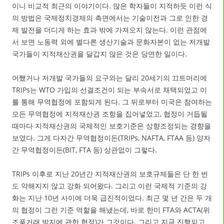
이니 비교적 최근의 이야기이다. 많은 학자들이 지적하듯 이런 식
의 방법은 국제정치경제의 측면에서는 기술이전과 그로 인한 경
제 발전을 더디게 하는 효과 밖에 가져오지 않는다. 이런 관점에
서 보면 노동력 외에 별다른 생산기술과 문화자본이 없는 저개발
국가들이 지적재산권을 달갑지 않은 것은 당연한 일이다.
어쨌거나 저개발 국가들의 요구와는 달리 20세기의 끄트머리에
TRIPs는 WTO 가입의 선결조건이 되는 부속서로 채택되었고 이
를 통해 무역협정에 포함되게 된다. 그 뒤로부터 미국은 참여하는
모든 무역협정에 지적재산권 조항을 집어넣었고, 협정이 거듭될
때마다 지적재산권의 국제적인 보호기준은 상향조정되는 경향을
보였다. 그게 다자간 무역협정이든(TRIPs, NAFTA, FTAA 등) 양자
간 무역협정이든(BIT, FTA 등) 상관없이 그렇다.
TRIPs 이후로 지난 20년간 지적재산권의 보호규제들은 단 한 번
도 약해지지 않고 강화 되어왔다. 그리고 이런 국제적 기준의 강
화는 지난 10년 사이에 더욱 급진적이었다. 최근 몇 년 간은 두 개
의 협정이 그런 기준 역할을 해냈는데, 바로 한미 FTA와 ACTA(위
조품거래 방지에 관한 협정)가 그것이다. 그리고 지금 진행되고