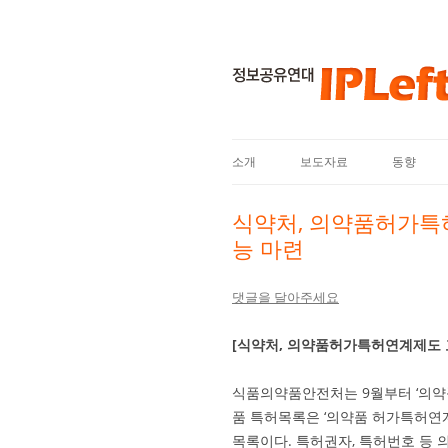
소개
보도자료
동향
식약처, 의약품허가특
능 마련
댓글을 달아주세요
[식약처, 의약품허가특허연계제도 
식품의약품안전처는 9월부터 ‘의약
품 특허목록은 ‘의약품 허가특허연
목록이다. 특허권자, 특허번호 등 