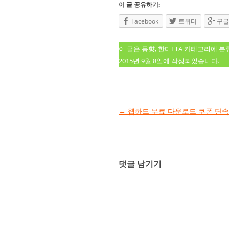
이 글 공유하기:
Facebook
트위터
구글
이 글은
동향
,
한미FTA
카테고리에 분
2015년 9월 8일
에 작성되었습니다.
글 네비게이션
←
웹하드 무료 다운로드 쿠폰 단
댓글 남기기