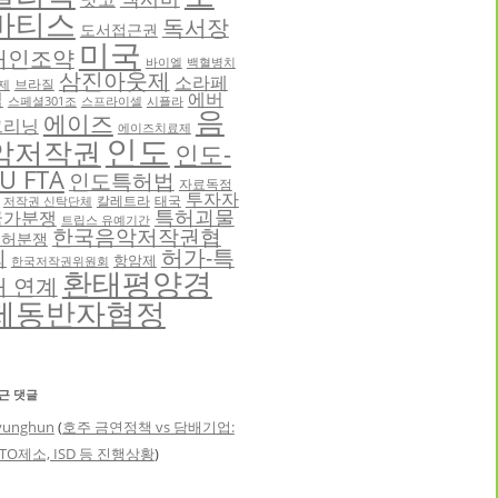
바티스
독서장
도서접근권
미국
애인조약
바이엘
백혈병치
삼진아웃제
소라페
브라질
제
닙
에버
스페셜301조
스프라이셀
시플라
음
에이즈
그리닝
에이즈치료제
인도
악저작권
인도-
U FTA
인도특허법
자료독점
투자자
칼레트라
태국
저작권 신탁단체
특허괴물
국가분쟁
트립스 유예기간
한국음악저작권협
특허분쟁
허가-특
회
항암제
한국저작권위원회
환태평양경
허 연계
제동반자협정
근 댓글
yunghun
(
호주 금연정책 vs 담배기업:
TO제소, ISD 등 진행상황
)