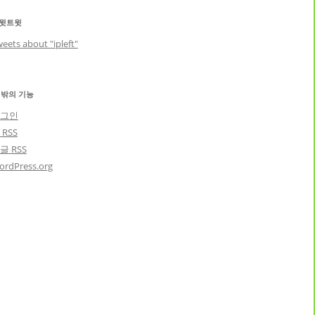
윗트윗
eets about "ipleft"
 밖의 기능
그인
글
RSS
댓글
RSS
ordPress.org