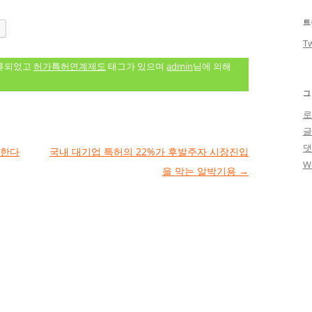
트
Tw
류되었고
허가특허연계제도
태그가 있으며
admin
님에 의해
그
로
속한다
국내 대기업 특허의 22%가 후발주자 시장진입
W
을 막는 알박기용
→