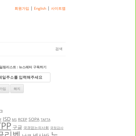
|
|
회원가입
English
사이트맵
검색
일링리스트 : 뉴스레터 구독하기
그
ISD
SOPA
RCEP
F
MS
TAFTA
TPP
구글
국경없는의사회
국정감사
글리벡
노
넥사바
낫코