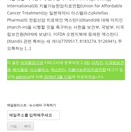
International)와 지불가능한암치료연합(Union for Affordable
Cancer Treatment)는 일본제약사 아스텔라스(Astellas
Pharma)의 전립선암 치료제인 엑스탄디(Xtandi)에 대해 마치인
(march-in)을 시행할 것을 촉구하는 서한을 보건부, 국방부, 미국
립보건원(NIH)에 보냈다. 미FDA 오렌지북에 등재된 엑스탄디
(Xtandi) 관련 특허는 세 개다(7709517, 8183274, 9126941), 주
요특허는 […]
이 글은
의약품접근권
카테고리에 분류되었고
KEI
,
마치인
,
미국립보건
원
,
베이돌법
,
아스텔라스
,
엑스탄디
,
지불가능한암치료연합
태그가 있
으며
admin
님에 의해
2016년 3월 11일
에 작성되었습니다.
메일링리스트 : 뉴스레터 구독하기