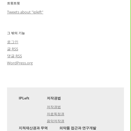
트윗트윗
Tweets about "ipleft"
그 밖의 기능
로그인
글
RSS
댓글
RSS
WordPress.org
IPLeft
저작권법
저작권법
자료독점권
음악저작권
지적재산권과 무역
의약품 접근과 연구개발