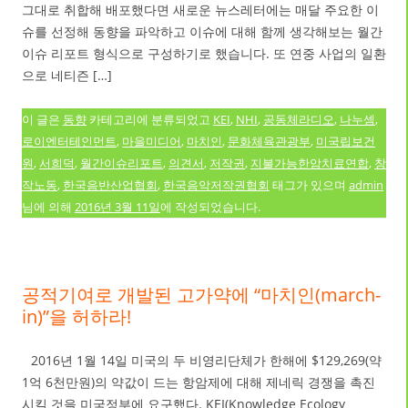
그대로 취합해 배포했다면 새로운 뉴스레터에는 매달 주요한 이
슈를 선정해 동향을 파악하고 이슈에 대해 함께 생각해보는 월간
이슈 리포트 형식으로 구성하기로 했습니다. 또 연중 사업의 일환
으로 네티즌 […]
이 글은
동향
카테고리에 분류되었고
KEI
,
NHI
,
공동체라디오
,
나누셈
,
로이엔터테인먼트
,
마을미디어
,
마치인
,
문화체육관광부
,
미국립보건
원
,
서희덕
,
월간이슈리포트
,
의견서
,
저작권
,
지불가능한암치료연합
,
창
작노동
,
한국음반산업협회
,
한국음악저작권협회
태그가 있으며
admin
님에 의해
2016년 3월 11일
에 작성되었습니다.
공적기여로 개발된 고가약에 “마치인(march-
in)”을 허하라!
2016년 1월 14일 미국의 두 비영리단체가 한해에 $129,269(약
1억 6천만원)의 약값이 드는 항암제에 대해 제네릭 경쟁을 촉진
시킬 것을 미국정부에 요구했다. KEI(Knowledge Ecology