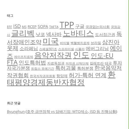
태그
TPP
ISD
구글
SOPA
RCEP
국경없는의사회
EFF
MS
TAFTA
국정감
글리벡
노바티스
독
넥사바
낫코
도서접근권
사
미국
서장애인조약
삼진아
브라질
바이엘
백혈병치료제
에이
웃제
소라페닙
에버그리닝
스페셜301조
스프라이셀
시플라
인도
음악저작권
인도-EU
즈
에이즈치료제
FTA
인도특허법
투자
자료독점권
칼레트라
태국
저작권 신탁단체
한국음악저
특허괴물
자국가분쟁
특허분쟁
트립스 유예기간
환
허가-특허 연계
작권협회
항암제
한국저작권위원회
태평양경제동반자협정
최근 댓글
Byunghun
(
호주 금연정책 vs 담배기업: WTO제소, ISD 등 진행상황
)