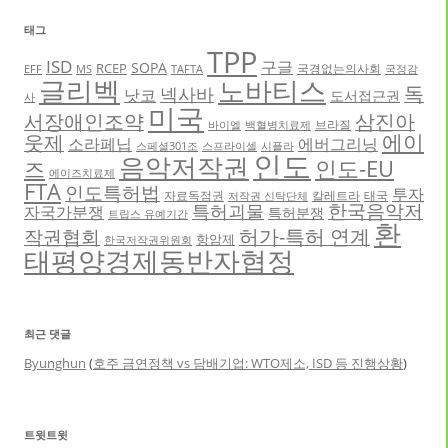
태그
TPP
ISD
구글
SOPA
RCEP
국경없는의사회
EFF
MS
TAFTA
국정감
글리벡
노바티스
독
넥사바
낫코
도서접근권
사
미국
서장애인조약
삼진아
브라질
바이엘
백혈병치료제
에이
웃제
소라페닙
에버그리닝
스페셜301조
스프라이셀
시플라
인도
음악저작권
인도-EU
즈
에이즈치료제
FTA
인도특허법
투자
자료독점권
칼레트라
태국
저작권 신탁단체
한국음악저
특허괴물
자국가분쟁
특허분쟁
트립스 유예기간
환
허가-특허 연계
작권협회
항암제
한국저작권위원회
태평양경제동반자협정
최근 댓글
Byunghun
(
호주 금연정책 vs 담배기업: WTO제소, ISD 등 진행상황
)
트윗트윗