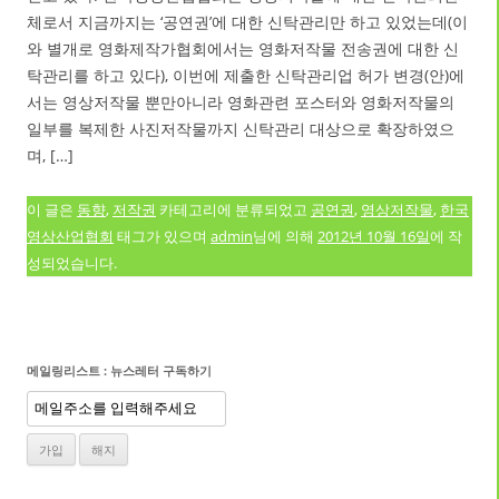
체로서 지금까지는 ‘공연권’에 대한 신탁관리만 하고 있었는데(이
와 별개로 영화제작가협회에서는 영화저작물 전송권에 대한 신
탁관리를 하고 있다), 이번에 제출한 신탁관리업 허가 변경(안)에
서는 영상저작물 뿐만아니라 영화관련 포스터와 영화저작물의
일부를 복제한 사진저작물까지 신탁관리 대상으로 확장하였으
며, […]
이 글은
동향
,
저작권
카테고리에 분류되었고
공연권
,
영상저작물
,
한국
영상산업협회
태그가 있으며
admin
님에 의해
2012년 10월 16일
에 작
성되었습니다.
메일링리스트 : 뉴스레터 구독하기