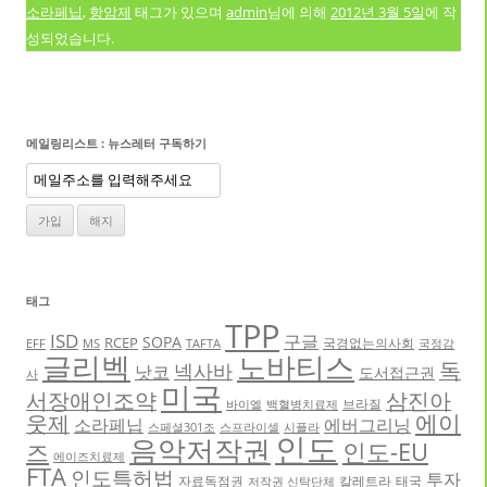
소라페닙
,
항암제
태그가 있으며
admin
님에 의해
2012년 3월 5일
에 작
성되었습니다.
메일링리스트 : 뉴스레터 구독하기
태그
TPP
ISD
구글
SOPA
RCEP
국경없는의사회
EFF
MS
TAFTA
국정감
글리벡
노바티스
독
넥사바
낫코
도서접근권
사
미국
서장애인조약
삼진아
브라질
바이엘
백혈병치료제
에이
웃제
소라페닙
에버그리닝
스페셜301조
스프라이셀
시플라
인도
음악저작권
인도-EU
즈
에이즈치료제
FTA
인도특허법
투자
자료독점권
칼레트라
태국
저작권 신탁단체