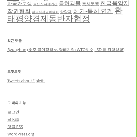
한국음악저
특허괴물
자국가분쟁
특허분쟁
트립스 유예기간
환
허가-특허 연계
작권협회
항암제
한국저작권위원회
태평양경제동반자협정
최근 댓글
Byunghun
(
호주 금연정책 vs 담배기업: WTO제소, ISD 등 진행상황
)
트윗트윗
Tweets about "ipleft"
그 밖의 기능
로그인
글
RSS
댓글
RSS
WordPress.org