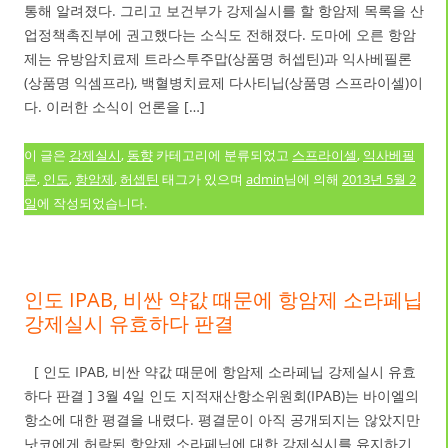
통해 알려졌다. 그리고 보건부가 강제실시를 할 항암제 목록을 산
업정책촉진부에 권고했다는 소식도 전해졌다. 도마에 오른 항암
제는 유방암치료제 트라스투주맙(상품명 허셉틴)과 익사베필론
(상품명 익셈프라), 백혈병치료제 다사티닙(상품명 스프라이셀)이
다. 이러한 소식이 언론을 […]
이 글은
강제실시
,
동향
카테고리에 분류되었고
스프라이셀
,
익사베필
론
,
인도
,
항암제
,
허셉틴
태그가 있으며
admin
님에 의해
2013년 5월 2
일
에 작성되었습니다.
인도 IPAB, 비싼 약값 때문에 항암제 소라페닙
강제실시 유효하다 판결
[ 인도 IPAB, 비싼 약값 때문에 항암제 소라페닙 강제실시 유효
하다 판결 ] 3월 4일 인도 지적재산항소위원회(IPAB)는 바이엘의
항소에 대한 평결을 내렸다. 평결문이 아직 공개되지는 않았지만
낫코에게 허락된 항암제 소라페닙에 대한 강제실시를 유지하기