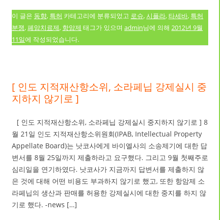
이 글은
동향
,
특허
카테고리에 분류되었고
로슈
,
시플라
,
타세바
,
특허
분쟁
,
폐암치료제
,
항암제
태그가 있으며
admin
님에 의해
2012년 9월
11일
에 작성되었습니다.
[ 인도 지적재산항소위, 소라페닙 강제실시 중
지하지 않기로 ]
[ 인도 지적재산항소위, 소라페닙 강제실시 중지하지 않기로 ] 8
월 21일 인도 지적재산항소위원회(IPAB, Intellectual Property
Appellate Board)는 낫코사에게 바이엘사의 소송제기에 대한 답
변서를 8월 25일까지 제출하라고 요구했다. 그리고 9월 첫째주로
심리일을 연기하였다. 낫코사가 지금까지 답변서를 제출하지 않
은 것에 대해 어떤 비용도 부과하지 않기로 했고, 또한 항암제 소
라페닙의 생산과 판매를 허용한 강제실시에 대한 중지를 하지 않
기로 했다. -news […]