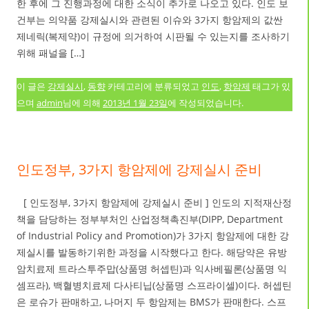
한 후에 그 진행과정에 대한 소식이 추가로 나오고 있다. 인도 보
건부는 의약품 강제실시와 관련된 이슈와 3가지 항암제의 값싼
제네릭(복제약)이 규정에 의거하여 시판될 수 있는지를 조사하기
위해 패널을 […]
이 글은
강제실시
,
동향
카테고리에 분류되었고
인도
,
항암제
태그가 있
으며
admin
님에 의해
2013년 1월 23일
에 작성되었습니다.
인도정부, 3가지 항암제에 강제실시 준비
[ 인도정부, 3가지 항암제에 강제실시 준비 ] 인도의 지적재산정
책을 담당하는 정부부처인 산업정책촉진부(DIPP, Department
of Industrial Policy and Promotion)가 3가지 항암제에 대한 강
제실시를 발동하기위한 과정을 시작했다고 한다. 해당약은 유방
암치료제 트라스투주맙(상품명 허셉틴)과 익사베필론(상품명 익
셈프라), 백혈병치료제 다사티닙(상품명 스프라이셀)이다. 허셉틴
은 로슈가 판매하고, 나머지 두 항암제는 BMS가 판매한다. 스프