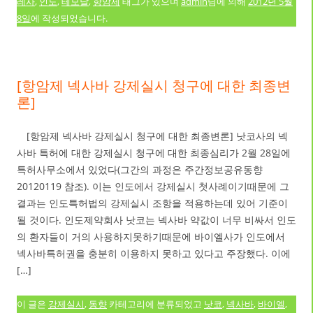
레사
,
인도
,
테모달
,
항암제
태그가 있으며
admin
님에 의해
2012년 5월
8일
에 작성되었습니다.
[항암제 넥사바 강제실시 청구에 대한 최종변
론]
[항암제 넥사바 강제실시 청구에 대한 최종변론] 낫코사의 넥
사바 특허에 대한 강제실시 청구에 대한 최종심리가 2월 28일에
특허사무소에서 있었다(그간의 과정은 주간정보공유동향
20120119 참조). 이는 인도에서 강제실시 첫사례이기때문에 그
결과는 인도특허법의 강제실시 조항을 적용하는데 있어 기준이
될 것이다. 인도제약회사 낫코는 넥사바 약값이 너무 비싸서 인도
의 환자들이 거의 사용하지못하기때문에 바이엘사가 인도에서
넥사바특허권을 충분히 이용하지 못하고 있다고 주장했다. 이에
[…]
이 글은
강제실시
,
동향
카테고리에 분류되었고
낫코
,
넥사바
,
바이엘
,