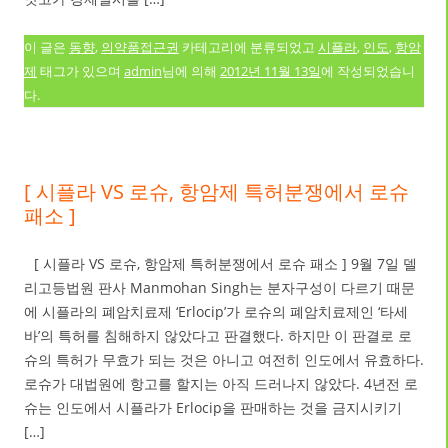
이 글은
동향
,
의약품접근권
카테고리에 분류되었고
시플라
,
인도
,
항암
제
태그가 있으며
admin
님에 의해
2012년 11월 13일
에 작성되었습니
다.
[ 시플라 VS 로슈, 항암제 특허분쟁에서 로슈
패소 ]
[ 시플라 VS 로슈, 항암제 특허분쟁에서 로슈 패소 ] 9월 7일 델
리고등법원 판사 Manmohan Singh는 분자구성이 다르기 때문
에 시플라의 폐암치료제 ‘Erlocip’가 로슈의 폐암치료제인 ‘타세
바’의 특허를 침해하지 않았다고 판결했다. 하지만 이 판결로 로
슈의 특허가 무효가 되는 것은 아니고 여전히 인도에서 유효하다.
로슈가 대법원에 항고를 할지는 아직 드러나지 않았다. 4년전 로
슈는 인도에서 시플라가 Erlocip을 판매하는 것을 금지시키기
[…]