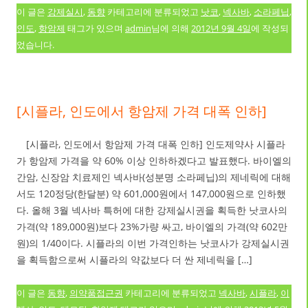
이 글은
강제실시
,
동향
카테고리에 분류되었고
낫코
,
넥사바
,
소라페닙
,
인도
,
항암제
태그가 있으며
admin
님에 의해
2012년 9월 4일
에 작성되
었습니다.
[시플라, 인도에서 항암제 가격 대폭 인하]
[시플라, 인도에서 항암제 가격 대폭 인하] 인도제약사 시플라
가 항암제 가격을 약 60% 이상 인하하겠다고 발표했다. 바이엘의
간암, 신장암 치료제인 넥사바(성분명 소라페닙)의 제네릭에 대해
서도 120정당(한달분) 약 601,000원에서 147,000원으로 인하했
다. 올해 3월 넥사바 특허에 대한 강제실시권을 획득한 낫코사의
가격(약 189,000원)보다 23%가량 싸고, 바이엘의 가격(약 602만
원)의 1/40이다. 시플라의 이번 가격인하는 낫코사가 강제실시권
을 획득함으로써 시플라의 약값보다 더 싼 제네릭을 […]
이 글은
동향
,
의약품접근권
카테고리에 분류되었고
넥사바
,
시플라
,
이