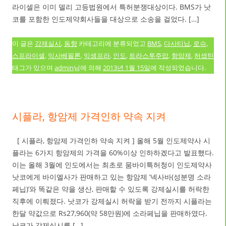
라이셀은 이미 델리 고등법원에서 특허분쟁대상이다. BMS가 낫
코를 포함한 인도제약회사들을 대상으로 소송을 걸었다. […]
이 글은
강제실시
,
동향
카테고리에 분류되었고
BMS
,
다사티닙
,
로슈
,
스프라이셀
,
익사베필론
,
익셈프라
,
인도
,
트라스투주맙
,
항암제
,
허셉틴
태그가 있으며
admin
님에 의해
2013년 1월 15일
에 작성되었습니다.
시플라, 항암제 가격인하 약속 지켜
[ 시플라, 항암제 가격인하 약속 지켜 ] 올해 5월 인도제약사 시
플라는 6가지 항암제의 가격을 60%이상 인하하겠다고 발표했다.
이는 올해 3월에 인도에서는 최초로 뭄바이특허청이 인도제약사
낫코에게 바이엘사가 판매하고 있는 항암제 ‘넥사바(성분명 소라
페닙)’와 똑같은 약을 생산, 판매할 수 있도록 강제실시를 허락한
직후에 이뤄졌다. 낫코가 강제실시 허락을 받기 전까지 시플라는
한달 약값으로 Rs27,960(약 58만원)에 소라페닙을 판매하였다.
낫코가 강제실시를 […]