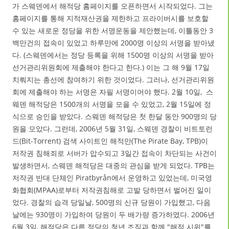
가 스웨덴에서 해적당 홈페이지를 오픈하면서 시작되었다. 그는
홈페이지를 통해 지적재산권을 제한하고 프라이버시를 보호할
수 있는 새로운 정당을 위한 서명운동을 제안했는데, 이틀동안 3
백만건의 접속이 있었고 하루만에 2000명 이상의 서명을 받아냈
다. (스웨덴에서는 정당 등록을 위해 1500명 이상의 서명을 받아
선거관리위원회에 제출해야 한다고 한다.) 이는 그 해 9월 17일
치뤄지는 총선에 참여하기 위한 것이었다. 그러나, 선거관리위원
회에 제출해야 하는 서명은 자필 서명이어야 했다. 2월 10일, 스
웨덴 해적당은 1500개의 서명을 모을 수 있었고, 2월 15일에 정
식으로 승인을 받았다. 스웨덴 해적당은 첫 한달 동안 900명의 당
원을 모았다. 그런데, 2006년 5월 31일, 스웨덴 경찰이 비트토런
드(Bit-Torrent) 검색 사이트인 해적만(The Pirate Bay, TPB)이
저작권 침해죄로 서버가 압수되고 3일간 접속이 차단되는 사건이
발생하면서, 스웨덴 해적당은 대중의 관심을 받게 되었다. TPB는
저작권 반대 단체인 Piratbyrån에서 운영하고 있었는데, 미국영
화협회(MPAA)로부터 저작권침해로 고발 당하면서 벌어진 일이
었다. 경찰의 습격 당일날, 500명의 신규 당원이 가입했고, 다음
날에는 930명이 가입하여 당원이 두 배가량 증가하였다. 2006년
6월 3일, 해적당은 다른 정당의 청년 조직과 함께 "해적 시위"를