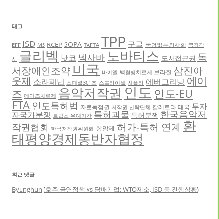
태그
TPP
ISD
구글
SOPA
RCEP
국경없는의사회
EFF
MS
TAFTA
국정감
글리벡
노바티스
독
넥사바
낫코
도서접근권
사
미국
서장애인조약
삼진아
브라질
바이엘
백혈병치료제
에이
웃제
소라페닙
에버그리닝
스페셜301조
스프라이셀
시플라
인도
음악저작권
인도-EU
즈
에이즈치료제
FTA
인도특허법
투자
자료독점권
칼레트라
태국
저작권 신탁단체
한국음악저
특허괴물
자국가분쟁
특허분쟁
트립스 유예기간
환
허가-특허 연계
작권협회
항암제
한국저작권위원회
태평양경제동반자협정
최근 댓글
Byunghun
(
호주 금연정책 vs 담배기업: WTO제소, ISD 등 진행상황
)