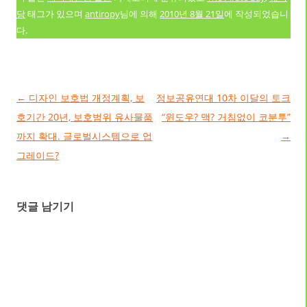
당
태그가 있으며
antiropy
님에 의해
2010년 8월 21일
에 작성되었습니
다.
글 네비게이션
←
디자인 보호법 개정계획, 보
정보공유연대 10차 이달의 토크
호기간 20년, 보호범위 유사물품
“윈도우? 맥? 거침없이 코분투”
까지 확대. 글로벌시스템으로 업
→
그레이드?
댓글 남기기