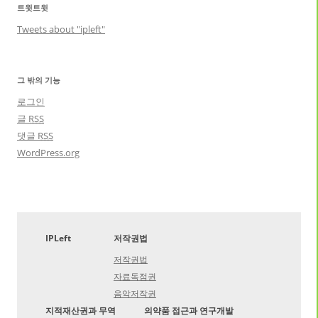
트윗트윗
Tweets about "ipleft"
그 밖의 기능
로그인
글
RSS
댓글
RSS
WordPress.org
IPLeft
저작권법
저작권법
자료독점권
음악저작권
지적재산권과 무역
의약품 접근과 연구개발