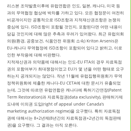
리스본 조약발효이후에 유럽연합은 인도, 일본, 캐나다, 미국 등
과의 무역협정 협상에 박차를 가하고 있다. 모든 협정문이 여전히
비공개이지만 공통적으로 ISD조항과 지적재산권조항은 논쟁의
중심에 있다. ISD조항이 포함될 것인지, 포함된다면 어떤 내용이
담길 것인지에 대해 많은 추측과 우려가 있어왔다. 최근 유럽의회
의원(환경, 공중보건, 식품안전 위원회 소속) Kriton Arsenis은
EU-캐나다 무역협정에 ISD조항이 포함되어 있다고 밝히고, 이로
인한 부작용에 대해 비판했다.
지적재산권과 의약품에 대해서는 인도-EU FTA의 경우 자료독점
권의 포함여부가 최대쟁점이었고 EU가 몇 년을 어떤 형태로 요구
하는지 공개되지는 않았다. 작년 11월에 유럽집행위원회가 무역
정책위원회에 제출한 캐나다-EU CETA에 대한 문서가 유출되었
는데, 그것에 따르면 유럽연합은 캐나다에 특허기간연장(Patent
Term Restoration)과 자료독점권(data exclusivity), 판매허가제
도내에 이의권 도입(right of appeal under Canada’s
marketing authorization regime)을 요구했다. 특히 자료독점
권에 대해서는 8+2년제(8년간의 자료독점권+2년간의 독점판매
권)을 요구했다. 그 결과는 아직 모른다.