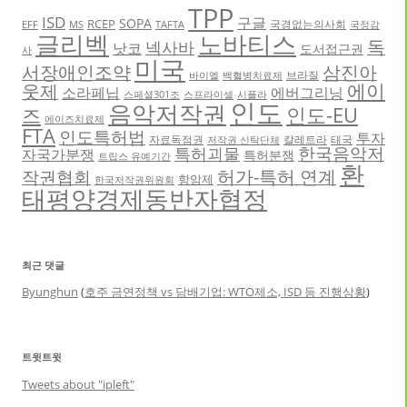
TPP
ISD
구글
SOPA
RCEP
국경없는의사회
EFF
MS
TAFTA
국정감
글리벡
노바티스
독
넥사바
낫코
도서접근권
사
미국
서장애인조약
삼진아
브라질
바이엘
백혈병치료제
에이
웃제
소라페닙
에버그리닝
스페셜301조
스프라이셀
시플라
인도
음악저작권
인도-EU
즈
에이즈치료제
FTA
인도특허법
투자
자료독점권
칼레트라
태국
저작권 신탁단체
한국음악저
특허괴물
자국가분쟁
특허분쟁
트립스 유예기간
환
허가-특허 연계
작권협회
항암제
한국저작권위원회
태평양경제동반자협정
최근 댓글
Byunghun
(
호주 금연정책 vs 담배기업: WTO제소, ISD 등 진행상황
)
트윗트윗
Tweets about "ipleft"