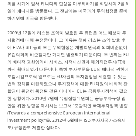
의를 하기에 앞서 캐나다와 협상을 마무리하기를 희망하며 2월 6
일에 캐나다를 방문했다. 그 전날에는 미국과의 무역협정을 준비
하기위해 미국을 방문했다.
2009년 12월에 리스본 조약이 발효된 후 유럽은 어느 때보다 투
자협정에 대해 논쟁중이다. 그 이유는 첫째 리스본 조약 발효 후
에 FTA나 BIT 등의 모든 무역협정은 개별회원국의 의회비준없이
유럽의회의 비준절차만 거치면 발효되기 때문이다. 두 번째는 EU
의 배타적 권한영역이 서비스, 지적재산권과 해외직접투자(FDI)
까지 확대되었기 때문이다. 특히 투자부문을 EU의 배타적 권한에
포함시킴으로써 앞으로는 EU차원의 투자협정을 체결할 수 있는
법적 장치를 마련하였으나 투자정책에 대한 EU차원의 배타적 관
할권이 완전히 확정된 것은 아니어서 EU는 공동투자정책이 필요
한 상황이다. 2010년 7월에 유럽집행위원회는 공동투자규정 입
안을 위한 방향을 제시하는 보고서 “포괄적인 국제투자정책 방향
(Towards a comprehensive European international
investment policy)”을, 2012년 6월에는 ISD(투자자국가소송제
도) 규정안도 제출한 상태다.