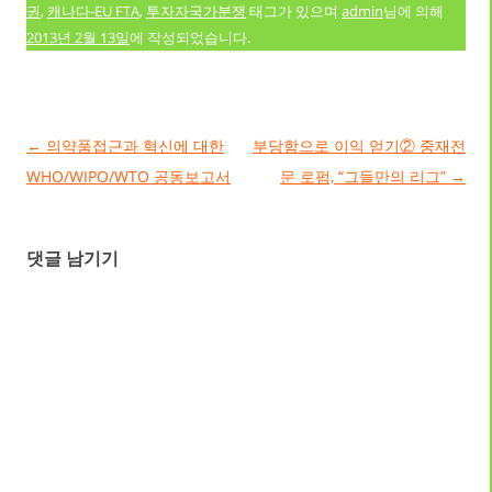
권
,
캐나다-EU FTA
,
투자자국가분쟁
태그가 있으며
admin
님에 의해
2013년 2월 13일
에 작성되었습니다.
글 네비게이션
←
의약품접근과 혁신에 대한
부당함으로 이익 얻기② 중재전
WHO/WIPO/WTO 공동보고서
문 로펌, “그들만의 리그”
→
댓글 남기기