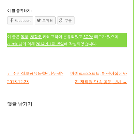
이 글 공유하기:
Facebook
트위터
구글
이 글은
동향
,
저작권
카테고리에 분류되었고
SOPA
태그가 있으며
admin
님에 의해
2014년 1월 15일
에 작성되었습니다.
글 네비게이션
←
주간정보공유동향<나누셈>
마이크로소프트, 어린이집에까
2013.12.23
지 저작권 단속 공문 보내
→
댓글 남기기