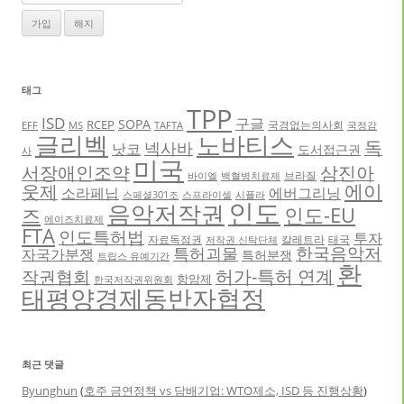
태그
TPP
ISD
구글
SOPA
RCEP
국경없는의사회
EFF
MS
TAFTA
국정감
글리벡
노바티스
독
넥사바
낫코
도서접근권
사
미국
서장애인조약
삼진아
브라질
바이엘
백혈병치료제
에이
웃제
소라페닙
에버그리닝
스페셜301조
스프라이셀
시플라
인도
음악저작권
인도-EU
즈
에이즈치료제
FTA
인도특허법
투자
자료독점권
칼레트라
태국
저작권 신탁단체
한국음악저
특허괴물
자국가분쟁
특허분쟁
트립스 유예기간
환
허가-특허 연계
작권협회
항암제
한국저작권위원회
태평양경제동반자협정
최근 댓글
Byunghun
(
호주 금연정책 vs 담배기업: WTO제소, ISD 등 진행상황
)