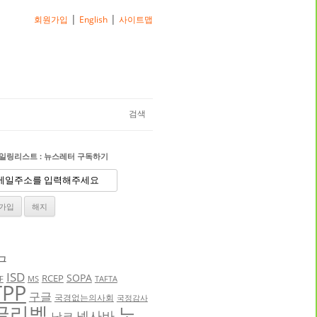
|
|
회원가입
English
사이트맵
검색
일링리스트 : 뉴스레터 구독하기
그
ISD
SOPA
RCEP
F
MS
TAFTA
TPP
구글
국경없는의사회
국정감사
글리벡
노
넥사바
낫코