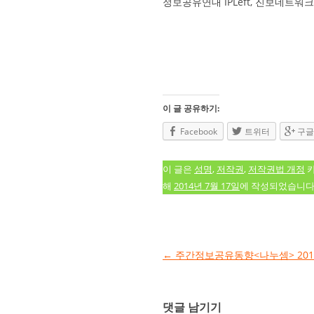
정보공유연대 IPLeft, 진보네트워
이 글 공유하기:
Facebook
트위터
구글
이 글은
성명
,
저작권
,
저작권법 개정
카
해
2014년 7월 17일
에 작성되었습니다
글 네비게이션
←
주간정보공유동향<나누셈> 2014.
댓글 남기기