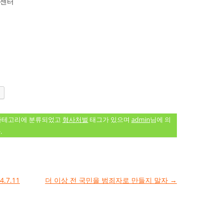
크센터
테고리에 분류되었고
형사처벌
태그가 있으며
admin
님에 의
.
7.11
더 이상 전 국민을 범죄자로 만들지 말자
→