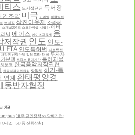
바티스
독서장
도서접근권
미국
애인조약
바이엘
백혈병치
삼진아웃제
소라페
브라질
제
닙
에버
스페셜301조
스프라이셀
시플라
음
에이즈
그리닝
에이즈치료제
인도
악저작권
인도-
U FTA
인도특허법
자료독점
투자자
칼레트라
태국
저작권 신탁단체
특허괴물
국가분쟁
트립스 유예기간
한국음악저작권협
특허분쟁
허가-특
회
항암제
한국저작권위원회
환태평양경
허 연계
제동반자협정
근 댓글
yunghun
(
호주 금연정책 vs 담배기업:
TO제소, ISD 등 진행상황
)