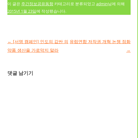
이 글은
주간정보공유동향
카테고리로 분류되었고
admin
님에 의해
2015년 1월 23일
에 작성됐습니다.
글 네비게이션
←
[서명 캠페인] 인도의 값싼 의
유럽연합 저작권 개혁 논쟁 점화
약품 생산을 가로막지 말라
→
댓글 남기기