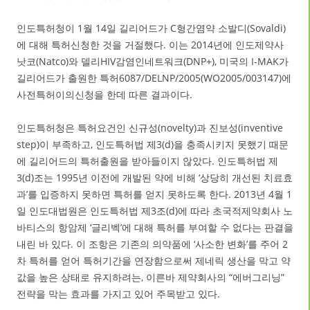
인도특허청이 1월 14일 길리어드가 C형간염약 소발디(Sovaldi)
에 대해 특허신청한 것을 거절했다. 이는 2014년에 인도제약사
낫코(Natco)와 델리HIV감염인네트워크(DNP+), 미국의 I-MAK가
길리어드가 출원한 특허6087/DELNP/2005(WO2005/003147)에
사전특허이의신청을 한데 따른 결과이다.
인도특허청은 특허요건인 신규성(novelty)과 진보성(inventive
step)이 부족하고, 인도특허법 제3(d)을 충족시키지 못했기 때문
에 길리어드의 특허출원을 받아들이지 않았다. 인도특허법 제
3(d)조는 1995년 이전에 개발된 약에 비해 ‘상당히 개선된 치료효
과’를 입증하지 못하면 특허를 얻지 못하도록 한다. 2013년 4월 1
일 인도대법원은 인도특허법 제3조(d)에 따라 초국적제약회사 노
바티스의 항암제 ‘글리벡’에 대해 특허를 부여할 수 없다는 판결을
내린 바 있다. 이 조항은 기존의 의약품에 ‘사소한 변화’를 주어 2
차 특허를 얻어 특허기간을 연장함으로써 제네릭 생산을 막고 약
값을 높은 상태로 유지하려는, 이른바 제약회사의 “에버그리닝”
전략을 막는 효과를 가지고 있어 주목받고 있다.