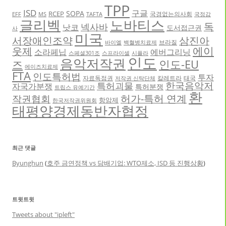
TPP
ISD
구글
SOPA
RCEP
국경없는의사회
EFF
MS
TAFTA
국정감
글리벡
노바티스
독
넥사바
낫코
도서접근권
사
미국
서장애인조약
삼진아
브라질
바이엘
백혈병치료제
에이
웃제
소라페닙
에버그리닝
스페셜301조
스프라이셀
시플라
인도
음악저작권
인도-EU
즈
에이즈치료제
FTA
인도특허법
투자
자료독점권
칼레트라
태국
저작권 신탁단체
한국음악저
특허괴물
자국가분쟁
특허분쟁
트립스 유예기간
환
허가-특허 연계
작권협회
항암제
한국저작권위원회
태평양경제동반자협정
최근 댓글
Byunghun
(
호주 금연정책 vs 담배기업: WTO제소, ISD 등 진행상황
)
트윗트윗
Tweets about "ipleft"