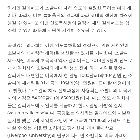
하지만 길리어드가 소발디에 대해 인도에 출원한 특허는 여러 개
이다. 따라서 다른 특허출원의 결과에 따라 제네릭 생산에 차질이
생길 수 있다. 또 이번 인도특허청의 결정에 대해 길리어드는 항
소할 수 있기 때문에 지난한 시간이 소요될 수 있다.
국경없는 의사회는 이번 인도특허청의 결정으로 인해 제한없이
소발디의 제네릭(복제약)을 생산할 수 있기를 기대한다. 소발디
제조사인 미국계 초국적제약사 길리어드는 2014년 9월에 인도 7
개 제약회사와 소발디의 제네릭 생산·판매 허가 계약을 맺었다.
길리어드 대변인은 미국에서 한 알당 1000달러(약 104만원)인 소
발디의 제네릭을 91개국에 10달러(약 1만원)에 판매할 예정이라
고 밝혔다. 12주간의 치료 전체과정에 사용되는 소발디의 미국에
서의 가격은 84,000달러(약 8500만원)이다. 대신 인도 제약회사
들은 길리어드에 로열티를 지급해야 한다. 일명 자발적 실시
(voluntary license)이다. 국경없는 의사회는 길리어드와 자발적
실시를 맺은 ‘7개 제약회사’만이 ‘91개국’에 ‘1/100’의 가격으로 판
매할 수 있는, 제한된 조치라고 평가한다. 리버풀대학교
(Liverpool University)의 연구에 따르면 소발디의 미국 가격에