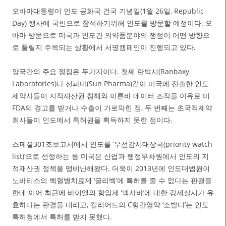
오바마대통령이 인도 공화국 건국 기념일(1월 26일, Republic
Day) 행사에 국빈으로 참석하기위해 인도를 방문할 예정이다. 오
바마 방문으로 미국과 인도간 의약품분야의 쟁점이 어떤 방향으
로 풀릴지 주목되는 상황에서 서명캠페인이 진행되고 있다.
양국간의 주요 쟁점은 두가지이다. 첫째 란박시(Ranbaxy
Laboratories)나 선파마(Sun Pharma)같이 미국에 진출한 인도
제약사들이 지적재산권 침해와 이른바 데이터 조작을 이유로 미
FDA의 경고를 받거나 수출이 가로막힌 점, 두 번째는 초국적제약
회사들이 인도에서 특허권을 획득하지 못한 점이다.
스페셜301조보고서에서 인도를 ‘우선감시대상국(priority watch
list)’으로 선정하는 등 미국은 산업과 행정부차원에서 인도의 지
적재산권 정책을 맹비난해왔다. 더욱이 2013년에 인도대법원이
노바티스의 백혈병치료제 ‘글리벡’에 특허를 줄 수 없다는 판결을
한데 이어 최근에 바이엘의 항암제 ‘넥사바’에 대한 강제실시가 유
효하다는 판결을 내리고, 길리어드의 C형간염약 ‘소발디’는 인도
특허청에서 특허를 받지 못했다.