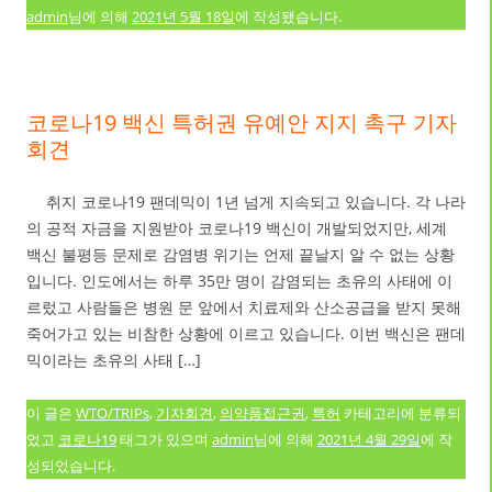
admin
님에 의해
2021년 5월 18일
에 작성됐습니다.
코로나19 백신 특허권 유예안 지지 촉구 기자
회견
취지 코로나19 팬데믹이 1년 넘게 지속되고 있습니다. 각 나라
의 공적 자금을 지원받아 코로나19 백신이 개발되었지만, 세계
백신 불평등 문제로 감염병 위기는 언제 끝날지 알 수 없는 상황
입니다. 인도에서는 하루 35만 명이 감염되는 초유의 사태에 이
르렀고 사람들은 병원 문 앞에서 치료제와 산소공급을 받지 못해
죽어가고 있는 비참한 상황에 이르고 있습니다. 이번 백신은 팬데
믹이라는 초유의 사태 […]
이 글은
WTO/TRIPs
,
기자회견
,
의약품접근권
,
특허
카테고리에 분류되
었고
코로나19
태그가 있으며
admin
님에 의해
2021년 4월 29일
에 작
성되었습니다.