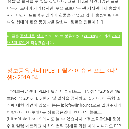
‘움짤’을 활용할 수 있을 것입니다. 코로나19로 지연되었던 프로
야구가 드디어 개막했지만, 주요 프로야구 팬 게시판에서 움짤이
사라지면서 프로야구 열기에 찬물을 끼얹고 있다. 움짤이란 GIF
파일 형태의 짧은 동영상을 말한다. 움짤은 팬들이 […]
이 글은
공정이용
,
성명
카테고리로 분류되었고
admin
님에 의해
2020
년 5월 12일
에 작성됐습니다.
정보공유연대 IPLEFT 월간 이슈 리포트 <나누
셈> 2019.04
*정보공유연대 IPLEFT 월간 이슈 리포트 나누셈* *2019년 4월
호(vol.1) 2018. 4. 5 행사 및 일정을 공지하고 싶거나, 이 동향 소
식에 대한 의견이 있으신 분은 ipleft@jinbo.net으로 알려주시기
바랍니다. <나누셈>은 정보공유연대 IPLEFT의 블로그
(http://ipleft.or.kr) 에서도 볼 수 있습니다. *정보공유연대 운영
위원 칼럼 네트워크 사회와 협력 경제를 위한 미래 시나리오 P2P