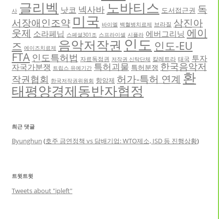
글리벡
노바티스
독
넥사바
낫코
도서접근권
사
미국
서장애인조약
삼진아
브라질
바이엘
백혈병치료제
에이
웃제
소라페닙
에버그리닝
스페셜301조
스프라이셀
시플라
인도
음악저작권
인도-EU
즈
에이즈치료제
FTA
인도특허법
투자
자료독점권
칼레트라
태국
저작권 신탁단체
한국음악저
특허괴물
자국가분쟁
특허분쟁
트립스 유예기간
환
허가-특허 연계
작권협회
항암제
한국저작권위원회
태평양경제동반자협정
최근 댓글
Byunghun
(
호주 금연정책 vs 담배기업: WTO제소, ISD 등 진행상황
)
트윗트윗
Tweets about "ipleft"