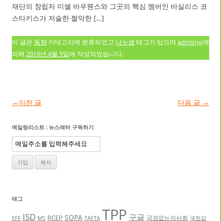
재단의 창립자 미셸 바우웬스와 그곳의 핵심 멤버인 바실리스 코
스타키스가 저술한 짤막한 […]
이 글은
동향
카테고리에 분류되었고
나누셈
태그가 있으며
admin
님에
의해
2019년 4월 5일
에 작성되었습니다.
글 네비게이션
←
이전 글
다음 글
→
메일링리스트 : 뉴스레터 구독하기
태그
TPP
ISD
구글
SOPA
RCEP
국경없는의사회
EFF
MS
TAFTA
국정감