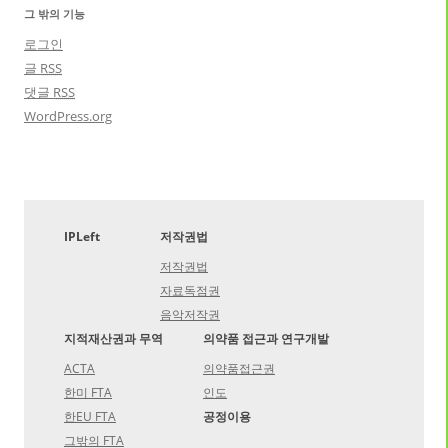
그 밖의 기능
로그인
글
RSS
댓글
RSS
WordPress.org
IPLeft
저작권법
저작권법
자료독점권
음악저작권
지적재산권과 무역
의약품 접근과 연구개발
ACTA
의약품접근권
한미 FTA
인도
한EU FTA
공정이용
그밖의 FTA