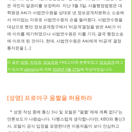
은 국민의 알권리를 보장하라 지난 3월 3일, 서울행정법원은 대
학원생 A씨가 사법연수원을 상대로 낸 정보공개처분취소 소송에
서 어이없는 이유로 사법연수원의 손을 들어줬다. 사법연수원을
대상으로 했던 정보공개청구에서 ‘비공개’결정을 받은 A씨가 이
에 이의를 제기하였으나 사법연수원은 이를 기각, 결국 행정소송
에 이르게 된 것이다. 헌데, 사법연수원은 A씨에게 ‘비공개’ 결정
통지문을 […]
이 글은
성명
,
저작권
,
정보공유
카테고리에 분류되었고
정보공개
태그
가 있으며
admin
님에 의해
2020년 5월 27일
에 작성되었습니다.
[성명] 프로야구 움짤을 허용하라
* 성명 작성 중에 통신 3사 및 포털은 “‘움짤’ 제재 계획 없다”는
언론보도가 나왔습니다. 다행스럽게 생각합니다만, KBO와 통신3
사, 포털이 공식 입장을 표명한다면 이용자들이 보다 안심하고