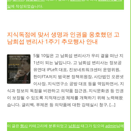
일
에 작성되었습니다.
지식독점에 맞서 생명과 인권을 옹호했던 고
남희섭 변리사 1주기 추모행사 안내
5월 10일은 고 남희섭 변리사가 우리 곁을 떠난 지
1년이 되는 날입니다. 고 남희섭 변리사는 정보공
유연대 IPLeft 대표, 진보네트워크센터 운영위원,
한미FTA저지 범국본 정책위원장, 사단법인 오픈넷
이사장, 지식연구소 공방 대표 등을 역임하면서, 지
식과 정보의 독점을 비판하고 의약품 접근권, 지식문화권 등 인권
이 보장될 수 있도록 지적재산권 체제를 개혁하기 위해 노력해왔
습니다. 글리벡, 푸제온 등 의약품에 대한 강제실시 청구, […]
이 글은
행사
카테고리에 분류되었고
남희섭
태그가 있으며
admin
님에