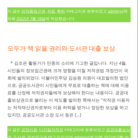
이 글은
의약품접근권
,
자료
,
특허
카테고리로 분류되었고
admin
님에
의해
2022년 7월 18일
에 작성됐습니다.
모두가 책 읽을 권리와 도서관 대출 보상
* 김조은 활동가가 민중의 소리에 기고한 글입니다. 지난 4월,
시민들의 정보접근권에 크게 영향을 미칠 저작권법 개정안이 국
회에 발의되었다. 더불어민주당 김승원 의원이 대표발의한 법안
으로, 공공도서관이 시민들에게 무료로 대출하는 책에 대해 이용
료를 산정해 저작권자들에게 보상해야 한다는 내용이다. 공공대
출보상권으로 불리는 이 제도를 발의한 쪽에서는 “저작권 이용자
는 저작재산권자로부터 이용 허락을 받거나 정당한 보상을 하고
있지만, 공공도서관 소장 도서 등은 […]
이 글은
공정이용
,
디지털저작권
카테고리에 분류되었고
공공대출보상
권
,
도서관
,
정보접근권
태그가 있으며
admin
님에 의해
2022년 5월 16