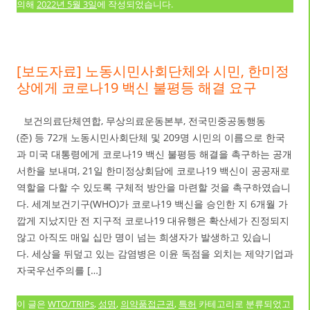
의해
2022년 5월 3일
에 작성되었습니다.
[보도자료] 노동시민사회단체와 시민, 한미정
상에게 코로나19 백신 불평등 해결 요구
보건의료단체연합, 무상의료운동본부, 전국민중공동행동
(준) 등 72개 노동시민사회단체 및 209명 시민의 이름으로 한국
과 미국 대통령에게 코로나19 백신 불평등 해결을 촉구하는 공개
서한을 보내며, 21일 한미정상회담에 코로나19 백신이 공공재로
역할을 다할 수 있도록 구체적 방안을 마련할 것을 촉구하였습니
다. 세계보건기구(WHO)가 코로나19 백신을 승인한 지 6개월 가
깝게 지났지만 전 지구적 코로나19 대유행은 확산세가 진정되지
않고 아직도 매일 십만 명이 넘는 희생자가 발생하고 있습니
다. 세상을 뒤덮고 있는 감염병은 이윤 독점을 외치는 제약기업과
자국우선주의를 […]
이 글은
WTO/TRIPs
,
성명
,
의약품접근권
,
특허
카테고리로 분류되었고