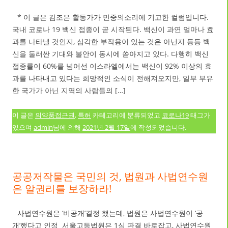
* 이 글은 김조은 활동가가 민중의소리에 기고한 컬럼입니다.
국내 코로나 19 백신 접종이 곧 시작된다. 백신이 과연 얼마나 효
과를 나타낼 것인지, 심각한 부작용이 있는 것은 아닌지 등등 백
신을 둘러싼 기대와 불안이 동시에 쏟아지고 있다. 다행히 백신
접종률이 60%를 넘어선 이스라엘에서는 백신이 92% 이상의 효
과를 나타내고 있다는 희망적인 소식이 전해져오지만, 일부 부유
한 국가가 아닌 지역의 사람들의 […]
이 글은
의약품접근권
,
특허
카테고리에 분류되었고
코로나19
태그가
있으며
admin
님에 의해
2021년 2월 17일
에 작성되었습니다.
공공저작물은 국민의 것, 법원과 사법연수원
은 알권리를 보장하라!
사법연수원은 ‘비공개’결정 했는데, 법원은 사법연수원이 ‘공
개’했다고 인정 서울고등법원은 1심 판결 바로잡고, 사법연수원