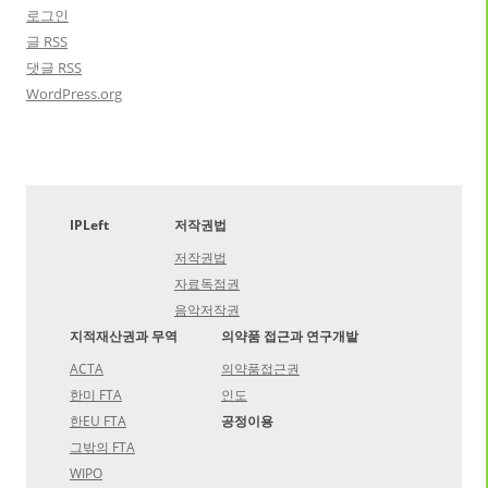
로그인
글
RSS
댓글
RSS
WordPress.org
IPLeft
저작권법
저작권법
자료독점권
음악저작권
지적재산권과 무역
의약품 접근과 연구개발
ACTA
의약품접근권
한미 FTA
인도
한EU FTA
공정이용
그밖의 FTA
WIPO