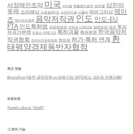
미국
서장애인조약
삼진아
브라질
바이엘
백혈병치료제
에이
웃제
소라페닙
에버그리닝
스페셜301조
스프라이셀
시플라
인도
음악저작권
인도-EU
즈
에이즈치료제
FTA
인도특허법
투자
자료독점권
칼레트라
태국
저작권 신탁단체
한국음악저
특허괴물
자국가분쟁
특허분쟁
트립스 유예기간
환
허가-특허 연계
작권협회
항암제
한국저작권위원회
태평양경제동반자협정
최근 댓글
Byunghun
(
호주 금연정책 vs 담배기업: WTO제소, ISD 등 진행상황
)
트윗트윗
Tweets about "ipleft"
그 밖의 기능