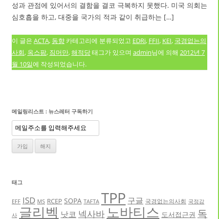
성과 관점에 있어서의 결함을 결코 극복하지 못했다. 미국 의회는
심호흡을 하고, 대중을 국가의 적과 같이 취급하는 […]
이 글은
ACTA
,
동향
카테고리에 분류되었고
EDRi
,
FFII
,
KEI
,
국경없는의
사회
,
옥스팜
,
짐머만
,
해적당
태그가 있으며
admin
님에 의해
2012년 7
월 10일
에 작성되었습니다.
메일링리스트 : 뉴스레터 구독하기
태그
TPP
ISD
구글
SOPA
RCEP
국경없는의사회
EFF
MS
TAFTA
국정감
글리벡
노바티스
독
넥사바
낫코
도서접근권
사