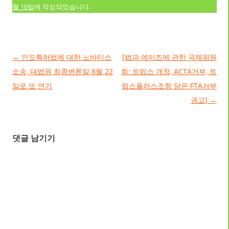
월 10일
에 작성되었습니다.
글 네비게이션
←
인도특허법에 대한 노바티스
[법과 에이즈에 관한 국제위원
소송, 대법원 최종변론일 8월 22
회: 트립스 개정, ACTA거부, 트
일로 또 연기
립스플러스조항 담은 FTA거부
권고]
→
댓글 남기기