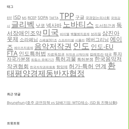
태그
TPP
ISD
구글
SOPA
RCEP
국경없는의사회
EFF
MS
TAFTA
국정감
글리벡
노바티스
독
넥사바
낫코
도서접근권
사
미국
서장애인조약
삼진아
브라질
바이엘
백혈병치료제
에이
웃제
소라페닙
에버그리닝
스페셜301조
스프라이셀
시플라
인도
음악저작권
인도-EU
즈
에이즈치료제
FTA
인도특허법
투자
자료독점권
칼레트라
태국
저작권 신탁단체
한국음악저
특허괴물
자국가분쟁
특허분쟁
트립스 유예기간
환
허가-특허 연계
작권협회
항암제
한국저작권위원회
태평양경제동반자협정
최근 댓글
Byunghun
(
호주 금연정책 vs 담배기업: WTO제소, ISD 등 진행상황
)
트윗트윗