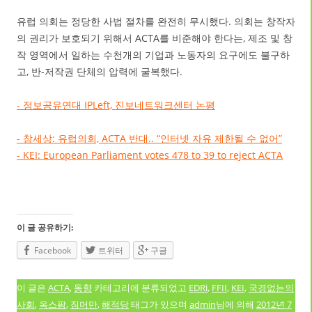
유럽 의회는 정당한 사법 절차를 완전히 무시했다. 의회는 창작자
의 권리가 보호되기 위해서 ACTA를 비준해야 한다는, 제조 및 창
작 영역에서 일하는 수천개의 기업과 노동자의 요구에도 불구하
고, 반-저작권 단체의 압력에 굴복했다.
- 정보공유연대 IPLeft, 진보네트워크센터 논평
- 참세상: 유럽의회, ACTA 반대.. “인터넷 자유 제한될 수 없어”
- KEI: European Parliament votes 478 to 39 to reject ACTA
이 글 공유하기:
Facebook
트위터
구글
이 글은
ACTA
,
동향
카테고리에 분류되었고
EDRi
,
FFII
,
KEI
,
국경없는의
사회
,
옥스팜
,
짐머만
,
해적당
태그가 있으며
admin
님에 의해
2012년 7