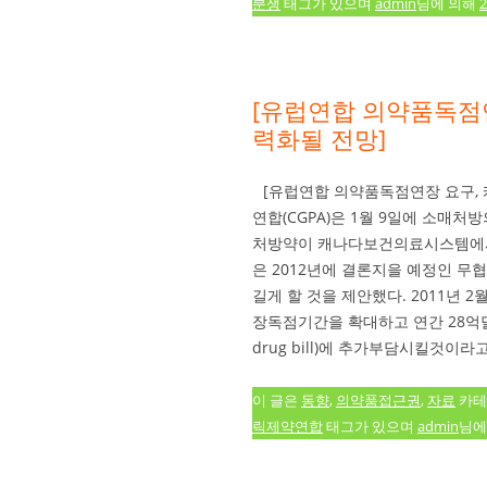
분쟁
태그가 있으며
admin
님에 의해
[유럽연합 의약품독점
력화될 전망]
[유럽연합 의약품독점연장 요구,
연합(CGPA)은 1월 9일에 소매처
처방약이 캐나다보건의료시스템에서
은 2012년에 결론지을 예정인 
길게 할 것을 제안했다. 2011년 
장독점기간을 확대하고 연간 28억달러만
drug bill)에 추가부담시킬것이라
이 글은
동향
,
의약품접근권
,
자료
카테
릭제약연합
태그가 있으며
admin
님에