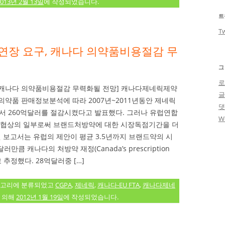
2013년 2월 13일
에 작성되었습니다.
트
Tw
연장 요구, 캐나다 의약품비용절감 무
그
로
 캐나다 의약품비용절감 무력화될 전망] 캐나다제네릭제약
방의약품 판매정보분석에 따라 2007년~2011년동안 제네릭
 260억달러를 절감시켰다고 발표했다. 그러나 유럽연합
W
무협협상의 일부로써 브랜드처방약에 대한 시장독점기간을 더
2월 보고서는 유럽의 제안이 평균 3.5년까지 브랜드약의 시
큼 캐나다의 처방약 재정(Canada’s prescription
고 추정했다. 28억달러중 […]
고리에 분류되었고
CGPA
,
제네릭
,
캐나다-EU FTA
,
캐나다제네
 의해
2012년 1월 19일
에 작성되었습니다.