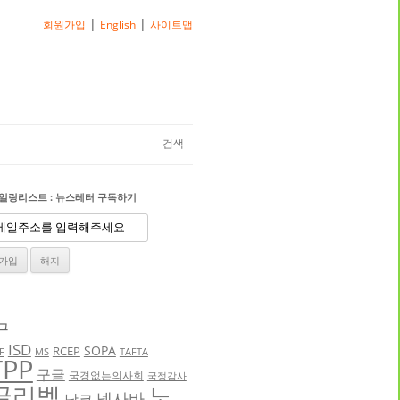
|
|
회원가입
English
사이트맵
검색
일링리스트 : 뉴스레터 구독하기
그
ISD
SOPA
RCEP
F
MS
TAFTA
TPP
구글
국경없는의사회
국정감사
글리벡
노
넥사바
낫코