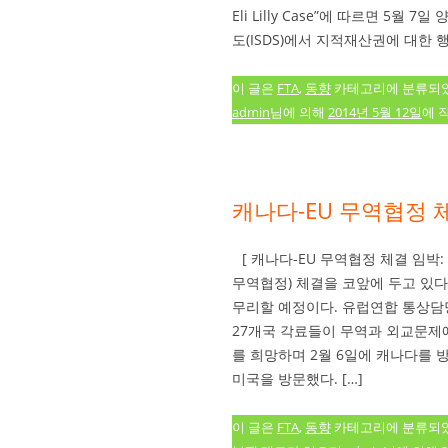
Eli Lilly Case”에 따르면 5
도(ISDS)에서 지적재산권에 대한 
이 글은
FTA
,
동향
카테고리에 분류되
admin
님에 의해
2014년 5월 12일
에 
캐나다-EU 무역협정 체
[ 캐나다-EU 무역협정 체결 임박: 
무역협정) 체결을 코앞에 두고 있다.
무리할 예정이다. 유럽연합 통상담당 집
27개국 각료들이 무역과 외교문제
를 희망하며 2월 6일에 캐나다를
미국을 방문했다. […]
이 글은
FTA
,
동향
카테고리에 분류되