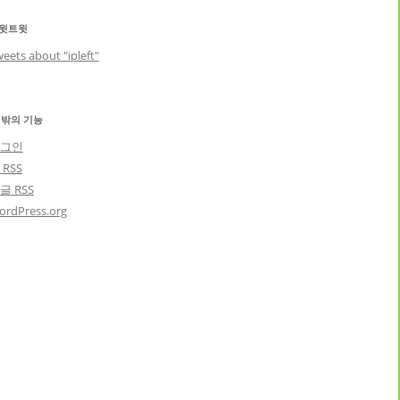
윗트윗
eets about "ipleft"
 밖의 기능
그인
글
RSS
댓글
RSS
ordPress.org