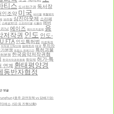
바티스
독서장
도서접근권
미국
애인조약
바이엘
백혈병치
삼진아웃제
소라페
브라질
제
닙
에버
스페셜301조
스프라이셀
시플라
음
에이즈
그리닝
에이즈치료제
인도
악저작권
인도-
U FTA
인도특허법
자료독점
투자자
칼레트라
태국
저작권 신탁단체
특허괴물
국가분쟁
트립스 유예기간
한국음악저작권협
특허분쟁
허가-특
회
항암제
한국저작권위원회
환태평양경
허 연계
제동반자협정
근 댓글
yunghun
(
호주 금연정책 vs 담배기업:
TO제소, ISD 등 진행상황
)