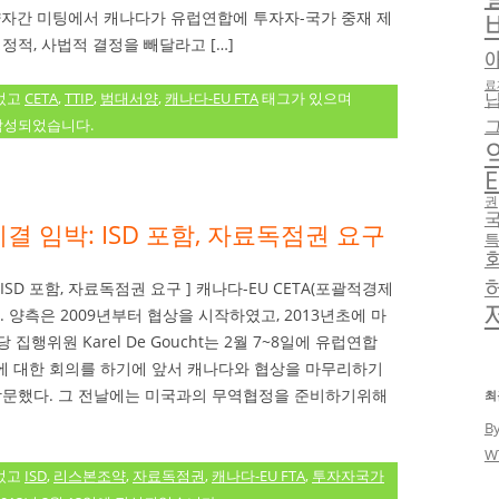
월 7일 양자간 미팅에서 캐나다가 유럽연합에 투자자-국가 중재 제
행정적, 사법적 결정을 빼달라고 […]
료
었고
CETA
,
TTIP
,
범대서양
,
캐나다-EU FTA
태그가 있으며
작성되었습니다.
E
권
결 임박: ISD 포함, 자료독점권 요구
ISD 포함, 자료독점권 요구 ] 캐나다-EU CETA(포괄적경제
 양측은 2009년부터 협상을 시작하였고, 2013년초에 마
행위원 Karel De Goucht는 2월 7~8일에 유럽연합
에 대한 회의를 하기에 앞서 캐나다와 협상을 마무리하기
 방문했다. 그 전날에는 미국과의 무역협정을 준비하기위해
최
B
W
었고
ISD
,
리스본조약
,
자료독점권
,
캐나다-EU FTA
,
투자자국가