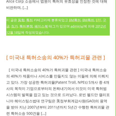
Alice Corp 소송에서 법원이 특허의 유효성을 인정한 것에 대해
비판하며, […]
이 글은
동향
,
특허
카테고리에 분류되었고
BM특허
,
BM특허
,
EFF
,
구
글
,
징가
,
특허분쟁
,
페이스북
태그가 있으며
admin
님에 의해
2012년
12월 18일
에 작성되었습니다.
[ 미국내 특허소송의 40%가 특허괴물 관련 ]
[ 미국내 특허소송의 40%가 특허괴물 관련 ] 미국내 특허소송
의 40%가 제품이나 서비스를 만들지도 않는 이들에 의해 이뤄지
고 있다. 가장 성공한 특허괴물(Patent Troll, NPEs) 5개사 중 4개
사의 목적이 기업으로부터의 돈짜내기여서 이것이 미국 특허법
시스템의 발목을 잡고 있는 것으로 드러났다. 로빈 펠드만 캘리포
니아 헤이스팅스법대 연구팀은 美정부회계감사원(GAO)의 용역
을 받아 지난 2007년부터 2011년까지 5년간 수행한 특허괴물 관
련 특허소송 500건을 […]