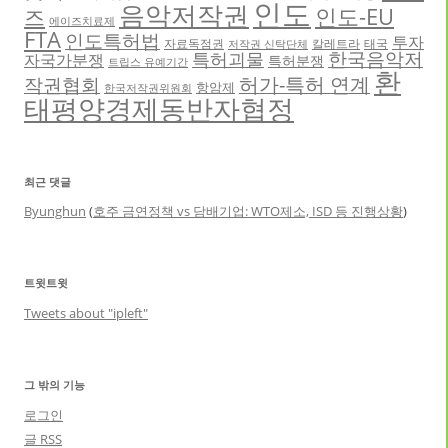
인도
음악저작권
인도-EU
즈
에이즈치료제
FTA
인도특허법
투자
자료독점권
칼레트라
태국
저작권 신탁단체
한국음악저
특허괴물
자국가분쟁
특허분쟁
트립스 유예기간
환
허가-특허 연계
작권협회
항암제
한국저작권위원회
태평양경제동반자협정
최근 댓글
Byunghun
(
호주 금연정책 vs 담배기업: WTO제소, ISD 등 진행상황
)
트윗트윗
Tweets about "ipleft"
그 밖의 기능
로그인
글
RSS