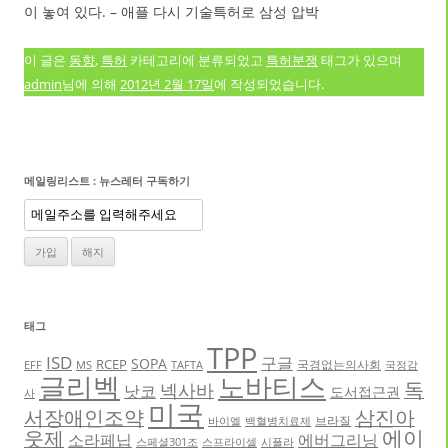
이 놓여 있다. – 애플 다시 기술특허로 삼성 압박
이 글은
동향
,
특허
카테고리에 분류되었고
특허분쟁
태그가 있으며
admin
님에 의해
2012년 2월 17일
에 작성되었습니다.
메일링리스트 : 뉴스레터 구독하기
태그
TPP
ISD
구글
SOPA
RCEP
국경없는의사회
EFF
MS
TAFTA
국정감
글리벡
노바티스
독
넥사바
낫코
도서접근권
사
미국
서장애인조약
삼진아
브라질
바이엘
백혈병치료제
에이
웃제
소라페닙
에버그리닝
스페셜301조
스프라이셀
시플라