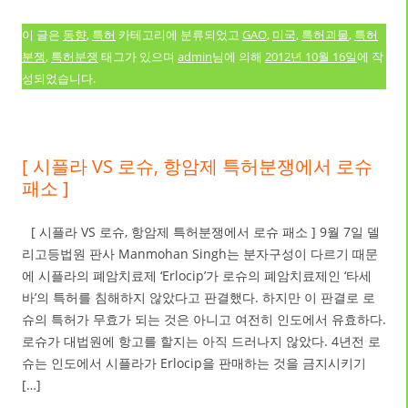
이 글은
동향
,
특허
카테고리에 분류되었고
GAO
,
미국
,
특허괴물
,
특허
분쟁
,
특허분쟁
태그가 있으며
admin
님에 의해
2012년 10월 16일
에 작
성되었습니다.
[ 시플라 VS 로슈, 항암제 특허분쟁에서 로슈
패소 ]
[ 시플라 VS 로슈, 항암제 특허분쟁에서 로슈 패소 ] 9월 7일 델
리고등법원 판사 Manmohan Singh는 분자구성이 다르기 때문
에 시플라의 폐암치료제 ‘Erlocip’가 로슈의 폐암치료제인 ‘타세
바’의 특허를 침해하지 않았다고 판결했다. 하지만 이 판결로 로
슈의 특허가 무효가 되는 것은 아니고 여전히 인도에서 유효하다.
로슈가 대법원에 항고를 할지는 아직 드러나지 않았다. 4년전 로
슈는 인도에서 시플라가 Erlocip을 판매하는 것을 금지시키기
[…]