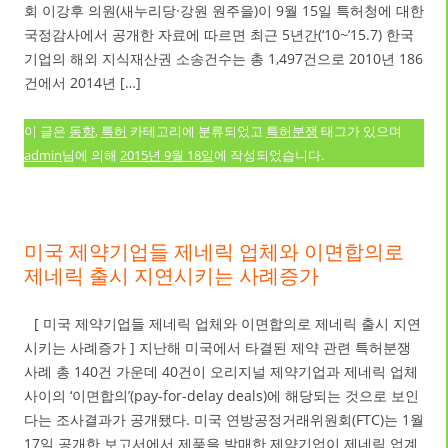
회 이강후 의원(새누리당·강원 원주을)이 9월 15일 특허청에 대한
국정감사에서 공개한 자료에 따르면 최근 5년간(‘10~’15.7) 한국
기업의 해외 지식재산권 소송건수는 총 1,497건으로 2010년 186
건에서 2014년 […]
이 글은
동향
,
특허
카테고리에 분류되었고
특허분쟁
태그가 있으며
admin
님에 의해
2015년 9월 18일
에 작성되었습니다.
미국 제약기업들 제네릭 업체와 이면합의로
제네릭 출시 지연시키는 사례증가
[ 미국 제약기업들 제네릭 업체와 이면합의로 제네릭 출시 지연
시키는 사례증가 ] 지난해 미국에서 타결된 제약 관련 특허분쟁
사례 총 140건 가운데 40건이 오리지널 제약기업과 제네릭 업체
사이의 ‘이면합의’(pay-for-delay deals)에 해당되는 것으로 보인
다는 조사결과가 공개됐다. 미국 연방공정거래위원회(FTC)는 1월
17일 공개한 보고서에서 제품을 발매한 제약기업이 제네릭 업계