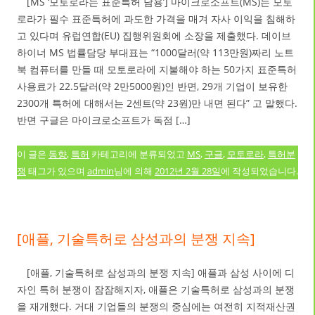
[MS ‘모토로라는 표준특허 남용’] 마이크로소프트(MS)는 모토
로라가 필수 표준특허에 과도한 가격을 매겨 자사 이익을 침해하
고 있다며 유럽연합(EU) 집행위원회에 소장을 제출했다. 데이브
하이너 MS 법률담당 부대표는 “1000달러(약 113만원)짜리 노트
북 컴퓨터를 만들 때 모토로라에 지불해야 하는 50가지 표준특허
사용료가 22.5달러(약 2만5000원)인 반면, 29개 기업이 보유한
2300개 특허에 대해서는 2센트(약 23원)만 내면 된다” 고 말했다.
반면 구글은 마이크로소프트가 독점 […]
이 글은
동향
,
특허
카테고리에 분류되었고
MS
,
구글
,
모토로라
,
특허분
쟁
태그가 있으며
admin
님에 의해
2012년 2월 28일
에 작성되었습니다.
[애플, 기술특허로 삼성과의 분쟁 지속]
[애플, 기술특허로 삼성과의 분쟁 지속] 애플과 삼성 사이에 디
자인 특허 분쟁이 잠잠해지자, 애플은 기술특허로 삼성과의 분쟁
을 재개했다. 거대 기업들의 분쟁의 중심에는 여전히 지적재산권