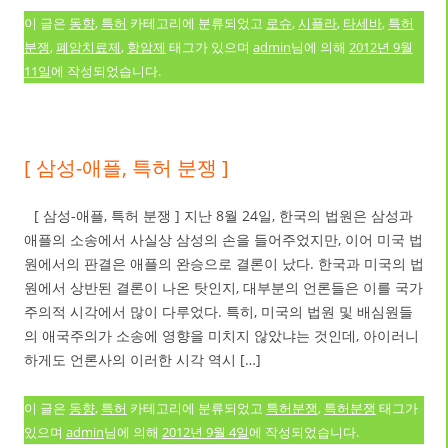
이 글은
동향
,
특허
카테고리에 분류되었고
로슈
,
시플라
,
타세바
,
특허
분쟁
,
폐암치료제
,
항암제
태그가 있으며
admin
님에 의해
2012년 9월
11일
에 작성되었습니다.
[ 삼성-애플, 특허 분쟁 ]
[ 삼성-애플, 특허 분쟁 ] 지난 8월 24일, 한국의 법원은 삼성과
애플의 소송에서 사실상 삼성의 손을 들어주었지만, 이어 미국 법
원에서의 판결은 애플의 완승으로 결론이 났다. 한국과 미국의 법
원에서 상반된 결론이 나온 탓인지, 대부분의 언론들은 이를 국가
주의적 시각에서 많이 다루었다. 특히, 미국의 법원 및 배심원들
의 애국주의가 소송에 영향을 미치지 않았냐는 것인데, 아이러니
하게도 언론사의 이러한 시각 역시 […]
이 글은
동향
,
특허
카테고리에 분류되었고
특허분쟁
,
특허분쟁
태그가
있으며
admin
님에 의해
2012년 9월 4일
에 작성되었습니다.