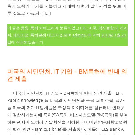
측에 모종의 대가를 지불하고 제네릭 제형의 발매시점을 뒤로 미
룬 것으로 사료되는 […]
이 글은
동향
,
특허
카테고리에 분류되었고
FTC
,
미국
,
역지불합의
,
제네
릭
,
제약기업
,
특허분쟁
태그가 있으며
admin
님에 의해
2013년 1월 23
일
에 작성되었습니다.
미국의 시민단체, IT 기업 – BM특허에 반대 의
견 제출
[ 미국의 시민단체, IT 기업 – BM특허에 반대 의견 제출 ] EFF,
Public Knowledge 등 미국의 시민단체와 구글, 페이스북, 징가
등 미국의 거대 IT업체들은 추상적 아이디어를 컴퓨터나 인터넷
에 결합시키는데에 특허(SW특허, 비즈니스모델(BM)특허)를 부여
하는 관행이 오히려 기술혁신을 저해한다며 미연방순회항소법원
에 법정 의견서(amicus brief)를 제출했다. 이들은 CLS Bank v.