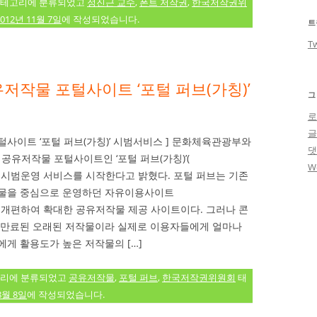
테고리에 분류되었고
정진근 교수
,
폰트 저작권
,
한국저작권위
2012년 11월 7일
에 작성되었습니다.
트
Tw
유저작물 포털사이트 ‘포털 퍼브(가칭)’
그
로
털사이트 ‘포털 퍼브(가칭)’ 시범서비스 ] 문화체육관광부와
공유저작물 포털사이트인 ‘포털 퍼브(가칭)’(
W
or.kr)의 시범운영 서비스를 시작한다고 밝혔다. 포털 퍼브는 기존
작물을 중심으로 운영하던 자유이용사이트
.or.kr)를 개편하여 확대한 공유저작물 제공 사이트이다. 그러나 콘
 만료된 오래된 저작물이라 실제로 이용자들에게 얼마나
게 활용도가 높은 저작물의 […]
리에 분류되었고
공유저작물
,
포털 퍼브
,
한국저작권위원회
태
8월 8일
에 작성되었습니다.