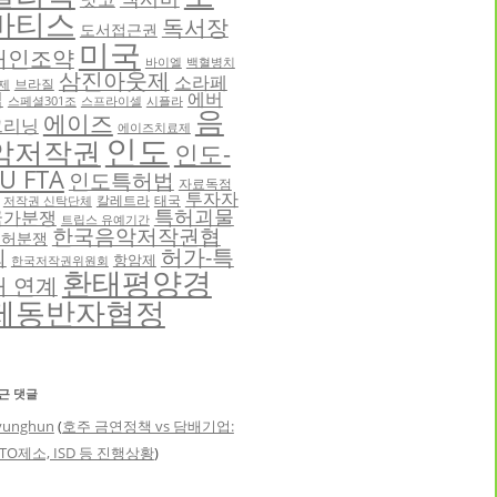
바티스
독서장
도서접근권
미국
애인조약
바이엘
백혈병치
삼진아웃제
소라페
브라질
제
닙
에버
스페셜301조
스프라이셀
시플라
음
에이즈
그리닝
에이즈치료제
인도
악저작권
인도-
U FTA
인도특허법
자료독점
투자자
칼레트라
태국
저작권 신탁단체
특허괴물
국가분쟁
트립스 유예기간
한국음악저작권협
특허분쟁
허가-특
회
항암제
한국저작권위원회
환태평양경
허 연계
제동반자협정
근 댓글
yunghun
(
호주 금연정책 vs 담배기업:
TO제소, ISD 등 진행상황
)