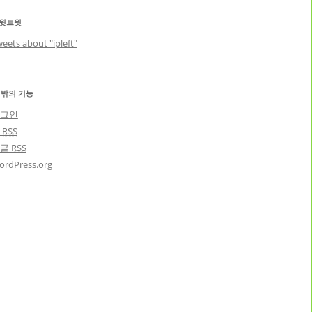
윗트윗
eets about "ipleft"
 밖의 기능
그인
글
RSS
댓글
RSS
ordPress.org