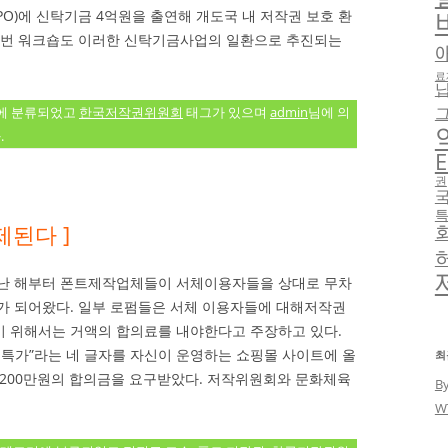
O)에 신탁기금 4억원을 출연해 개도국 내 저작권 보호 환
이번 워크숍도 이러한 신탁기금사업의 일환으로 추진되는
료
에 분류되었고
한국저작권위원회
태그가 있으며
admin
님에 의
.
E
권
제된다 ]
 지난 해부터 폰트제작업체들이 서체이용자들을 상대로 무차
가 되어왔다. 일부 로펌들은 서체 이용자들에 대해저작권
 위해서는 거액의 합의료를 내야한다고 주장하고 있다.
핑특가”라는 네 글자를 자신이 운영하는 쇼핑몰 사이트에 올
최
 200만원의 합의금을 요구받았다. 저작위원회와 문화체육
B
W