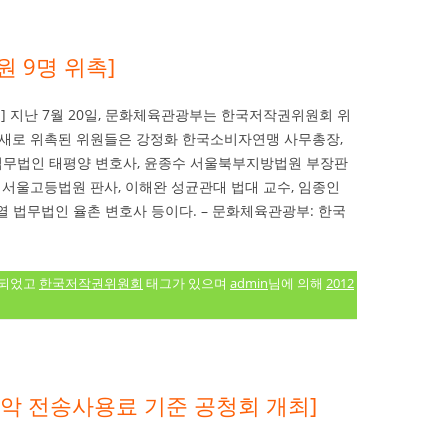
 9명 위촉]
] 지난 7월 20일, 문화체육관광부는 한국저작권위원회 위
. 새로 위촉된 위원들은 강정화 한국소비자연맹 사무총장,
 법무법인 태평양 변호사, 윤종수 서울북부지방법원 부장판
 서울고등법원 판사, 이해완 성균관대 법대 교수, 임종인
 법무법인 율촌 변호사 등이다. – 문화체육관광부: 한국
류되었고
한국저작권위원회
태그가 있으며
admin
님에 의해
2012
악 전송사용료 기준 공청회 개최]