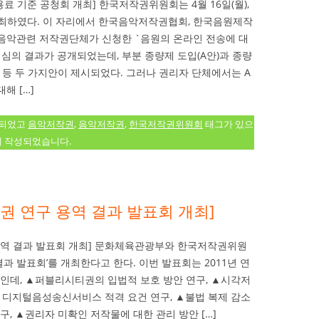
료 기준 공청회 개최] 한국저작권위원회는 4월 16일(월),
최하였다. 이 자리에서 한국음악저작권협회, 한국음원제작
음악관련 저작권단체가 신청한 `음원의 온라인 전송에 대
 심의 결과가 공개되었는데, 부분 종량제 도입(A안)과 종량
) 등 두 가지안이 제시되었다. 그러나 권리자 단체에서는 A
해 […]
류되었고
음악저작권
,
음악저작권
,
한국저작권위원회
태그가 있으
에 작성되었습니다.
권 연구 용역 결과 발표회 개최]
용역 결과 발표회 개최] 문화체육관광부와 한국저작권위원
 결과 발표회’를 개최한다고 한다. 이번 발표회는 2011년 연
인데, ▲퍼블리시티권의 입법적 보호 방안 연구, ▲시각저
▲디지털음성송신서비스 적격 요건 연구, ▲불법 복제 감소
구, ▲권리자 미확인 저작물에 대한 관리 방안 […]