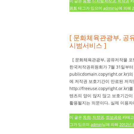
이 글은
동향
,
디지털저작권
,
저작권
카
원회
태그가 있으며
admin
님에 의해
[ 문화체육관광부, 공
시범서비스 ]
[ 문화체육관광부, 공유저작물 포
한국저작권위원회가 7월 31일부터 
publicdomain.copyright.
에 저작권 보호기간이 만료된 저
http://freeuse.copyright
텐츠의 양이 많지 않고 보호기간이
활용될지는 의문이다. 실제 이용자에
이 글은
동향
,
저작권
,
정보공유
카테고
그가 있으며
admin
님에 의해
2012년 