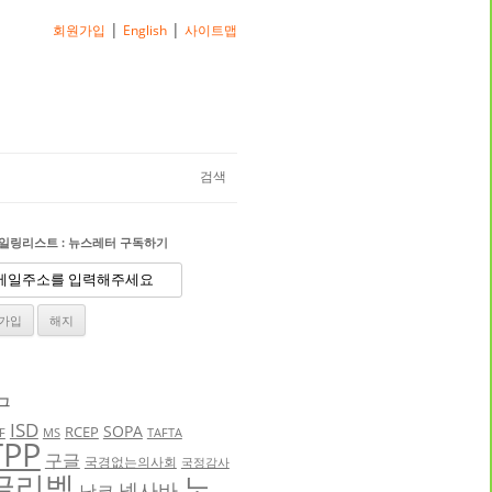
|
|
회원가입
English
사이트맵
검색
일링리스트 : 뉴스레터 구독하기
그
ISD
SOPA
RCEP
F
MS
TAFTA
TPP
구글
국경없는의사회
국정감사
글리벡
노
넥사바
낫코