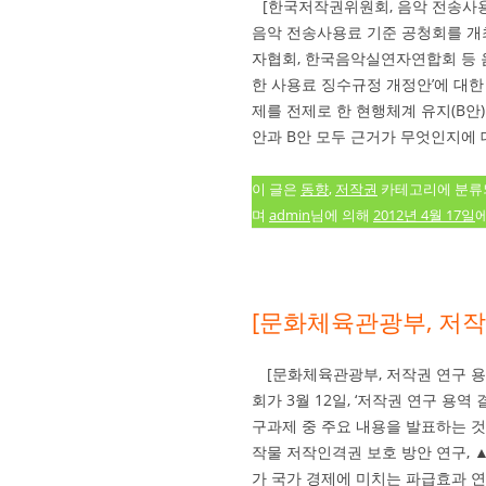
[한국저작권위원회, 음악 전송사용
음악 전송사용료 기준 공청회를 개
자협회, 한국음악실연자연합회 등 
한 사용료 징수규정 개정안’에 대한
제를 전제로 한 현행체계 유지(B안
안과 B안 모두 근거가 무엇인지에 대
이 글은
동향
,
저작권
카테고리에 분
며
admin
님에 의해
2012년 4월 17일
[문화체육관광부, 저작
[문화체육관광부, 저작권 연구 
회가 3월 12일, ‘저작권 연구 용역
구과제 중 주요 내용을 발표하는 것
작물 저작인격권 보호 방안 연구, 
가 국가 경제에 미치는 파급효과 연