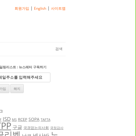
|
|
회원가입
English
사이트맵
검색
일링리스트 : 뉴스레터 구독하기
그
ISD
SOPA
RCEP
F
MS
TAFTA
TPP
구글
국경없는의사회
국정감사
글리벡
노
넥사바
낫코