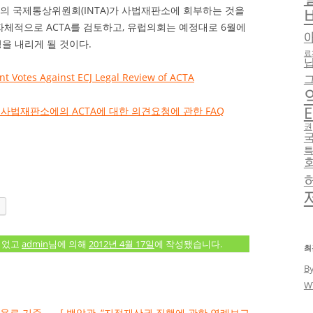
의회의 국제통상위원회(INTA)가 사법재판소에 회부하는 것을
체적으로 ACTA를 검토하고, 유럽의회는 예정대로 6월에
정을 내리게 될 것이다.
료
ent Votes Against ECJ Legal Review of ACTA
E
 유럽사법재판소에의 ACTA에 대한 의견요청에 관한 FAQ
권
되었고
admin
님에 의해
2012년 4월 17일
에 작성됐습니다.
최
B
W
사용료 기준
[ 백악관, “지적재산권 집행에 관한 연례보고