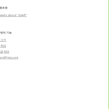
윗트윗
eets about "ipleft"
 밖의 기능
그인
글
RSS
댓글
RSS
ordPress.org