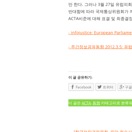
만 한다. 그러나 3월 27일 유럽
반대함에 따라 국제통상위원회가 자
ACTA비준에 대해 표결 및 최종결
- infojustice: European Parliam
- 주간정보공유동향 2012.3.5:
이 글 공유하기:
Facebook
트위터
구글
이 글은
ACTA
,
동향
카테고리로 분류
글 네비게이션
←
[한국저작권위원회, 음악 전송