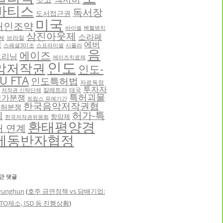
바티스
독서장
도서접근권
미국
애인조약
바이엘
백혈병치
삼진아웃제
소라페
브라질
제
닙
에버
스페셜301조
스프라이셀
시플라
음
에이즈
그리닝
에이즈치료제
인도
악저작권
인도-
U FTA
인도특허법
자료독점
투자자
칼레트라
태국
저작권 신탁단체
특허괴물
국가분쟁
트립스 유예기간
한국음악저작권협
특허분쟁
허가-특
회
항암제
한국저작권위원회
환태평양경
허 연계
제동반자협정
근 댓글
yunghun
(
호주 금연정책 vs 담배기업:
TO제소, ISD 등 진행상황
)