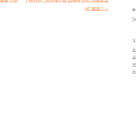
서” 발표 ]
→
트
Tw
그
로
W