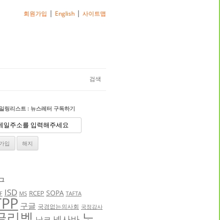
|
|
회원가입
English
사이트맵
검색
일링리스트 : 뉴스레터 구독하기
그
ISD
SOPA
RCEP
F
MS
TAFTA
TPP
구글
국경없는의사회
국정감사
글리벡
노
넥사바
낫코