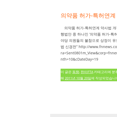
의약품 허가-특허연계
의약품 허가-특허연계 약사법 개정
행법안 중 하나인 ‘의약품 허가-특
야당 의원들의 불참으로 상정이 유
법 신경전” http://www.fnnews.co
ra=Sent0801m_View&corp=fnne
nth=10&cDateDay=19
이 글은
동향
,
한미FTA
카테고리에 분
해
2011년 10월 20일
에 작성되었습니다
글 네비게이션