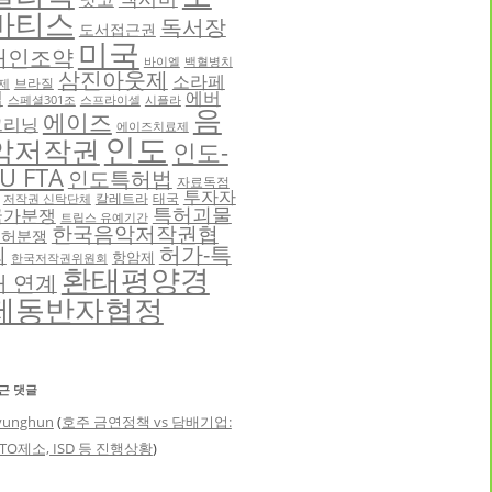
바티스
독서장
도서접근권
미국
애인조약
바이엘
백혈병치
삼진아웃제
소라페
브라질
제
닙
에버
스페셜301조
스프라이셀
시플라
음
에이즈
그리닝
에이즈치료제
인도
악저작권
인도-
U FTA
인도특허법
자료독점
투자자
칼레트라
태국
저작권 신탁단체
특허괴물
국가분쟁
트립스 유예기간
한국음악저작권협
특허분쟁
허가-특
회
항암제
한국저작권위원회
환태평양경
허 연계
제동반자협정
근 댓글
yunghun
(
호주 금연정책 vs 담배기업:
TO제소, ISD 등 진행상황
)