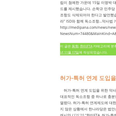
립이 첨예한 가운데 15일 이명박 
드를 제시했습니다. 손학규 민주당 
조항도 삭제되어야 한다고 발언했습
라” ISD와 함께 독소조항…약사법
http://medipana.com/news/new
NewsNum=74480&MainKind=A&
이 글은
동향
,
한미FTA
카테고리에 분
년 11월 17일
에 작성되었습니다.
허가-특허 연계 도입
허가-특허 연계 도입을 위한 약
대표적인 독소조항 중 하나로 충분한
열렸다. 허가-특허 연계제도에 대
지 않은 상황에서 한나라당은 법안
레시안 / [기고] “한미FTA, 허가