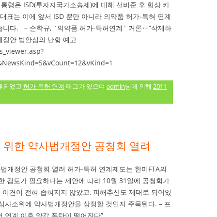
대통령은 ISD(투자자국가소송제)에 대해 선비준 후 협상 카
대표는 이에 앞서 ISD 뿐만 아니라 의약품 허가-특혀 연계
니다. – 손학규, `의약품 허가-특허연계` 거론‥”삭제하
 개정안 법안심의 난항 예고
s_viewer.asp?
NewsKind=5&vCount=12&vKind=1
류되었고
허가-특허 연계
태그가 있으며
admin
님에 의해
2011
을 위한 약사법개정안 공청회 열려
사법개정안 공청회 열려 허가-특허 연계제도는 한미FTA의
 검토가 필요하다는 제안에 따라 10월 31일에 공청회가
한 이견이 전혀 좁혀지지 않았고, 피해추산도 제대로 되어있
심사소위에 약사법개정안을 상정할 것인지 주목된다. – 프
-특허 연계 이후 약값 폭탄이 떨어진다”