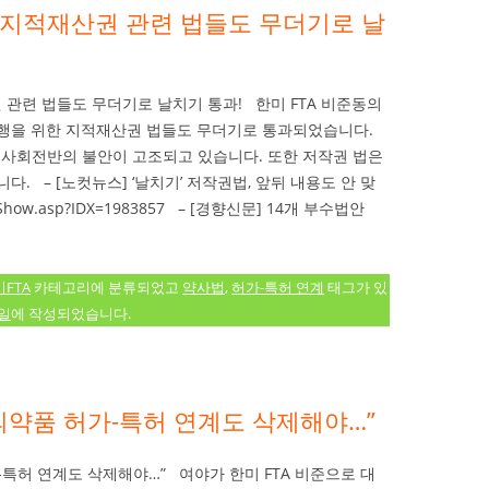
한 지적재산권 관련 법들도 무더기로 날
권 관련 법들도 무더기로 날치기 통과! 한미 FTA 비준동의
 이행을 위한 지적재산권 법들도 무더기로 통과되었습니다.
 사회전반의 불안이 고조되고 있습니다. 또한 저작권 법은
. – [노컷뉴스] ‘날치기’ 저작권법, 앞뒤 내용도 안 맞
kr/Show.asp?IDX=1983857 – [경향신문] 14개 부수법안
FTA
카테고리에 분류되었고
약사법
,
허가-특허 연계
태그가 있
4일
에 작성되었습니다.
의약품 허가-특허 연계도 삭제해야…”
-특허 연계도 삭제해야…” 여야가 한미 FTA 비준으로 대