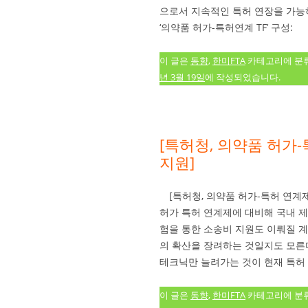
으로서 지속적인 특허 연장을 가능하
‘의약품 허가-특허연계 TF’ 구성:
이 글은
동향
,
한미FTA
카테고리에 분
년 3월 19일
에 작성되었습니다.
[특허청, 의약품 허가
지원]
[특허청, 의약품 허가-특허 연계
허가 특허 연계제에 대비해 국내 
험을 통한 소송비 지원도 이뤄질 계
의 확산을 장려하는 것일지도 모른
테크닉만 늘려가는 것이 현재 특허 
이 글은
동향
,
한미FTA
카테고리에 분