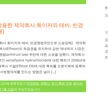
트
Tw
악용한 제약회사 화이자와 테바, 반경
]
그
로
약회사 화이자와 테바, 반경쟁법위반으로 소송당해] 제약회
사(Effexor)의 독점권을 유지하여 값싼 제네릭의 시장진
antitrust law) 위반에 대한 소송을 당했다. 제약회사
W
nlafaxine hydrochloride에 대한 특허가 2008년에
 이알(Effexor ER)에 대한 특허를 오렌지북에 등록하
서방형제제를 만드는 방법은 널리 […]
고리에 분류되었고
반경쟁법
,
에펙사
,
허가-특허 연계
,
화이자
년 1월 12일
에 작성되었습니다.