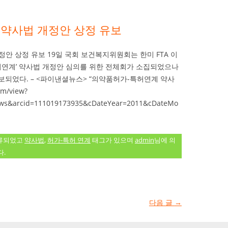
 약사법 개정안 상정 유보
안 상정 유보 19일 국회 보건복지위원회는 한미 FTA 이
허연계’ 약사법 개정안 심의를 위한 전체회가 소집되었으나
보되었다. – <파이낸셜뉴스> “의약품허가-특허연계 약사
m/view?
ws&arcid=111019173935&cDateYear=2011&cDateMo
류되었고
약사법
,
허가-특허 연계
태그가 있으며
admin
님에 의
.
다음 글
→