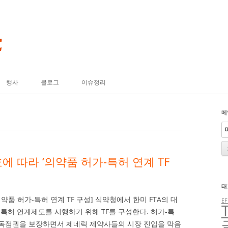
내용으로 바로가기
행사
블로그
이슈정리
메
효에 따라 ‘의약품 허가-특허 연계 TF
태
‘의약품 허가-특허 연계 TF 구성] 식약청에서 한미 FTA의 대
EF
특허 연계제도를 시행하기 위해 TF를 구성한다. 허가-특
독점권을 보장하면서 제네릭 제약사들의 시장 진입을 막음