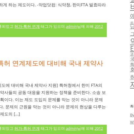
게 하는 제도이다. -약업닷컴: 식약청, 한미FTA 발효따라
료
류되었고
허가-특허 연계
태그가 있으며
admin
님에 의해
2012
E
권
-특허 연계제도에 대비해 국내 제약사
제도에 대비해 국내 제약사 지원] 특허청에서 한미 FTA의
제약사들의 공동 대응을 지원하는 정책을 준비한다. 소송 보
획이다. 이는 제도 도입의 문제를 막는 것이 아니라 문제
최
다. 문제의 근원을 막는 것이 아니라 문제의 현상을 다루는
제도의 […]
B
W
류되었고
허가-특허 연계
태그가 있으며
admin
님에 의해
2012