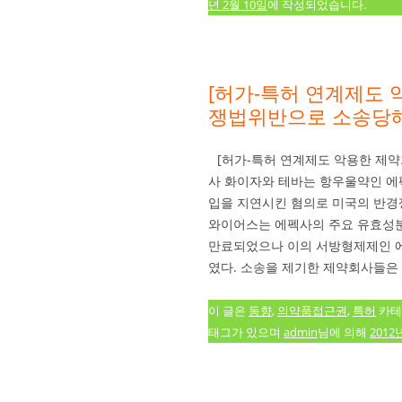
년 2월 10일
에 작성되었습니다.
[허가-특허 연계제도 
쟁법위반으로 소송당해
[허가-특허 연계제도 악용한 제
사 화이자와 테바는 항우울약인 에펙
입을 지연시킨 혐의로 미국의 반경쟁법(
와이어스는 에펙사의 주요 유효성분인 ve
만료되었으나 이의 서방형제제인 에펙사
였다. 소송을 제기한 제약회사들은 
이 글은
동향
,
의약품접근권
,
특허
카테
태그가 있으며
admin
님에 의해
2012