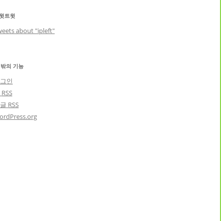
윗트윗
eets about "ipleft"
 밖의 기능
그인
글
RSS
댓글
RSS
ordPress.org