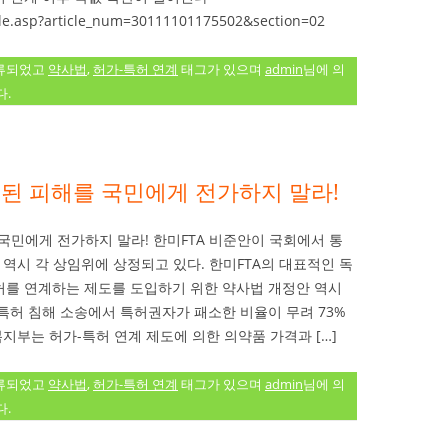
ticle.asp?article_num=30111101175502&section=02
류되었고
약사법
,
허가-특허 연계
태그가 있으며
admin
님에 의
.
된 피해를 국민에게 전가하지 말라!
국민에게 전가하지 말라! 한미FTA 비준안이 국회에서 통
 역시 각 상임위에 상정되고 있다. 한미FTA의 대표적인 독
를 연계하는 제도를 도입하기 위한 약사법 개정안 역시
특허 침해 소송에서 특허권자가 패소한 비율이 무려 73%
복지부는 허가-특허 연계 제도에 의한 의약품 가격과 […]
류되었고
약사법
,
허가-특허 연계
태그가 있으며
admin
님에 의
.