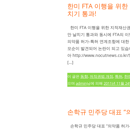
한미 FTA 이행을 위
치기 통과!
한미 FTA 이행을 위한 지적재산
안 날치기 통과와 동시에 FTA의
의약품 허가-특허 연계조항에 대한
모순이 발견되어 논란이 되고 있습니다
아 http://www.nocutnews.co.
[…]
이 글은
동향
,
저작권법 개정
,
특허
,
한미
으며
admin
님에 의해
2011년 11월 2
손학규 민주당 대표 “
손학규 민주당 대표 “의약품 허가