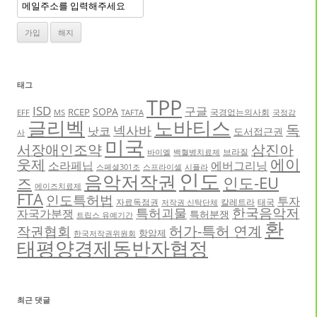
태그
TPP
ISD
구글
SOPA
RCEP
국경없는의사회
EFF
MS
TAFTA
국정감
글리벡
노바티스
독
넥사바
낫코
도서접근권
사
미국
서장애인조약
삼진아
브라질
바이엘
백혈병치료제
에이
웃제
소라페닙
에버그리닝
스페셜301조
스프라이셀
시플라
인도
음악저작권
인도-EU
즈
에이즈치료제
FTA
인도특허법
투자
자료독점권
칼레트라
태국
저작권 신탁단체
한국음악저
특허괴물
자국가분쟁
특허분쟁
트립스 유예기간
환
허가-특허 연계
작권협회
항암제
한국저작권위원회
태평양경제동반자협정
최근 댓글