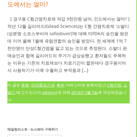
도에서는 얼마?
[ 경구용 C형간염치료제 약값 9천만원 넘어, 인도에서는 얼마? ]
작년 12월 길리어드(Gilead Sciences)는 C형 간염치료제 ‘소발디
(성분명 소포스부비어 sofosbuvir)’에 대해 미FDA의 승인을 받은
데 이어 올해 1월에 유럽연합의 승인을 받았다. 전 세계에 1억 7
천만명이 만성C형간염을 앓고 있는 것으로 추정된다. 소발디 판
매승인과 함께 길리어드의 주가가 급상승했고 환자들도 주목하
는 이유는 기존의 치료제보다 치료기간이 짧은데다 경구용이어
서 사용하기가 더욱 수월하고 부작용과 […]
이 글은
동향
,
의약품접근권
,
특허
카테고리에 분류되었고
C형간염
,
소
발디
태그가 있으며
admin
님에 의해
2014년 2월 5일
에 작성되었습니
다.
메일링리스트 : 뉴스레터 구독하기