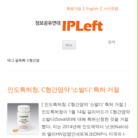
|
|
회원가입
English
사이트맵
검색
내용으로 바로가기
메뉴
태그 글목록:
C형간염
인도특허청, C형간염약 ‘소발디’ 특허 거절
[ 인도특허청, C형간염약 ‘소발디’ 특허 거절 ]
인도특허청이 1월 14일 길리어드가 C형간염약
소발디(Sovaldi)에 대해 특허신청한 것을 거절
했다. 이는 2014년에 인도제약사 낫코(Natco)
와 델리HIV감염인네트워크(DNP+), 미국의 I-