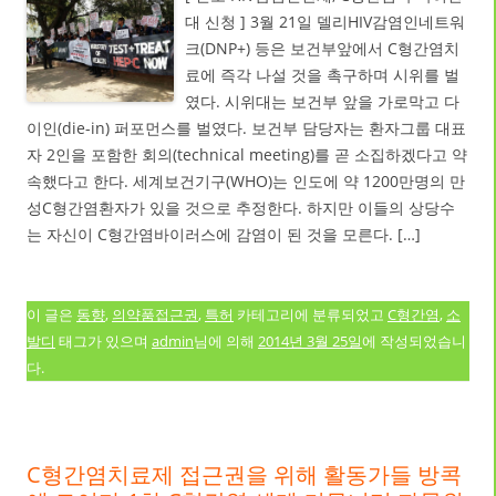
대 신청 ] 3월 21일 델리HIV감염인네트워
크(DNP+) 등은 보건부앞에서 C형간염치
료에 즉각 나설 것을 촉구하며 시위를 벌
였다. 시위대는 보건부 앞을 가로막고 다
이인(die-in) 퍼포먼스를 벌였다. 보건부 담당자는 환자그룹 대표
자 2인을 포함한 회의(technical meeting)를 곧 소집하겠다고 약
속했다고 한다. 세계보건기구(WHO)는 인도에 약 1200만명의 만
성C형간염환자가 있을 것으로 추정한다. 하지만 이들의 상당수
는 자신이 C형간염바이러스에 감염이 된 것을 모른다. […]
이 글은
동향
,
의약품접근권
,
특허
카테고리에 분류되었고
C형간염
,
소
발디
태그가 있으며
admin
님에 의해
2014년 3월 25일
에 작성되었습니
다.
C형간염치료제 접근권을 위해 활동가들 방콕