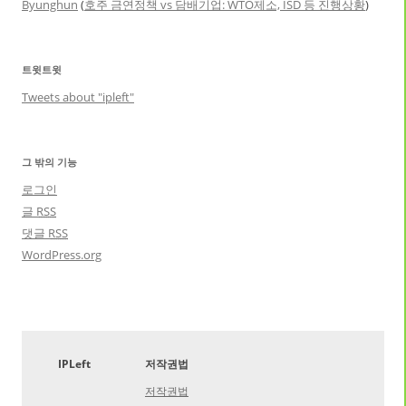
Byunghun
(
호주 금연정책 vs 담배기업: WTO제소, ISD 등 진행상황
)
트윗트윗
Tweets about "ipleft"
그 밖의 기능
로그인
글
RSS
댓글
RSS
WordPress.org
IPLeft
저작권법
저작권법