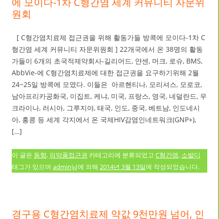
에 모이다-1차 C형간염 세계 커뮤니티 자문위
원회
[ C형간염치료제 접근권을 위해 활동가들 방콕에 모이다-1차 C
형간염 세계 커뮤니티 자문위원회 ] 22개국에서 온 38명의 활동
가들이 6개의 초국적제약회사-길리어드, 얀센, 머크, 로슈, BMS,
AbbVie-에 C형간염치료제에 대한 접근권을 요구하기위해 2월
24~25일 방콕에 모였다. 이들은 아르헨티나, 모리셔스, 모로코,
남아프리카공화국, 이집트, 케냐, 미국, 프랑스, 영국, 네덜란드, 우
크라이나, 러시아, 그루지야, 태국, 인도, 중국, 베트남, 인도네시
아, 홍콩 등 세계 각지에서 온 국제HIV감염인네트워크(GNP+),
[…]
이 글은
동향
,
의약품접근권
카테고리에 분류되었고
C형간염
,
소발디
태그가 있으며
admin
님에 의해
2014년 3월 13일
에 작성되었습니다.
경구용 C형간염치료제 약값 9천만원 넘어, 인