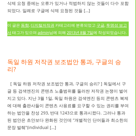
삭제 요청 중에는 오류가 있거나 적법하지 않는 것들이 다수 포함
되었다. 일례로 구글에 삭제 요청된 것들 […]
이 글은
동향
,
디지털저작권
카테고리에 분류되었고
구글
,
투명성 보고
서
태그가 있으며
admin
님에 의해
2013년 8월 7일
에 작성되었습니다.
독일 하원 저작권 보조법안 통과, 구글의 승
리?
[ 독일 하원 저작권 보조법안 통과, 구글의 승리? ] 독일에서 구
글 등 검색엔진의 콘텐츠 노출범위를 둘러싼 저작권 논쟁이 벌어
지고 있다. 지난 3월 1일, 독일 하원은 검색엔진 등의 콘텐츠 복제
에 대해 출판사들이 콘텐츠 사용료를 요구할 수 있는 권리를 부여
하는 법안을 찬성 293, 반대 1243으로 통과시켰다. 그러나 통과
된 법안은 초안보다 완화된 것인데 “개별적인 단어들과 최소한의
문장 발췌”(individual […]