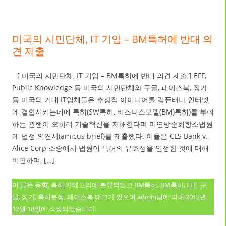
미국의 시민단체, IT 기업 – BM특허에 반대 의
견 제출
[ 미국의 시민단체, IT 기업 – BM특허에 반대 의견 제출 ] EFF,
Public Knowledge 등 미국의 시민단체와 구글, 페이스북, 징가
등 미국의 거대 IT업체들은 추상적 아이디어를 컴퓨터나 인터넷
에 결합시키는데에 특허(SW특허, 비즈니스모델(BM)특허)를 부여
하는 관행이 오히려 기술혁신을 저해한다며 미연방순회항소법원
에 법정 의견서(amicus brief)를 제출했다. 이들은 CLS Bank v.
Alice Corp 소송에서 법원이 특허의 유효성을 인정한 것에 대해
비판하며, […]
이 글은
동향
,
특허
카테고리에 분류되었고
BM특허
,
BM특허
,
EFF
,
구
글
,
징가
,
특허분쟁
,
페이스북
태그가 있으며
admin
님에 의해
2012년
12월 18일
에 작성되었습니다.