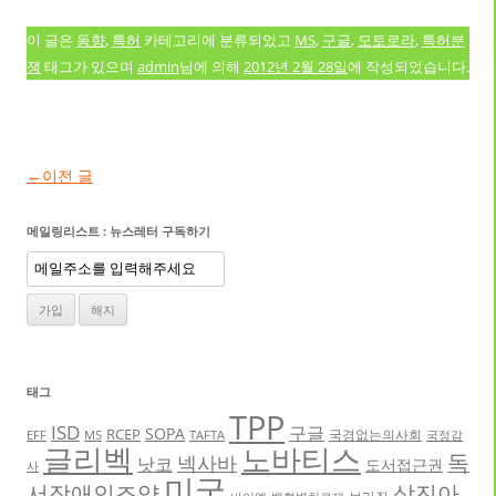
이 글은
동향
,
특허
카테고리에 분류되었고
MS
,
구글
,
모토로라
,
특허분
쟁
태그가 있으며
admin
님에 의해
2012년 2월 28일
에 작성되었습니다.
글 네비게이션
←
이전 글
메일링리스트 : 뉴스레터 구독하기
태그
TPP
ISD
구글
SOPA
RCEP
국경없는의사회
EFF
MS
TAFTA
국정감
글리벡
노바티스
독
넥사바
낫코
도서접근권
사
미국
서장애인조약
삼진아
브라질