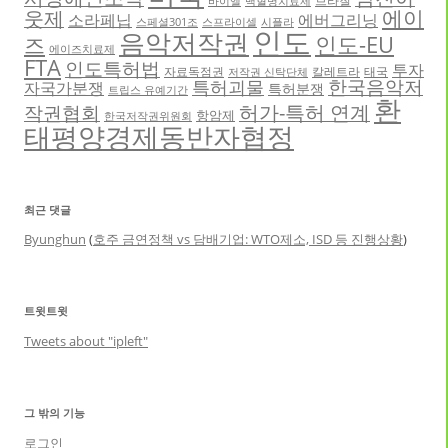
바이엘
백혈병치료제
에이
웃제
소라페닙
에버그리닝
스페셜301조
스프라이셀
시플라
인도
음악저작권
인도-EU
즈
에이즈치료제
FTA
인도특허법
투자
자료독점권
칼레트라
태국
저작권 신탁단체
한국음악저
특허괴물
자국가분쟁
특허분쟁
트립스 유예기간
환
허가-특허 연계
작권협회
항암제
한국저작권위원회
태평양경제동반자협정
최근 댓글
Byunghun
(
호주 금연정책 vs 담배기업: WTO제소, ISD 등 진행상황
)
트윗트윗
Tweets about "ipleft"
그 밖의 기능
로그인