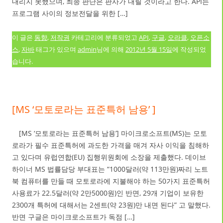
내리지 못했으며, 최종 판단은 판사가 내릴 것이라고 한다. API는
프로그램 사이의 정보전달을 위한 […]
이 글은
동향
,
저작권
카테고리에 분류되었고
API
,
구글
,
오라클
,
오픈소
스
,
자바
태그가 있으며
admin
님에 의해
2012년 5월 15일
에 작성되었
습니다.
[MS ‘모토로라는 표준특허 남용’ ]
[MS ‘모토로라는 표준특허 남용’] 마이크로소프트(MS)는 모토
로라가 필수 표준특허에 과도한 가격을 매겨 자사 이익을 침해하
고 있다며 유럽연합(EU) 집행위원회에 소장을 제출했다. 데이브
하이너 MS 법률담당 부대표는 “1000달러(약 113만원)짜리 노트
북 컴퓨터를 만들 때 모토로라에 지불해야 하는 50가지 표준특허
사용료가 22.5달러(약 2만5000원)인 반면, 29개 기업이 보유한
2300개 특허에 대해서는 2센트(약 23원)만 내면 된다” 고 말했다.
반면 구글은 마이크로소프트가 독점 […]