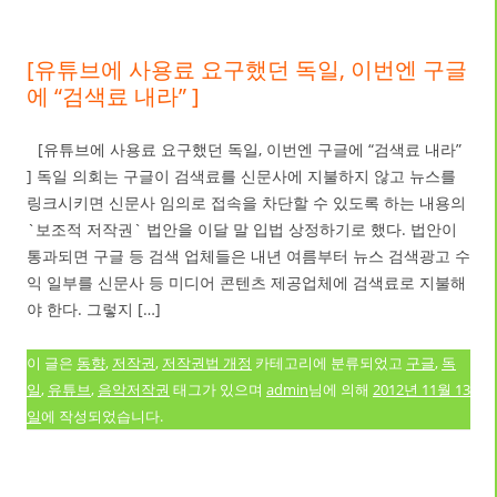
[유튜브에 사용료 요구했던 독일, 이번엔 구글
에 “검색료 내라” ]
[유튜브에 사용료 요구했던 독일, 이번엔 구글에 “검색료 내라”
] 독일 의회는 구글이 검색료를 신문사에 지불하지 않고 뉴스를
링크시키면 신문사 임의로 접속을 차단할 수 있도록 하는 내용의
`보조적 저작권` 법안을 이달 말 입법 상정하기로 했다. 법안이
통과되면 구글 등 검색 업체들은 내년 여름부터 뉴스 검색광고 수
익 일부를 신문사 등 미디어 콘텐츠 제공업체에 검색료로 지불해
야 한다. 그렇지 […]
이 글은
동향
,
저작권
,
저작권법 개정
카테고리에 분류되었고
구글
,
독
일
,
유튜브
,
음악저작권
태그가 있으며
admin
님에 의해
2012년 11월 13
일
에 작성되었습니다.