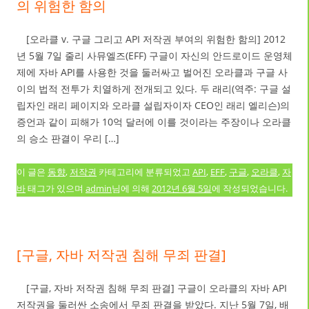
의 위험한 함의
[오라클 v. 구글 그리고 API 저작권 부여의 위험한 함의] 2012
년 5월 7일 줄리 사뮤엘즈(EFF) 구글이 자신의 안드로이드 운영체
제에 자바 API를 사용한 것을 둘러싸고 벌어진 오라클과 구글 사
이의 법적 전투가 치열하게 전개되고 있다. 두 래리(역주: 구글 설
립자인 래리 페이지와 오라클 설립자이자 CEO인 래리 엘리슨)의
증언과 같이 피해가 10억 달러에 이를 것이라는 주장이나 오라클
의 승소 판결이 우리 […]
이 글은
동향
,
저작권
카테고리에 분류되었고
API
,
EFF
,
구글
,
오라클
,
자
바
태그가 있으며
admin
님에 의해
2012년 6월 5일
에 작성되었습니다.
[구글, 자바 저작권 침해 무죄 판결]
[구글, 자바 저작권 침해 무죄 판결] 구글이 오라클의 자바 API
저작권을 둘러싼 소송에서 무죄 판결을 받았다. 지난 5월 7일, 배